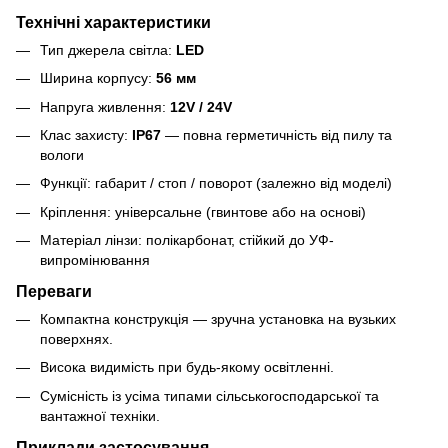
Технічні характеристики
Тип джерела світла:
LED
Ширина корпусу:
56 мм
Напруга живлення:
12V / 24V
Клас захисту:
IP67
— повна герметичність від пилу та
вологи
Функції: габарит / стоп / поворот (залежно від моделі)
Кріплення: універсальне (гвинтове або на основі)
Матеріал лінзи: полікарбонат, стійкий до УФ-
випромінювання
Переваги
Компактна конструкція — зручна установка на вузьких
поверхнях.
Висока видимість при будь-якому освітленні.
Сумісність із усіма типами сільськогосподарської та
вантажної техніки.
Приклади застосування