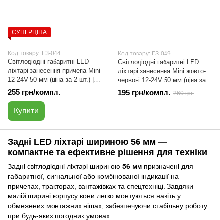
СУПЕРЦІНА
Код товару: ГЗ-044
Код товару: ГЗ-049
Світлодіодні габаритні LED
Світлодіодні габаритні LED
ліхтарі занесення причепа Mini
ліхтарі занесення Mini жовто-
12-24V 50 мм (ціна за 2 шт.) |
червоні 12-24V 50 мм (ціна за 2
ГЗ-044
шт.) | ГЗ-049
255 грн/компл.
195 грн/компл.
260 грн
Купити
Задні LED ліхтарі шириною 56 мм —
компактне та ефективне рішення для техніки
Задні світлодіодні ліхтарі шириною
56 мм
призначені для
габаритної, сигнальної або комбінованої індикації на
причепах, тракторах, вантажівках та спецтехніці. Завдяки
малій ширині корпусу вони легко монтуються навіть у
обмежених монтажних нішах, забезпечуючи стабільну роботу
при будь-яких погодних умовах.