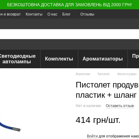
БЕЗКОШТОВНА ДОСТАВКА ДЛЯ ЗАМОВЛЕНЬ ВІД 2000 ГРН!
н и возврат
Контакты
О нас
Блог
Отзывы
Светодиодные
Пр
Комплекты
Ароматизаторы
автолампы
Агроплан
Каталог
Аксессуары
Пистолет проду
пластик + шланг
Нет в наличии
Оставить отзыв
414 грн/шт.
Войти
для отображения нако
%