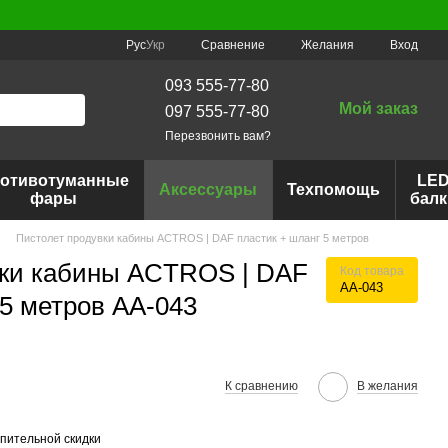
Сравнение
Рус
Укр
Желания
Вход
093 555-77-80
Мой заказ
097 555-77-80
Перезвонить вам?
отивотуманные
LE
Аксессуары
Техпомощь
фары
балк
Пистолет продувки кабины ACTROS | DAF пластик + шланг 5 метров
вки кабины ACTROS | DAF
Код товара
АА-043
 5 метров АА-043
К сравнению
В желания
пительной скидки