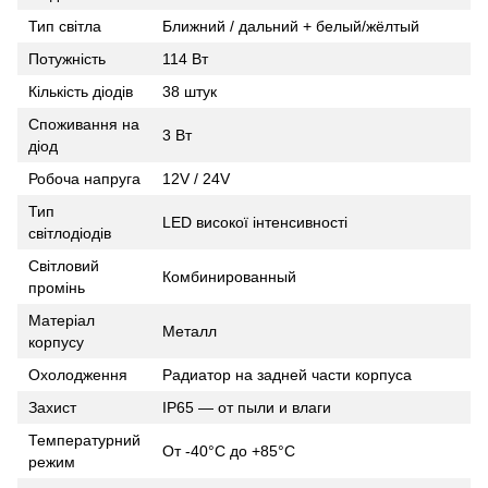
Тип світла
Ближний / дальний + белый/жёлтый
Потужність
114 Вт
Кількість діодів
38 штук
Споживання на
3 Вт
діод
Робоча напруга
12V / 24V
Тип
LED високої інтенсивності
світлодіодів
Світловий
Комбинированный
промінь
Матеріал
Металл
корпусу
Охолодження
Радиатор на задней части корпуса
Захист
IP65 — от пыли и влаги
Температурний
От -40°C до +85°C
режим