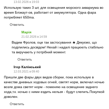
13.02.2026 в 19:03
Использую таких 3 шт, для освещения морского аквариума во
время Блэкаут-ов, работает от аккумулятора. Одна фара
потребляет 650ma.
Ответить
Марія
21.02.2026 в 14:59
Вадим Фролов, оце так застосування 🔥 Дякуємо, що
поділились досвідом! Нехай і надалі працюють стабільно
та виручають у потрібний момент.
Ответить
Ігор Калінський
12.03.2021 в 09:40
Пришли две фары двух видов сборки, пока использую в
качестве дневных ходовых огней, светят норм, включал ночью
возле дома светят норм - поменяю на освещение заднего
хода,т.к. ночью с ними ездить нельзя - будут слепить.Покупкой
доволен.
Ответить