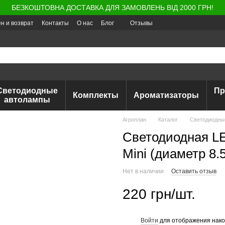
БЕЗКОШТОВНА ДОСТАВКА ДЛЯ ЗАМОВЛЕНЬ ВІД 2000 ГРН!
н и возврат
Контакты
О нас
Блог
Отзывы
Светодиодные
Пр
Комплекты
Ароматизаторы
автолампы
Агроплан
Каталог
Светодиодны
Светодиодная L
Mini (диаметр 8.5
Нет в наличии
Оставить отзыв
220 грн/шт.
Войти
для отображения нако
%