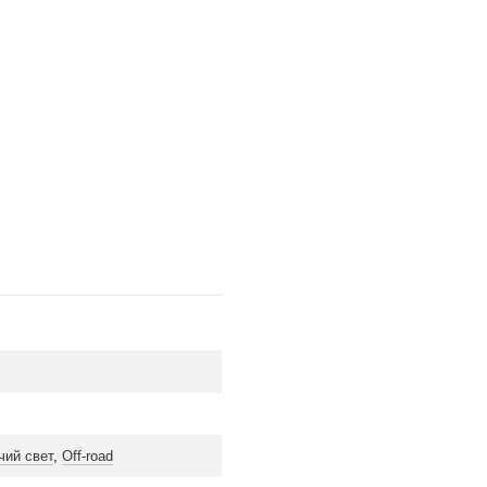
чий свет
,
Off-road