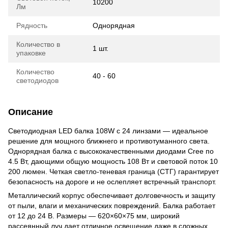
10200
Лм
Рядность
Однорядная
Количество в
1 шт.
упаковке
Количество
40 - 60
светодиодов
Описание
Светодиодная LED балка 108W с 24 линзами — идеальное
решение для мощного ближнего и противотуманного света.
Однорядная балка с высококачественными диодами Cree по
4.5 Вт, дающими общую мощность 108 Вт и световой поток 10
200 люмен. Четкая светло-теневая граница (СТГ) гарантирует
безопасность на дороге и не ослепляет встречный транспорт.
Металлический корпус обеспечивает долговечность и защиту
от пыли, влаги и механических повреждений. Балка работает
от 12 до 24 В. Размеры — 620×60×75 мм, широкий
рассеянный луч дает отличное освещение даже в сложных