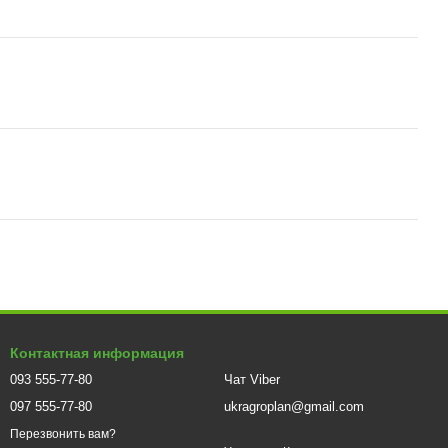
Контактная информация
093 555-77-80
Чат Viber
097 555-77-80
ukragroplan@gmail.com
Перезвонить вам?