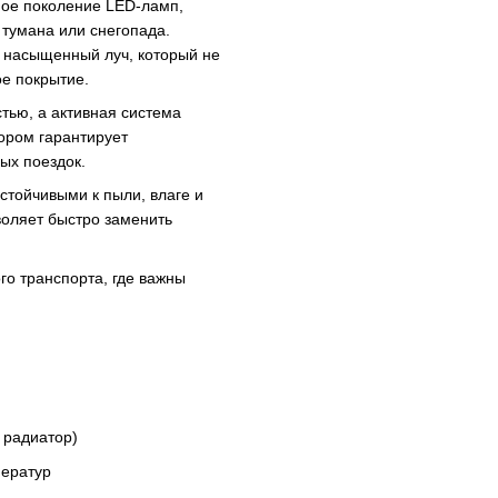
ное поколение LED-ламп,
 тумана или снегопада.
 насыщенный луч, который не
ое покрытие.
тью, а активная система
ором гарантирует
ых поездок.
тойчивыми к пыли, влаге и
воляет быстро заменить
го транспорта, где важны
 радиатор)
ператур