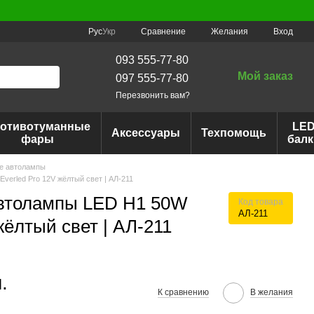
Сравнение
Рус
Укр
Желания
Вход
093 555-77-80
Мой заказ
097 555-77-80
Перезвонить вам?
отивотуманные
LE
Аксессуары
Техпомощь
фары
балк
е автолампы
erled Pro 12V жёлтый свет | АЛ-211
втолампы LED H1 50W
Код товара
АЛ-211
жёлтый свет | АЛ-211
.
К сравнению
В желания