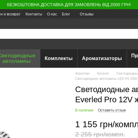
БЕЗКОШТОВНА ДОСТАВКА ДЛЯ ЗАМОВЛЕНЬ ВІД 2000 ГРН!
н и возврат
Контакты
О нас
Блог
Отзывы
Светодиодные
Пр
Комплекты
Ароматизаторы
автолампы
Агроплан
Каталог
Светодиодны
Светодиодные автолампы LED H1 50W Ev
Светодиодные а
Everled Pro 12V 
В наличии
Оставить отзыв
1 155 грн/компл
2 255 грн/компл.