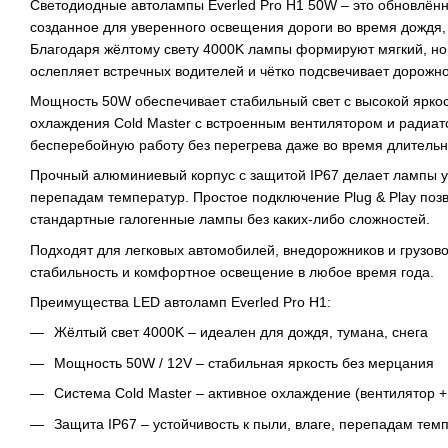
Светодиодные автолампы Everled Pro H1 50W – это обновлён
созданное для уверенного освещения дороги во время дождя,
Благодаря жёлтому свету 4000K лампы формируют мягкий, но
ослепляет встречных водителей и чётко подсвечивает дорожн
Мощность 50W обеспечивает стабильный свет с высокой яркос
охлаждения Cold Master с встроенным вентилятором и радиат
бесперебойную работу без перегрева даже во время длительн
Прочный алюминиевый корпус с защитой IP67 делает лампы ус
перепадам температур. Простое подключение Plug & Play поз
стандартные галогенные лампы без каких-либо сложностей.
Подходят для легковых автомобилей, внедорожников и грузово
стабильность и комфортное освещение в любое время года.
Преимущества LED автоламп Everled Pro H1:
Жёлтый свет 4000K – идеален для дождя, тумана, снега
Мощность 50W / 12V – стабильная яркость без мерцания
Система Cold Master – активное охлаждение (вентилятор +
Защита IP67 – устойчивость к пыли, влаге, перепадам тем