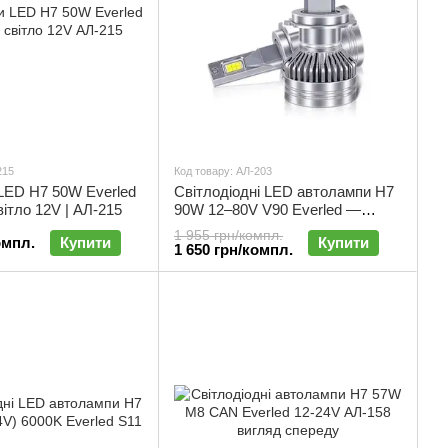
215
Код товару: АЛ-203
LED H7 50W Everled
Світлодіодні LED автолампи H7
вітло 12V | АЛ-215
90W 12–80V V90 Everled —
комплект 2 шт | АЛ-203
1 955 грн/компл.
омпл.
Купити
Купити
1 650 грн/компл.