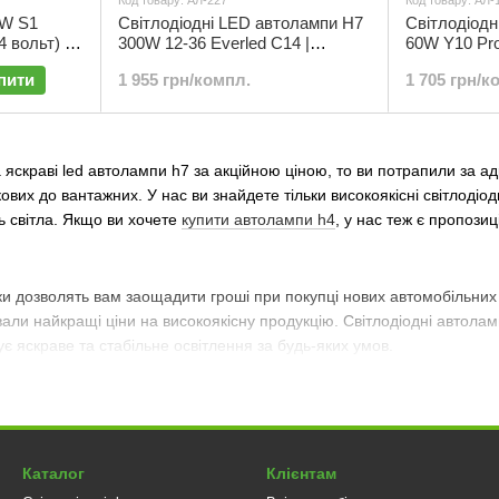
Код товару: АЛ-227
Код товару: АЛ-
5W S1
Світлодіодні LED автолампи H7
Світлодіодн
 вольт) |
300W 12-36 Everled C14 |
60W Y10 Pro
комплект 2 шт | АЛ-227
пити
1 955 грн/компл.
1 705 грн/к
а яскраві led автолампи h7 за акційною ціною, то ви потрапили за 
гкових до вантажних. У нас ви знайдете тільки високоякісні світлодіо
ть світла. Якщо ви хочете
купити автолампи h4
, у нас теж є пропозиц
жки дозволять вам заощадити гроші при покупці нових автомобільних
али найкращі ціни на високоякісну продукцію. Світлодіодні автолам
є яскраве та стабільне освітлення за будь-яких умов.
 нас?
мп h7 для будь-яких автомобілів
вітлодіодні автолампи h7 від провідних виробників
Каталог
Клієнтам
ярні знижки на автолампи h7