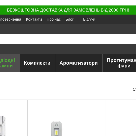
БЕЗКОШТОВНА ДОСТАВКА ДЛЯ ЗАМОВЛЕНЬ ВІД 2000 ГРН!
а повернення
Контакти
Про нас
Блог
Відгуки
діодні
Протитуман
Комплекти
Ароматизатори
лампи
фари
С