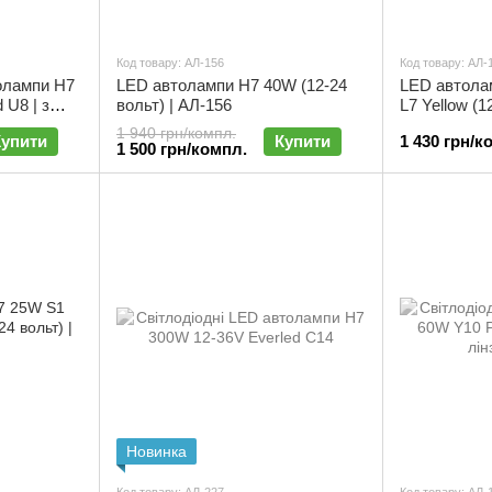
Код товару: АЛ-156
Код товару: АЛ-
олампи H7
LED автолампи H7 40W (12-24
LED автола
 U8 | з
вольт) | АЛ-156
L7 Yellow (1
т | АЛ-221
| АЛ-143
1 940 грн/компл.
Купити
Купити
1 430 грн/к
1 500 грн/компл.
Новинка