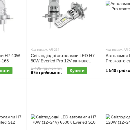
Код товару: АЛ-214
Код товару: АЛ-
мпи H7 40W
Світлодіодні автолампи LED H7
Автолампи 
Л-165
50W Everled Pro 12V активне
Pro жовте с
охолодження | АЛ-214
1 485 грн/компл.
пити
Купити
1 540 грн/к
975 грн/компл.