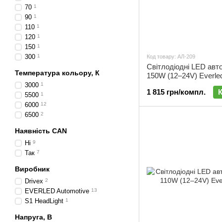
70
1
90
1
110
1
120
1
150
1
300
1
Код товару: АЛ-209
Світлодіодні LED авт
Температура кольору, К
150W (12–24V) Everled
комплект 2 шт | АЛ-2
3000
1
1 815 грн/компл.
5500
1
6000
12
6500
2
Наявність CAN
Ні
9
Так
7
Виробник
Drivex
2
EVERLED Automotive
13
S1 HeadLight
1
Напруга, В