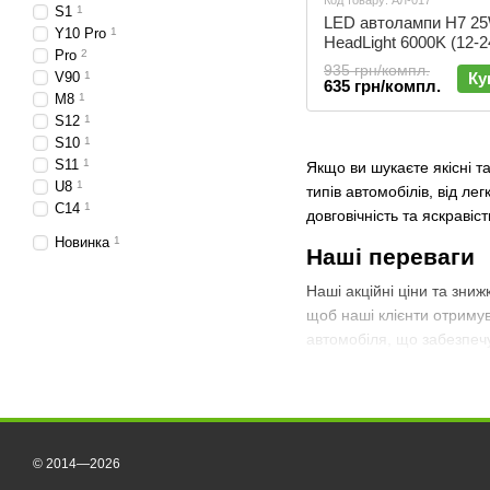
Код товару: АЛ-017
S1
1
LED автолампи H7 2
Y10 Pro
1
HeadLight 6000K (12-24
Pro
2
АЛ-017
935 грн/компл.
V90
1
Ку
635 грн/компл.
M8
1
S12
1
S10
1
S11
1
Якщо ви шукаєте якісні т
U8
1
типів автомобілів, від ле
C14
1
довговічність та яскравіс
Новинка
1
Наші переваги
Наші акційні ціни та зни
щоб наші клієнти отримув
автомобіля, що забезпечу
Чому обирають
Широкий вибір автола
Тільки високоякісні с
© 2014—2026
Акційні ціни та регул