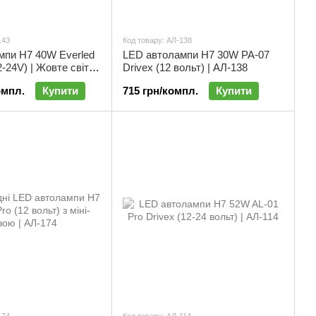
143
Код товару: АЛ-138
мпи H7 40W Everled
LED автолампи H7 30W PA-07
2-24V) | Жовте світло
Drivex (12 вольт) | АЛ-138
омпл.
Купити
715 грн/компл.
Купити