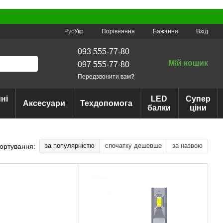
Порівняння
Рус
Укр
Бажання
Вхід
093 555-77-80
Мій кошик
097 555-77-80
Передзвонити вам?
ні
LED
Супер
Аксесуари
Техдопомога
балки
ціни
за популярністю
спочатку дешевше
за назвою
ортування: