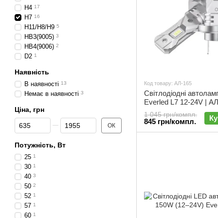
H4
17
H7
16
H11/Н8/Н9
5
HB3(9005)
3
HB4(9006)
2
D2
1
Наявність
В наявності
13
Код товару: АЛ-165
Світлодіодні автола
Немає в наявності
3
Everled L7 12-24V | А
Ціна, грн
1 045 грн/компл.
Ку
845 грн/компл.
Від Ціна, грн
До Ціна, грн
ОК
Потужність, Вт
25
1
30
1
40
3
50
2
52
1
57
1
60
1