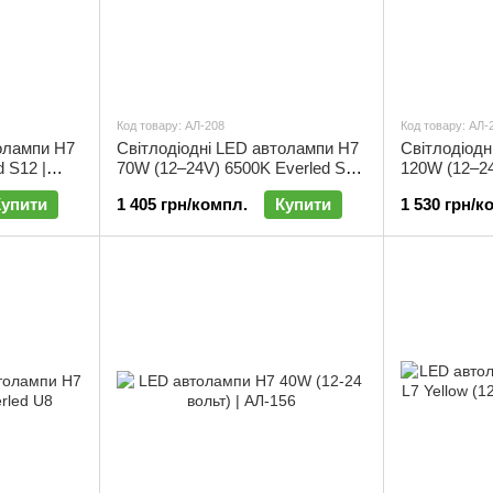
Код товару: АЛ-208
Код товару: АЛ-
олампи H7
Світлодіодні LED автолампи H7
Світлодіодн
 S12 |
70W (12–24V) 6500K Everled S10
120W (12–24
09
| комплект 2 шт | АЛ-208
S11 | компл
Купити
1 405 грн/компл.
Купити
1 530 грн/к