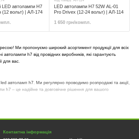
174
Код товару: АЛ-114
і LED автолампи H7
LED автолампи H7 52W AL-01
 (12 вольт) | АЛ-174
Pro Drivex (12-24 вольт) | АЛ-114
омпл.
1 650 грн/компл.
адресою! Ми пропонуємо широкий асортимент продукції для всіх
дні автолампи h7 від провідних виробників, які гарантують
ії для вас.
 led автоламп h7. Ми регулярно проводимо розпродажі та акції,
пи h7 – це надійне та довговічне рішення для вашого
Контактна інформація