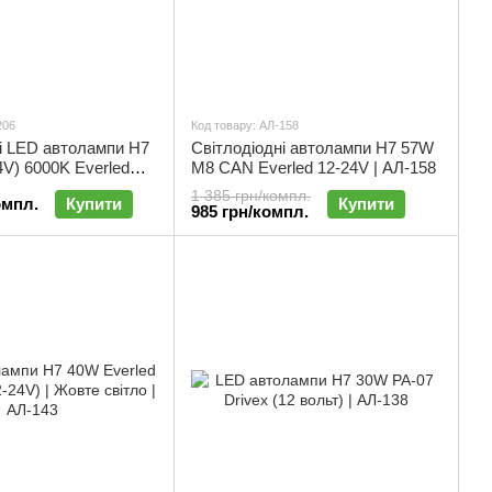
206
Код товару: АЛ-158
і LED автолампи H7
Світлодіодні автолампи H7 57W
V) 6000K Everled
М8 CAN Everled 12-24V | АЛ-158
ект 2 шт | АЛ-206
1 385 грн/компл.
омпл.
Купити
Купити
985 грн/компл.