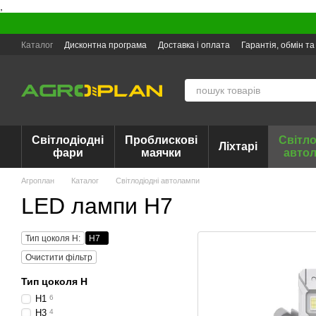
,
Перейти до основного контенту
Каталог
Дисконтна програма
Доставка і оплата
Гарантія, обмін т
Світлодіодні
Проблискові
Світло
Ліхтарі
фари
маячки
авто
Агроплан
Каталог
Світлодіодні автолампи
LED лампи H7
Тип цоколя H:
H7
Очистити фільтр
Тип цоколя H
H1
6
H3
4