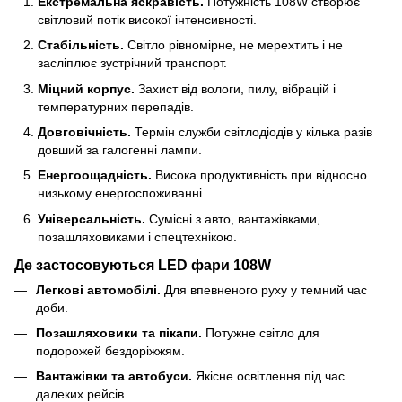
Екстремальна яскравість.
Потужність 108W створює
світловий потік високої інтенсивності.
Стабільність.
Світло рівномірне, не мерехтить і не
засліплює зустрічний транспорт.
Міцний корпус.
Захист від вологи, пилу, вібрацій і
температурних перепадів.
Довговічність.
Термін служби світлодіодів у кілька разів
довший за галогенні лампи.
Енергоощадність.
Висока продуктивність при відносно
низькому енергоспоживанні.
Універсальність.
Сумісні з авто, вантажівками,
позашляховиками і спецтехнікою.
Де застосовуються LED фари 108W
Легкові автомобілі.
Для впевненого руху у темний час
доби.
Позашляховики та пікапи.
Потужне світло для
подорожей бездоріжжям.
Вантажівки та автобуси.
Якісне освітлення під час
далеких рейсів.