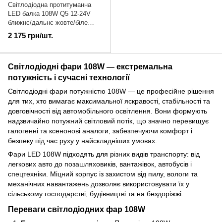
Cвітлодіодна протитуманна
LED балка 108W Q5 12-24V
ближнє/дальнє жовте/біле
світло | БЛ-124
2 175 грн/шт.
Світлодіодні фари 108W — екстремальна
потужність і сучасні технології
Світлодіодні фари потужністю 108W — це професійне рішення
для тих, хто вимагає максимальної яскравості, стабільності та
довговічності від автомобільного освітлення. Вони формують
надзвичайно потужний світловий потік, що значно перевищує
галогенні та ксенонові аналоги, забезпечуючи комфорт і
безпеку під час руху у найскладніших умовах.
Фари LED 108W підходять для різних видів транспорту: від
легкових авто до позашляховиків, вантажівок, автобусів і
спецтехніки. Міцний корпус із захистом від пилу, вологи та
механічних навантажень дозволяє використовувати їх у
сільському господарстві, будівництві та на бездоріжжі.
Переваги світлодіодних фар 108W