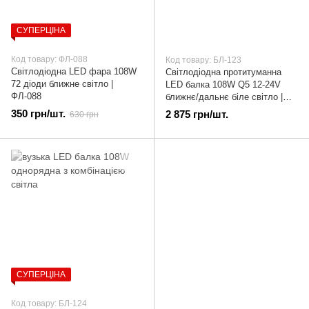
СУПЕРЦІНА
Код товару: ФЛ-088
Код товару: БЛ-123
Світлодіодна LED фара 108W
Світлодіодна протитуманна
72 діоди ближне світло |
LED балка 108W Q5 12-24V
ФЛ-088
ближнє/дальнє біле світло |
БЛ-123
350 грн/шт.
2 875 грн/шт.
630 грн
СУПЕРЦІНА
Код товару: БЛ-124