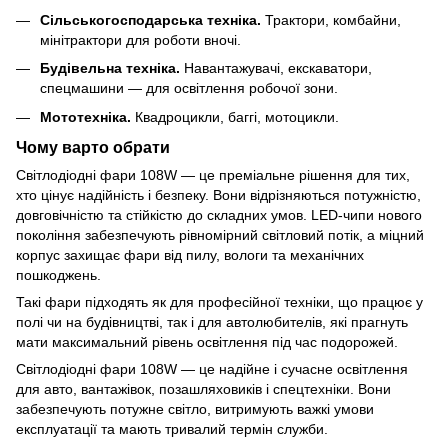
Сільськогосподарська техніка.
Трактори, комбайни,
мінітрактори для роботи вночі.
Будівельна техніка.
Навантажувачі, екскаватори,
спецмашини — для освітлення робочої зони.
Мототехніка.
Квадроцикли, баггі, мотоцикли.
Чому варто обрати
Світлодіодні фари 108W — це преміальне рішення для тих,
хто цінує надійність і безпеку. Вони відрізняються потужністю,
довговічністю та стійкістю до складних умов. LED-чипи нового
покоління забезпечують рівномірний світловий потік, а міцний
корпус захищає фари від пилу, вологи та механічних
пошкоджень.
Такі фари підходять як для професійної техніки, що працює у
полі чи на будівництві, так і для автолюбителів, які прагнуть
мати максимальний рівень освітлення під час подорожей.
Світлодіодні фари 108W — це надійне і сучасне освітлення
для авто, вантажівок, позашляховиків і спецтехніки. Вони
забезпечують потужне світло, витримують важкі умови
експлуатації та мають тривалий термін служби.