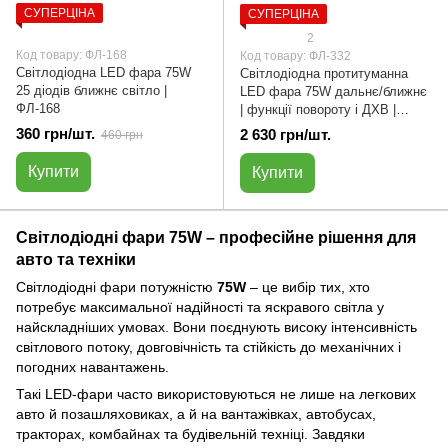
СУПЕРЦІНА
СУПЕРЦІНА
2
Код товару: ФЛ-168
Код товару: ФЛ-332
Світлодіодна LED фара 75W
Світлодіодна протитуманна
25 діодів ближнє світло |
LED фара 75W дальнє/ближнє
ФЛ-168
| функції повороту і ДХВ |
ФЛ-332
360 грн/шт.
2 630 грн/шт.
460 грн
Купити
Купити
Світлодіодні фари 75W – професійне рішення для
авто та техніки
Світлодіодні фари потужністю
75W
– це вибір тих, хто
потребує максимальної надійності та яскравого світла у
найскладніших умовах. Вони поєднують високу інтенсивність
світлового потоку, довговічність та стійкість до механічних і
погодних навантажень.
Такі LED-фари часто використовуються не лише на легкових
авто й позашляховиках, а й на вантажівках, автобусах,
тракторах, комбайнах та будівельній техніці. Завдяки