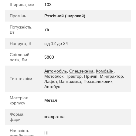
Ширина, мм
103
Промінь
Розсіяний (широкий)
Потужність,
75
Вт
Напруга, В
від 12 до 24
Світловий
5800
потік, Лм
Автомобіль
,
Спецтехніка
,
Комбайн
,
Мотоблок
,
Трактор
,
Причіп
,
Мінітрактор
,
Тип техніки
Лафет
,
Вантажівка
,
Позашляховик
,
Автобус
Матеріал
Метал
корпусу
Форма
квадратна
фари
Наявність
Ні
стробоскопа