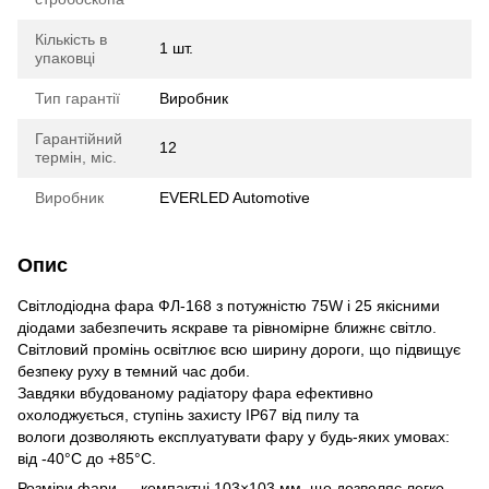
Кількість в
1 шт.
упаковці
Тип гарантії
Виробник
Гарантійний
12
термін, міс.
Виробник
EVERLED Automotive
Опис
Світлодіодна фара ФЛ-168 з потужністю 75W і 25 якісними
діодами забезпечить яскраве та рівномірне ближнє світло.
Світловий промінь освітлює всю ширину дороги, що підвищує
безпеку руху в темний час доби.
Завдяки вбудованому радіатору фара ефективно
охолоджується, ступінь захисту IP67 від пилу та
вологи дозволяють експлуатувати фару у будь-яких умовах:
від -40°C до +85°C.
Розміри фари — компактні 103×103 мм, що дозволяє легко