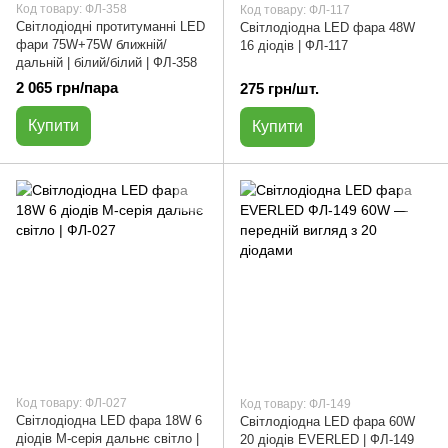
Код товару: ФЛ-358
Код товару: ФЛ-117
Світлодіодні протитуманні LED
Світлодіодна LED фара 48W
фари 75W+75W ближній/
16 діодів | ФЛ-117
дальній | білий/білий | ФЛ-358
2 065 грн/пара
275 грн/шт.
Купити
Купити
Код товару: ФЛ-027
Код товару: ФЛ-149
Світлодіодна LED фара 18W 6
Світлодіодна LED фара 60W
діодів M-серія дальнє світло |
20 діодів EVERLED | ФЛ-149