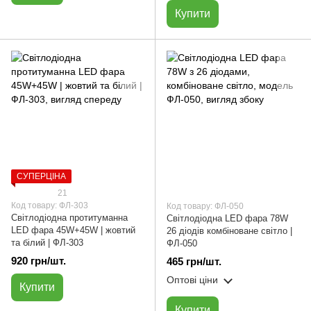
Купити
СУПЕРЦІНА
21
Код товару: ФЛ-303
Код товару: ФЛ-050
Світлодіодна протитуманна
Cвітлодіодна LED фара 78W
LED фара 45W+45W | жовтий
26 діодів комбіноване світло |
та білий | ФЛ-303
ФЛ-050
920 грн/шт.
465 грн/шт.
Оптові ціни
Купити
Купити