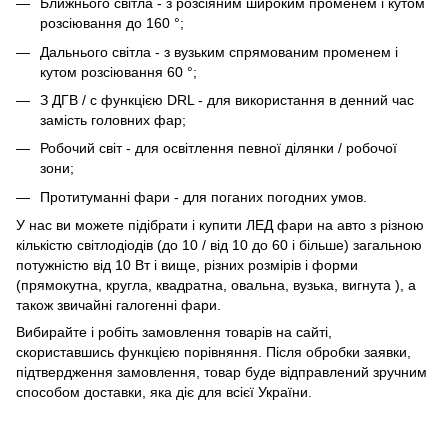
Ближнього світла - з розсіяним широким променем і кутом
розсіювання до 160 °;
Дальнього світла - з вузьким спрямованим променем і
кутом розсіювання 60 °;
З ДГВ / с функцією DRL - для використання в денний час
замість головних фар;
Робочий світ - для освітлення певної ділянки / робочої
зони;
Протитуманні фари - для поганих погодних умов.
У нас ви можете підібрати і купити ЛЕД фари на авто з різною
кількістю світлодіодів (до 10 / від 10 до 60 і більше) загальною
потужністю від 10 Вт і вище, різних розмірів і форми
(прямокутна, кругла, квадратна, овальна, вузька, вигнута ), а
також звичайні галогенні фари.
Вибирайте і робіть замовлення товарів на сайті,
скориставшись функцією порівняння. Після обробки заявки,
підтвердження замовлення, товар буде відправлений зручним
способом доставки, яка діє для всієї України.