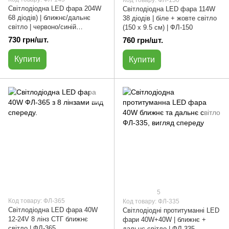
Світлодіодна LED фара 204W
Світлодіодна LED фара 114W
68 діодів) | ближнє/дальнє
38 діодів | біле + жовте світло
світло | червоно/синій
(150 х 9.5 см) | ФЛ-150
стробоскоп (22 х 10.5 см) |
730 грн/шт.
760 грн/шт.
ФЛ-145
Купити
Купити
5
Код товару: ФЛ-365
Код товару: ФЛ-335
Cвітлодіодна LED фара 40W
Світлодіодні протитуманні LED
12-24V 8 лінз СТГ ближнє
фари 40W+40W | ближнє +
світло | ФЛ-365
дальнє світло | ФЛ-335