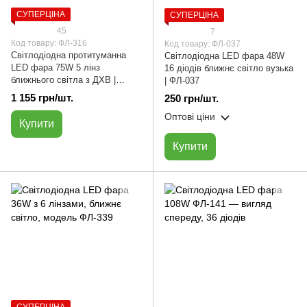
СУПЕРЦІНА
СУПЕРЦІНА
45
7
Код товару: ФЛ-316
Код товару: ФЛ-037
Cвітлодіодна протитуманна
Світлодіодна LED фара 48W
LED фара 75W 5 лінз
16 діодів ближнє світло вузька
ближнього світла з ДХВ |
| ФЛ-037
ФЛ-316 | прямокутна
1 155 грн/шт.
250 грн/шт.
Оптові ціни
Купити
Купити