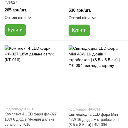
ФЛ-027
265 грн/шт.
530 грн/шт.
Оптові ціни
Оптові ціни
Купити
Купити
3
Код товару: КТ-016
Код товару: ФЛ-094
Комплект 4 LED фари фл-027
Світлодіодна LED фара Мini
18W 6 діодів M-серія дальнє
48W 16 діодів + стробоскоп |
світло | КТ-016
(8.5 х 8.5 см) | ФЛ-094