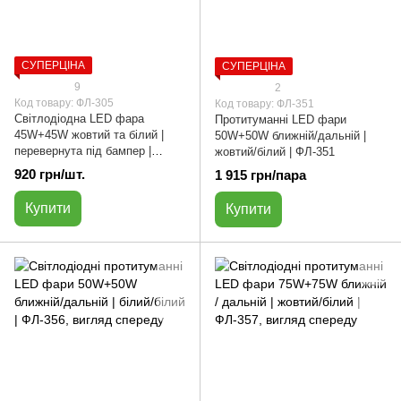
СУПЕРЦІНА
СУПЕРЦІНА
9
2
Код товару: ФЛ-305
Код товару: ФЛ-351
Світлодіодна LED фара
Протитуманні LED фари
45W+45W жовтий та білий |
50W+50W ближній/дальній |
перевернута під бампер |
жовтий/білий | ФЛ-351
ФЛ-305
920 грн/шт.
1 915 грн/пара
Купити
Купити