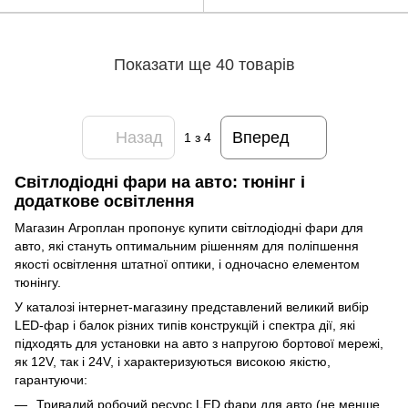
Показати ще 40 товарів
Назад
Вперед
1
з 4
Світлодіодні фари на авто: тюнінг і
додаткове освітлення
Магазин Агроплан пропонує купити світлодіодні фари для
авто, які стануть оптимальним рішенням для поліпшення
якості освітлення штатної оптики, і одночасно елементом
тюнінгу.
У каталозі інтернет-магазину представлений великий вибір
LED-фар і балок різних типів конструкцій і спектра дії, які
підходять для установки на авто з напругою бортової мережі,
як 12V, так і 24V, і характеризуються високою якістю,
гарантуючи:
Тривалий робочий ресурс LED фари для авто (не менше