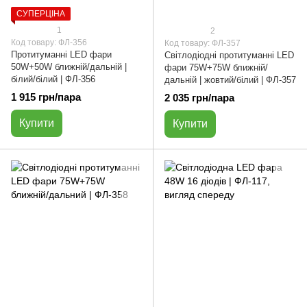
СУПЕРЦІНА
1
2
Код товару: ФЛ-356
Код товару: ФЛ-357
Протитуманні LED фари
Світлодіодні протитуманні LED
50W+50W ближній/дальній |
фари 75W+75W ближній/
білий/білий | ФЛ-356
дальній | жовтий/білий | ФЛ-357
1 915 грн/пара
2 035 грн/пара
Купити
Купити