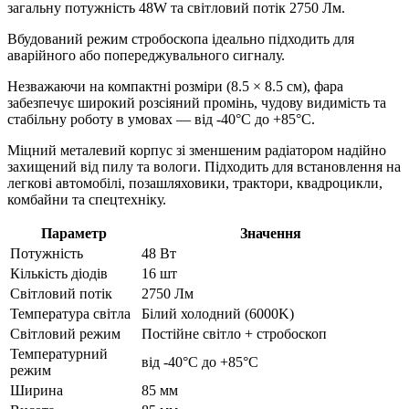
загальну потужність 48W та світловий потік 2750 Лм.
Вбудований режим стробоскопа ідеально підходить для
аварійного або попереджувального сигналу.
Незважаючи на компактні розміри (8.5 × 8.5 см), фара
забезпечує широкий розсіяний промінь, чудову видимість та
стабільну роботу в умовах — від -40°C до +85°C.
Міцний металевий корпус зі зменшеним радіатором надійно
захищений від пилу та вологи. Підходить для встановлення на
легкові автомобілі, позашляховики, трактори, квадроцикли,
комбайни та спецтехніку.
Параметр
Значення
Потужність
48 Вт
Кількість діодів
16 шт
Світловий потік
2750 Лм
Температура світла
Білий холодний (6000K)
Світловий режим
Постійне світло + стробоскоп
Температурний
від -40°C до +85°C
режим
Ширина
85 мм