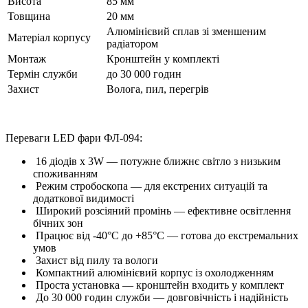
Висота
85 мм
Товщина
20 мм
Алюмінієвий сплав зі зменшеним
Матеріал корпусу
радіатором
Монтаж
Кронштейн у комплекті
Термін служби
до 30 000 годин
Захист
Волога, пил, перегрів
Переваги LED фари ФЛ-094:
16 діодів х 3W — потужне ближнє світло з низьким
споживанням
Режим стробоскопа — для екстрених ситуацій та
додаткової видимості
Широкий розсіяний промінь — ефективне освітлення
бічних зон
Працює від -40°C до +85°C — готова до екстремальних
умов
Захист від пилу та вологи
Компактний алюмінієвий корпус із охолодженням
Проста установка — кронштейн входить у комплект
До 30 000 годин служби — довговічність і надійність