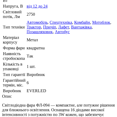
Вт
Напруга, В
від 12 до 24
Світловий
2750
потік, Лм
Автомобіль
,
Спецтехніка
,
Комбайн
,
Мотоблок
,
Тип техніки
Трактор
,
Причіп
,
Лафет
,
Вантажівка
,
Позашляховик
,
Автобус
Матеріал
Метал
корпусу
Форма фари
квадратна
Наявність
Так
стробоскопа
Кількість в
1 шт.
упаковці
Тип гарантії
Виробник
Гарантійний
6
термін, міс.
Виробник
EVERLED
Опис
Світлодіодна фара ФЛ-094 — компактне, але потужне рішення
для ближнього освітлення. Оснащена 16 діодами високої
інтенсивності з потужністю по 3W кожен, що забезпечує