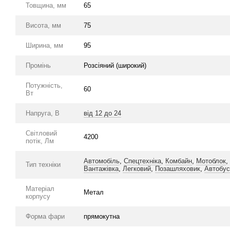
Товщина, мм
65
Висота, мм
75
Ширина, мм
95
Промінь
Розсіяний (широкий)
Потужність,
60
Вт
Напруга, В
від 12 до 24
Світловий
4200
потік, Лм
Автомобіль
,
Спецтехніка
,
Комбайн
,
Мотоблок
,
Тип техніки
Вантажівка
,
Легковий
,
Позашляховик
,
Автобус
Матеріал
Метал
корпусу
Форма фари
прямокутна