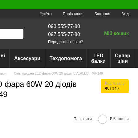
Порівняння
Рус
Укр
Бажання
Вхід
093 555-77-80
Мій кошик
097 555-77-80
Передзвонити вам?
ні
LED
Супер
Аксесуари
Техдопомога
балки
ціни
фари
Світлодіодна LED фара 60W 20 діодів EVERLED | ФЛ-149
D фара 60W 20 діодів
Код товару
ФЛ-149
49
Порівняти
В бажання