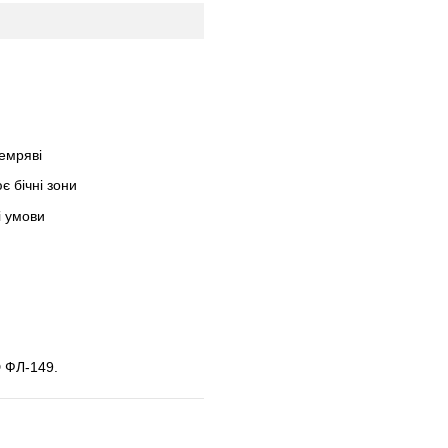
темряві
 бічні зони
і умови
 ФЛ-149.