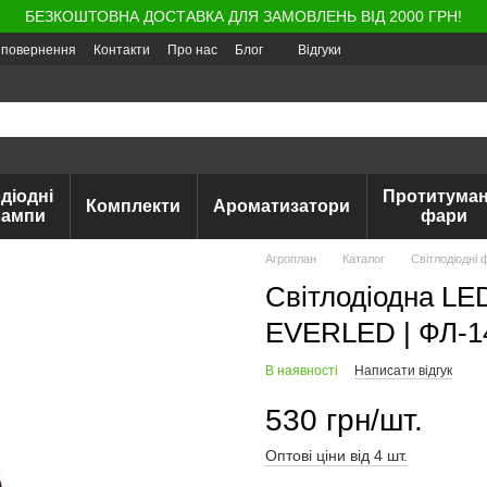
БЕЗКОШТОВНА ДОСТАВКА ДЛЯ ЗАМОВЛЕНЬ ВІД 2000 ГРН!
а повернення
Контакти
Про нас
Блог
Відгуки
діодні
Протитуман
Комплекти
Ароматизатори
лампи
фари
Агроплан
Каталог
Світлодіодні 
Світлодіодна LE
EVERLED | ФЛ-1
В наявності
Написати відгук
530 грн/шт.
Оптові ціни від 4 шт.