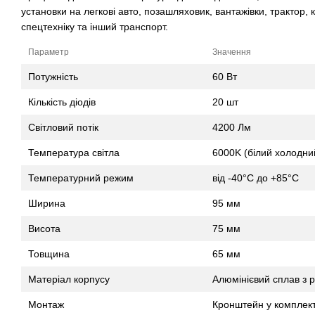
установки на легкові авто, позашляховик, вантажівки, трактор,
спецтехніку та інший транспорт.
Параметр
Значення
Потужність
60 Вт
Кількість діодів
20 шт
Світловий потік
4200 Лм
Температура світла
6000K (білий холодни
Температурний режим
від -40°C до +85°C
Ширина
95 мм
Висота
75 мм
Товщина
65 мм
Матеріал корпусу
Алюмінієвий сплав з 
Монтаж
Кронштейн у комплект