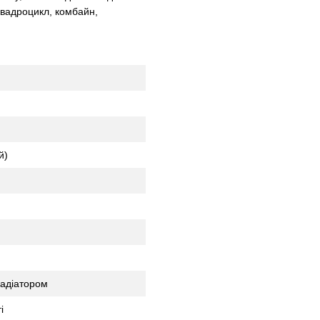
 квадроцикл, комбайн,
й)
радіатором
і