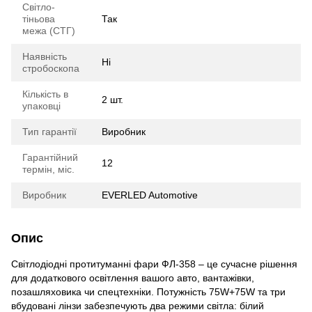
Світло-
тіньова
Так
межа (СТГ)
Наявність
Ні
стробоскопа
Кількість в
2 шт.
упаковці
Тип гарантії
Виробник
Гарантійний
12
термін, міс.
Виробник
EVERLED Automotive
Опис
Світлодіодні протитуманні фари ФЛ-358 – це сучасне рішення
для додаткового освітлення вашого авто, вантажівки,
позашляховика чи спецтехніки. Потужність 75W+75W та три
вбудовані лінзи забезпечують два режими світла: білий