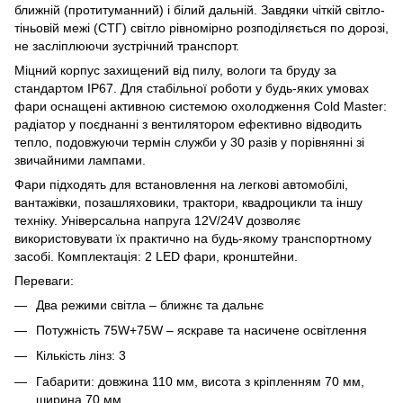
ближній (протитуманний) і білий дальній. Завдяки чіткій світло-
тіньовій межі (СТГ) світло рівномірно розподіляється по дорозі,
не засліплюючи зустрічний транспорт.
Міцний корпус захищений від пилу, вологи та бруду за
стандартом IP67. Для стабільної роботи у будь-яких умовах
фари оснащені активною системою охолодження Cold Master:
радіатор у поєднанні з вентилятором ефективно відводить
тепло, подовжуючи термін служби у 30 разів у порівнянні зі
звичайними лампами.
Фари підходять для встановлення на легкові автомобілі,
вантажівки, позашляховики, трактори, квадроцикли та іншу
техніку. Універсальна напруга 12V/24V дозволяє
використовувати їх практично на будь-якому транспортному
засобі. Комплектація: 2 LED фари, кронштейни.
Переваги:
Два режими світла – ближнє та дальнє
Потужність 75W+75W – яскраве та насичене освітлення
Кількість лінз: 3
Габарити: довжина 110 мм, висота з кріпленням 70 мм,
ширина 70 мм