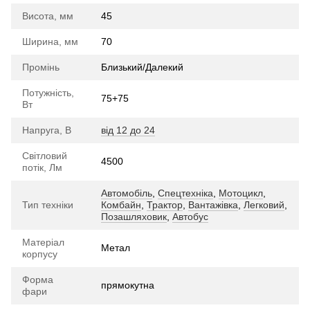
Висота, мм
45
Ширина, мм
70
Промінь
Близький/Далекий
Потужність,
75+75
Вт
Напруга, В
від 12 до 24
Світловий
4500
потік, Лм
Автомобіль
,
Спецтехніка
,
Мотоцикл
,
Тип техніки
Комбайн
,
Трактор
,
Вантажівка
,
Легковий
,
Позашляховик
,
Автобус
Матеріал
Метал
корпусу
Форма
прямокутна
фари