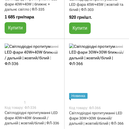
фари 40W+40W | ближнє +
LED фара 45W+45W | жовтий та
дальнє світло | ФЛ-335
білий | ФЛ-303
1 685 грн/пара
920 грн/шт.
Купити
Купити
Новинка
1
Код товару: ФЛ-336
Код товару: ФЛ-366
Світлодіодні протитуманні LED
Світлодіодні протитуманні LED
фари 40W+40W ближній /
фари 30W+30W ближній/
дальній | жовтий/білий | ФЛ-336
дальній | жовтий/білий | ФЛ-366