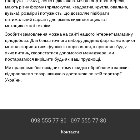
(напруга 12-24V), легко підключаються до бортової мережі,
мають різну форму (прямокутна, квадратна, кругла, овальна,
вузька), розміри і потужність, що дозволяє підібрати
оптимальний варіант для різних видів мотоциклів і
мотоциклетної техніки.
Зробити замовлення можна на сайті нашого інтернет-магазину
цілодобово. Для більш точного вибору діодних фар на мотоцикл
можна скористатися функцією порівняння, а при появі будь-
яких питань, скористатися допомогою менеджера: ми
постараємося вирішити будь-які ваші труднощі.
Ми працюємо без вихідних, тому швидко обробляємо заявки і
відправляємо товар швидкою доставкою по всій території
України.
093 555-77-80
097 555-77-80
Контакти