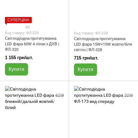
СУПЕРЦІНА
45
Код товару: ФЛ-320
Код товару: ФЛ-328
Світлодіодна протитуманна
Світлодіодна протитуманна
LED фара 60W 4 лінзи з ДХВ |
LED фара 15W+15W жовте/біле
ФЛ-320
світло | ФЛ-328
1 155 грн/шт.
715 грн/шт.
Купити
Купити