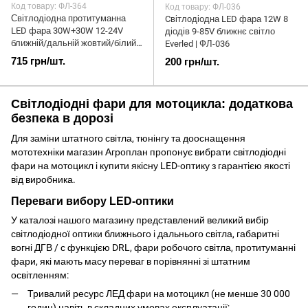
Код товару: ФЛ-364
Код товару: ФЛ-036
Світлодіодна протитуманна
Cвітлодіодна LED фара 12W 8
LED фара 30W+30W 12-24V
діодів 9-85V ближнє світло
ближній/дальній жовтий/білий |
Everled | ФЛ-036
ФЛ-364
715 грн/шт.
200 грн/шт.
Світлодіодні фари для мотоцикла: додаткова
безпека в дорозі
Для заміни штатного світла, тюнінгу та дооснащення
мототехніки магазин Агроплан пропонує вибрати світлодіодні
фари на мотоцикл і купити якісну LED-оптику з гарантією якості
від виробника.
Переваги вибору LED-оптики
У каталозі нашого магазину представлений великий вибір
світлодіодної оптики ближнього і дальнього світла, габаритні
вогні ДГВ / с функцією DRL, фари робочого світла, протитуманні
фари, які мають масу переваг в порівнянні зі штатним
освітленням:
Тривалий ресурс ЛЕД фари на мотоцикл (не менше 30 000
годин) навіть в складних умовах експлуатації;