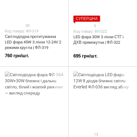
СУПЕРЦІНА
30
5
Код товару: ФЛ-319
Код товару: ФЛ-322
Світлодіодна протитуманна
LED фара 30W 3 лінзи СТГ і
LED фара 45W 3 лінзи 12-24V 2
ДХВ прямокутна | ФЛ-322
режими кругла | ФЛ-319
760 грн/шт.
695 грн/шт.
13