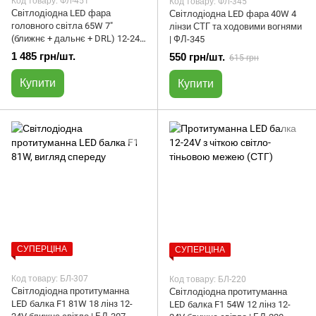
Код товару: ФЛ-451
Код товару: ФЛ-345
Світлодіодна LED фара
Світлодіодна LED фара 40W 4
головного світла 65W 7"
лінзи СТГ та ходовими вогнями
(ближнє + дальнє + DRL) 12-24V
| ФЛ-345
| ФЛ-451
1 485 грн/шт.
550 грн/шт.
615 грн
Купити
Купити
СУПЕРЦІНА
СУПЕРЦІНА
Код товару: БЛ-307
Код товару: БЛ-220
Світлодіодна протитуманна
Світлодіодна протитуманна
LED балка F1 81W 18 лінз 12-
LED балка F1 54W 12 лінз 12-