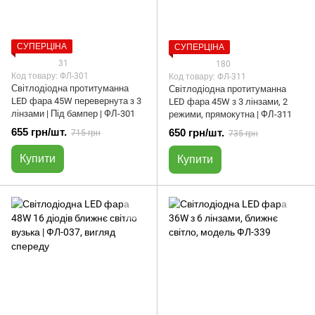
СУПЕРЦІНА
СУПЕРЦІНА
31
180
Код товару: ФЛ-301
Код товару: ФЛ-311
Світлодіодна протитуманна
Світлодіодна протитуманна
LED фара 45W перевернута з 3
LED фара 45W з 3 лінзами, 2
лінзами | Під бампер | ФЛ-301
режими, прямокутна | ФЛ-311
655 грн/шт.
650 грн/шт.
715 грн
735 грн
Купити
Купити