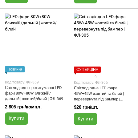
Новинка
СУПЕРЦІНА
9
Код товару: ФЛ-369
Код товару: ФЛ-305
Світлодіодні протитуманні LED
Світлодіодна LED фара
фари 80W+80W ближній/
45W+45W жовтий та білий |
дальній | жовтий/білий | ФЛ-369
перевернута під бампер |
ФЛ-305
2 805 грн/компл.
920 грн/шт.
Купити
Купити