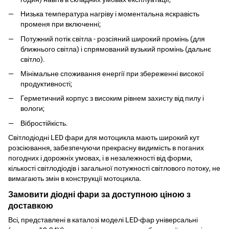
Низька температура нагріву і моментальна яскравість
променя при включенні;
Потужний потік світла - розсіяний широкий промінь (для
ближнього світла) і спрямований вузький промінь (дальнє
світло).
Мінімальне споживання енергії при збереженні високої
продуктивності;
Герметичний корпус з високим рівнем захисту від пилу і
вологи;
Вібростійкість.
Світлодіодні LED фари для мотоцикла мають широкий кут
розсіювання, забезпечуючи прекрасну видимість в поганих
погодних і дорожніх умовах, і в незалежності від форми,
кількості світлодіодів і загальної потужності світлового потоку, не
вимагають змін в конструкції мотоцикла.
Замовити діодні фари за доступною ціною з
доставкою
Всі, представлені в каталозі моделі LED-фар універсальні