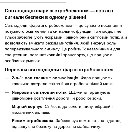
Світлодіодні фари зі стробоскопом — світло і
сигнали безпеки в одному рішенні
Світлодіодні фари зі стробоскопом — це сучасне поєднання
потужного освітлення та сигнальних функцій. Такі моделі не
тільки забезпечують яскравий і рівномірний світловий потік, а й
дозволяють вмикати режим миготіння, який виконує роль
попереджувального сигналу. Це робить їх незамінними для
спецтехніки, позашляховиків і транспорту, що працює в
особливих умовах.
Переваги світлодіодних фар зі стробоскопом
2-в-1: освітлення + сигналізація.
Фара працює як
класичне джерело світла й як стробоскопічний маяк.
Яскравий світловий потік.
LED-чипи гарантують
рівномірне освітлення дороги чи робочої зони.
Міцний корпус.
Стійкість до вологи, пилу, вібрацій і
механічних впливів.
Режим стробоскопа.
Забезпечує помітність на відстані,
підвищуючи безпеку на дорозі чи майданчику.