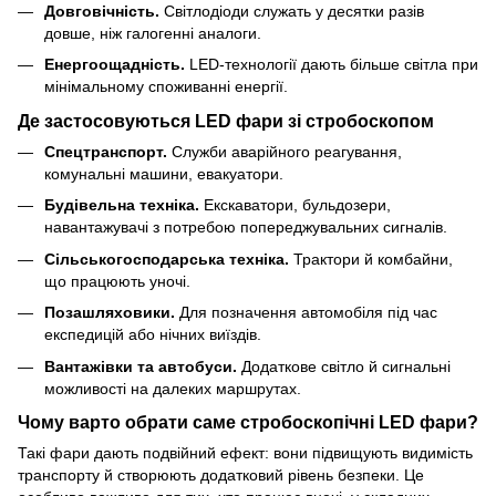
Довговічність.
Світлодіоди служать у десятки разів
довше, ніж галогенні аналоги.
Енергоощадність.
LED-технології дають більше світла при
мінімальному споживанні енергії.
Де застосовуються LED фари зі стробоскопом
Спецтранспорт.
Служби аварійного реагування,
комунальні машини, евакуатори.
Будівельна техніка.
Екскаватори, бульдозери,
навантажувачі з потребою попереджувальних сигналів.
Сільськогосподарська техніка.
Трактори й комбайни,
що працюють уночі.
Позашляховики.
Для позначення автомобіля під час
експедицій або нічних виїздів.
Вантажівки та автобуси.
Додаткове світло й сигнальні
можливості на далеких маршрутах.
Чому варто обрати саме стробоскопічні LED фари?
Такі фари дають подвійний ефект: вони підвищують видимість
транспорту й створюють додатковий рівень безпеки. Це