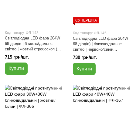
СУПЕРЦІНА
Код товару: ФЛ-143
Код товару: ФЛ-145
Світлодіодна LED фара 204W
Світлодіодна LED фара 204W
68 діодів | ближнє/дальнє
68 діодів) | ближнє/дальнє
світло | жовтий стробоскоп (22
світло | червоно/синій
х 10.5 см) | ФЛ-143
стробоскоп (22 х 10.5 см) |
715 грн/шт.
730 грн/шт.
ФЛ-145
Купити
Купити