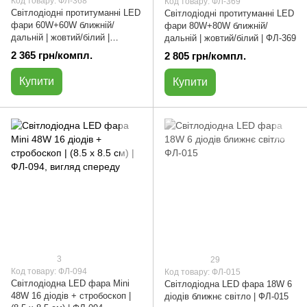
Код товару: ФЛ-368
Код товару: ФЛ-369
Світлодіодні протитуманні LED
Світлодіодні протитуманні LED
фари 60W+60W ближній/
фари 80W+80W ближній/
дальній | жовтий/білий |
дальній | жовтий/білий | ФЛ-369
ФЛ-368
2 365 грн/компл.
2 805 грн/компл.
Купити
Купити
3
29
Код товару: ФЛ-094
Код товару: ФЛ-015
Світлодіодна LED фара Мini
Cвітлодіодна LED фара 18W 6
48W 16 діодів + стробоскоп |
діодів ближнє світло | ФЛ-015