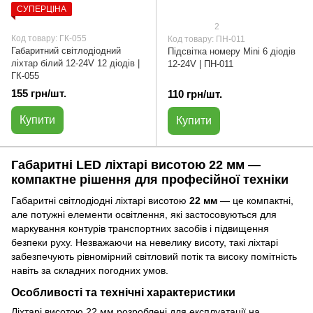
СУПЕРЦІНА
2
Код товару: ГК-055
Код товару: ПН-011
Габаритний світлодіодний
Підсвітка номеру Mini 6 діодів
ліхтар білий 12-24V 12 діодів |
12-24V | ПН-011
ГК-055
155 грн/шт.
110 грн/шт.
Купити
Купити
Габаритні LED ліхтарі висотою 22 мм —
компактне рішення для професійної техніки
Габаритні світлодіодні ліхтарі висотою
22 мм
— це компактні,
але потужні елементи освітлення, які застосовуються для
маркування контурів транспортних засобів і підвищення
безпеки руху. Незважаючи на невелику висоту, такі ліхтарі
забезпечують рівномірний світловий потік та високу помітність
навіть за складних погодних умов.
Особливості та технічні характеристики
Ліхтарі висотою 22 мм розроблені для експлуатації на