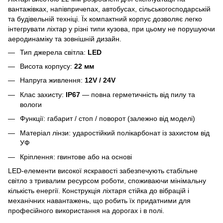
вантажівках, напівпричепах, автобусах, сільськогосподарській
та будівельній техніці. Їх компактний корпус дозволяє легко
інтегрувати ліхтар у різні типи кузова, при цьому не порушуючи
аеродинаміку та зовнішній дизайн.
Тип джерела світла:
LED
Висота корпусу:
22 мм
Напруга живлення:
12V / 24V
Клас захисту:
IP67
— повна герметичність від пилу та
вологи
Функції: габарит / стоп / поворот (залежно від моделі)
Матеріал лінзи: ударостійкий полікарбонат із захистом від
УФ
Кріплення: гвинтове або на основі
LED-елементи високої яскравості забезпечують стабільне
світло з тривалим ресурсом роботи, споживаючи мінімальну
кількість енергії. Конструкція ліхтаря стійка до вібрацій і
механічних навантажень, що робить їх придатними для
професійного використання на дорогах і в полі.