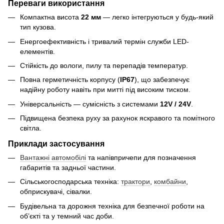
Переваги використання
Компактна висота
22 мм
— легко інтегруються у будь-який
тип кузова.
Енергоефективність і тривалий термін служби LED-
елементів.
Стійкість до вологи, пилу та перепадів температур.
Повна герметичність корпусу (
IP67
), що забезпечує
надійну роботу навіть при митті під високим тиском.
Універсальність — сумісність з системами
12V / 24V
.
Підвищена безпека руху за рахунок яскравого та помітного
світла.
Приклади застосування
Вантажні автомобілі
та напівпричепи для позначення
габаритів та задньої частини.
Сільськогосподарська техніка:
трактори
,
комбайни
,
обприскувачі, сівалки.
Будівельна та дорожня техніка для безпечної роботи на
об’єкті та у темний час доби.