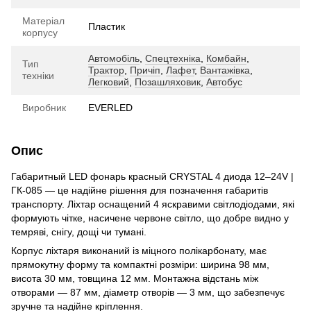
Матеріал
Пластик
корпусу
Автомобіль
,
Спецтехніка
,
Комбайн
,
Тип
Трактор
,
Причіп
,
Лафет
,
Вантажівка
,
техніки
Легковий
,
Позашляховик
,
Автобус
Виробник
EVERLED
Опис
Габаритный LED фонарь красный CRYSTAL 4 диода 12–24V |
ГК-085 — це надійне рішення для позначення габаритів
транспорту. Ліхтар оснащений 4 яскравими світлодіодами, які
формують чітке, насичене червоне світло, що добре видно у
темряві, снігу, дощі чи тумані.
Корпус ліхтаря виконаний із міцного полікарбонату, має
прямокутну форму та компактні розміри: ширина 98 мм,
висота 30 мм, товщина 12 мм. Монтажна відстань між
отворами — 87 мм, діаметр отворів — 3 мм, що забезпечує
зручне та надійне кріплення.