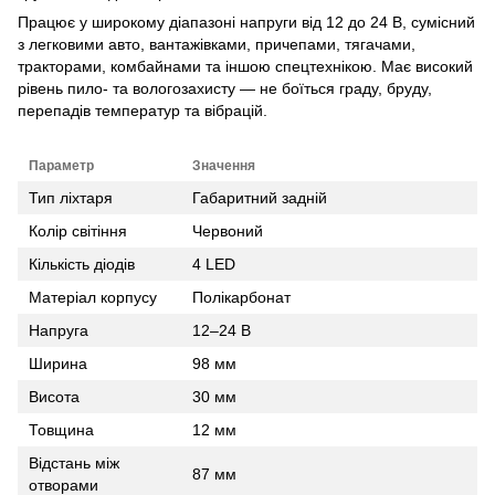
Працює у широкому діапазоні напруги від 12 до 24 В, сумісний
з легковими авто, вантажівками, причепами, тягачами,
тракторами, комбайнами та іншою спецтехнікою. Має високий
рівень пило- та вологозахисту — не боїться граду, бруду,
перепадів температур та вібрацій.
Параметр
Значення
Тип ліхтаря
Габаритний задній
Колір світіння
Червоний
Кількість діодів
4 LED
Матеріал корпусу
Полікарбонат
Напруга
12–24 В
Ширина
98 мм
Висота
30 мм
Товщина
12 мм
Відстань між
87 мм
отворами