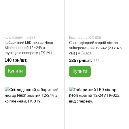
Код товару: ГК-291
Код товару: ФО-020
Габаритний LED ліхтар Neon
Світлодіодний задній ліхтар
Mini червоний 12–24V з
універсальний 12-24V (23 х 4.5
функцією повороту | ГК-291
см) | ФО-020
140 грн/шт.
325 грн/шт.
385 грн
Купити
Купити