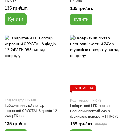
ГК-087
ГК-086
135 грн/шт.
135 грн/шт.
Купити
Купити
СУПЕРЦІНА
1
Код товару: ГК-088
Код товару: ГК-073
Габаритний LED ліхтар
Габаритний LED ліхтар
червоний CRYSTAL 6 діодів 12-
неоновий жовтий 24V з
24V | ГК-088
функцією повороту | ГК-073
135 грн/шт.
165 грн/шт.
200 грн