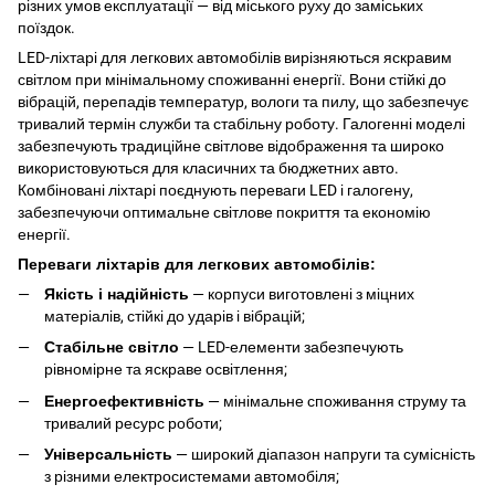
різних умов експлуатації — від міського руху до заміських
поїздок.
LED-ліхтарі для легкових автомобілів вирізняються яскравим
світлом при мінімальному споживанні енергії. Вони стійкі до
вібрацій, перепадів температур, вологи та пилу, що забезпечує
тривалий термін служби та стабільну роботу. Галогенні моделі
забезпечують традиційне світлове відображення та широко
використовуються для класичних та бюджетних авто.
Комбіновані ліхтарі поєднують переваги LED і галогену,
забезпечуючи оптимальне світлове покриття та економію
енергії.
Переваги ліхтарів для легкових автомобілів:
Якість і надійність
— корпуси виготовлені з міцних
матеріалів, стійкі до ударів і вібрацій;
Стабільне світло
— LED-елементи забезпечують
рівномірне та яскраве освітлення;
Енергоефективність
— мінімальне споживання струму та
тривалий ресурс роботи;
Універсальність
— широкий діапазон напруги та сумісність
з різними електросистемами автомобіля;