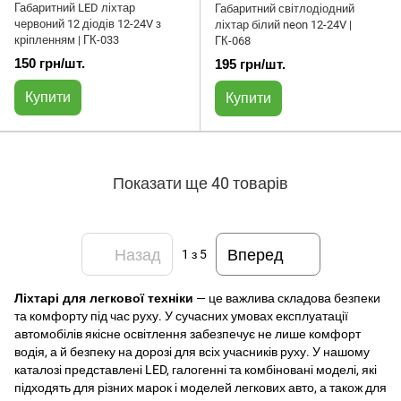
Габаритний LED ліхтар
Габаритний світлодіодний
червоний 12 діодів 12-24V з
ліхтар білий neon 12-24V |
кріпленням | ГК-033
ГК-068
150 грн/шт.
195 грн/шт.
Купити
Купити
Показати ще 40 товарів
Назад
Вперед
1
з 5
Ліхтарі для легкової техніки
— це важлива складова безпеки
та комфорту під час руху. У сучасних умовах експлуатації
автомобілів якісне освітлення забезпечує не лише комфорт
водія, а й безпеку на дорозі для всіх учасників руху. У нашому
каталозі представлені LED, галогенні та комбіновані моделі, які
підходять для різних марок і моделей легкових авто, а також для