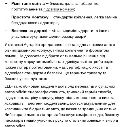
Різні типи світла
— ближнє, дальнє,
габаритне
,
протитуманне та
підсвітка номеру
;
Простота монтажу
— стандартні кріплення, легка заміна
без додаткових адаптерів;
Безпека на дорозі
— чітка видимість дороги та інших
учасників руху, зменшення ризику аварій.
У каталозі Agroplan представлені ліхтарі для легкових авто з
різним дизайном корпусу, типом кріплення та форматом
лампи. Це дозволяє підібрати оптимальне рішення під
конкретну марку автомобіля та індивідуальні потреби водія.
Кожен ліхтар протестований, має сертифікацію якості та
відповідає стандартам безпеки, що гарантує тривалу та
безпечну експлуатацію.
LED- та комбіновані моделі мають ряд переваг для сучасних
автомобілів: енергоефективність, тривалий термін служби,
відсутність нагріву корпусу, відсутність мерехтіння та висока
яскравість. Галогенні моделі залишаються актуальними для
класичних та бюджетних авто, де важлива традиційна оптика.
Вибір правильного ліхтаря забезпечує комфорт водія, безпеку
пасажирів і інших учасників руху та стильний зовнішній вигляд
автомобіля.