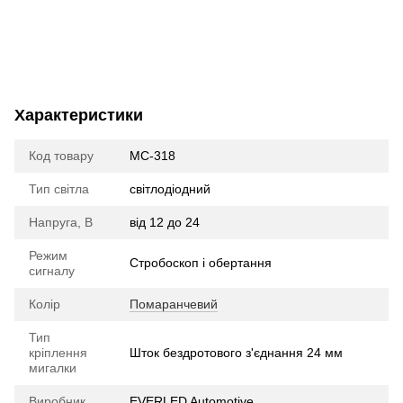
Характеристики
Код товару
МС-318
Тип світла
cвітлодіодний
Напруга, В
від 12 до 24
Режим
Стробоскоп і обертання
сигналу
Колір
Помаранчевий
Тип
кріплення
Шток бездротового з'єднання 24 мм
мигалки
Виробник
EVERLED Automotive