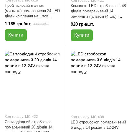
Код товару: МС-318
Код товару: МС-421
Проблисковий маячок
Комплект LED стробоскопів 48
(мигалка) помаранчева 24 LED
діодів помаранчевий 14
діоди кріплення на шток
режимів з пультом (4 шт.) |
бездротового з'єднання |
МС-421
1 185 грн/шт.
920 грн/шт.
1 685 грн
МС-318
Купити
Купити
Код товару: МС-422
Код товару: МС-438
Світлодіодний стробоскоп
LED стробоскоп помаранчевий
помаранчевий 20 діодів 14
6 діодів 14 режимів 12-24V