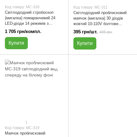
Код товару: МС-330
Код товару: МС-311
Світлодіодний стробоскоп
Світлодіодний проблисковий
(мигалка) помаранчевий 24
маячок (мигалка) 30 діодів
LED-діоди 14 режимів з
жовтий 10-110V болтове
пультом (4 шт.) | МС-330
кріплення | МС-311
1 705 грн/компл.
395 грн/шт.
495 грн
Купити
Купити
1
Код товару: МС-319
Маячок проблисковий