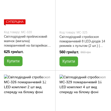
СУПЕРЦІНА
Код товару: МС-320
Код товару: МС-325
Світлодіодний проблисковий
Світлодіодний стробоскоп
маячок (мигалка)
помаранчевий 8 LED-діодів 14
помаранчевий на батарейках |
режимів з пультом (2 шт.) |
МС-320
МС-325
625 грн/шт.
560 грн/шт.
860 грн
Купити
Купити