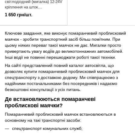
світлодіодний (мигалка) 12-24V
кріплення на шток
бездротового з'єднання |
1 650 грн/шт.
МС-319
Ключове завдання, яке виконує помаранчевий проблисковий
маячок - зробити транспортний засіб більш помітним. При
цьому ніяких переваг такої маячок не дає. Мигалки просто
привертають увагу водіїв до великотоннажних автомобілей.
Інші водії не повинні перешкоджати роботі такої техніки.
На сайті представлений повний каталог автосвітла, що
дозволяє купити помаранчевий проблисковий маячок для
спецтранспорту з доставкою додому. Ми співпрацюємо з
надійними постачальниками без посередників і надаємо
безкоштовні консультації з усіх питань.
Де встановлюються помаранчеві
проблискові маячки?
Помаранчевий проблисковий маячок встановлюються в
основному на такі транспортні засоби:
спецтранспорт комунальних служб;