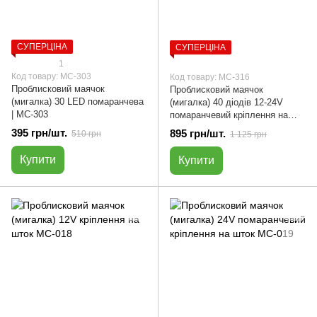
СУПЕРЦІНА
СУПЕРЦІНА
1
Код товару: МС-303
Код товару: МС-316
Проблисковий маячок
Проблисковий маячок
(мигалка) 30 LED помаранчева
(мигалка) 40 діодів 12-24V
| МС-303
помаранчевий кріплення на
шток | МС-316
395 грн/шт.
895 грн/шт.
510 грн
1 125 грн
Купити
Купити