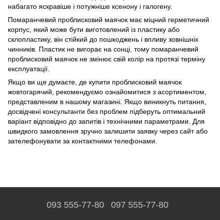
набагато яскравіше і потужніше ксенону і галогену.
Помаранчевий проблисковий маячок має міцний герметичний
корпус, який може бути виготовлений із пластику або
склопластику, він стійкий до пошкоджень і впливу зовнішніх
чинників. Пластик не вигорає на сонці, тому помаранчевий
проблисковий маячок не змінює свій колір на протязі терміну
експлуатації.
Якщо ви ще думаєте, де купити проблисковий маячок
жовтогарячий, рекомендуємо ознайомитися з асортиментом,
представленим в нашому магазині. Якщо виникнуть питання,
досвідчені консультанти без проблем підберуть оптимальний
варіант відповідно до запитів і технічними параметрами. Для
швидкого замовлення зручно залишити заявку через сайт або
зателефонувати за контактними телефонами.
093 555-77-80
097 555-77-80