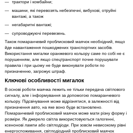
трактори і комбайни;
машини, які перевозять небезпечні, вибухові, отруйні
вантажі, а також
негабаритні вантажі;
супроводжуючі перевезень.
Також помаранчевий проблисковий маячок необхідний, якщо
йде навантаження пошкоджених транспортних засобів.
Використання мигалки оранжевого кольору саме по собі не є
порушенням, але якщо спецтранспорт почне порушувати
правила і при цьому не буде виконувати роботи по
призначенню, загрожує штраф.
Ключові особливості мигалок
В основі роботи маячка лежить не тільки передача світлового
сигналу, але і інформування за допомогою помаранчевого
кольору. Підсвічування може відрізнятися, в залежності від
призначення авто, на яке воно буде встановлено.
Помаранчевий проблисковий маячок може мати різну форму і
розміри. Як джерело світла використовуються галогенні,
ксенонові лампи або світлодіоди. При зовсім невисокому рівні
енергоспоживання, світлодіодний проблисковий маячок