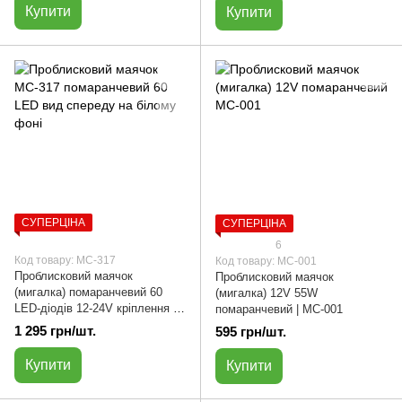
Купити
Купити
СУПЕРЦІНА
СУПЕРЦІНА
6
Код товару: МС-317
Код товару: МС-001
Проблисковий маячок
Проблисковий маячок
(мигалка) помаранчевий 60
(мигалка) 12V 55W
LED-діодів 12-24V кріплення на
помаранчевий | МС-001
шток бездротового з'єднання |
1 295 грн/шт.
595 грн/шт.
МС-317
Купити
Купити