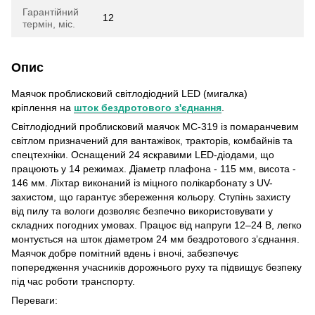
Гарантійний
12
термін, міс.
Опис
Маячок проблисковий світлодіодний LED (мигалка)
кріплення на
шток бездротового з'єднання
.
Світлодіодний проблисковий маячок МС-319 із помаранчевим
світлом призначений для вантажівок, тракторів, комбайнів та
спецтехніки. Оснащений 24 яскравими LED-діодами, що
працюють у 14 режимах. Діаметр плафона - 115 мм, висота -
146 мм. Ліхтар виконаний із міцного полікарбонату з UV-
захистом, що гарантує збереження кольору. Ступінь захисту
від пилу та вологи дозволяє безпечно використовувати у
складних погодних умовах. Працює від напруги 12–24 В, легко
монтується на шток діаметром 24 мм бездротового з’єднання.
Маячок добре помітний вдень і вночі, забезпечує
попередження учасників дорожнього руху та підвищує безпеку
під час роботи транспорту.
Переваги: