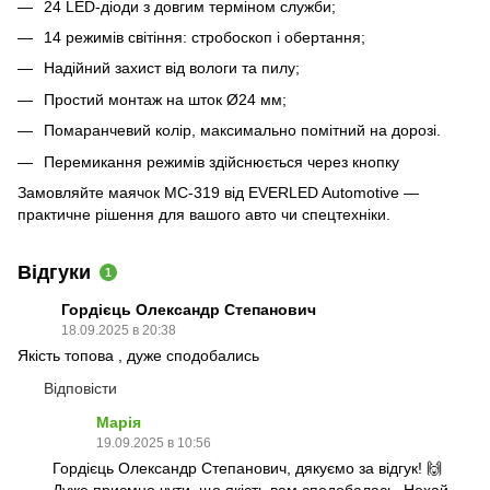
24 LED-діоди з довгим терміном служби;
14 режимів світіння: стробоскоп і обертання;
Надійний захист від вологи та пилу;
Простий монтаж на шток Ø24 мм;
Помаранчевий колір, максимально помітний на дорозі.
Перемикання режимів здійснюється через кнопку
Замовляйте маячок МС-319 від EVERLED Automotive —
практичне рішення для вашого авто чи спецтехніки.
Відгуки
1
Гордієць Олександр Степанович
18.09.2025 в 20:38
Якість топова , дуже сподобались
Відповісти
Марія
19.09.2025 в 10:56
Гордієць Олександр Степанович, дякуємо за відгук! 🙌
Дуже приємно чути, що якість вам сподобалась. Нехай