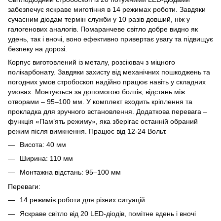
забезпечує яскраве миготіння в 14 режимах роботи. Завдяки
сучасним діодам термін служби у 10 разів довший, ніж у
галогенових аналогів. Помаранчеве світло добре видно як
удень, так і вночі, воно ефективно привертає увагу та підвищує
безпеку на дорозі.
Корпус виготовлений із металу, розсіювач з міцного
полікарбонату. Завдяки захисту від механічних пошкоджень та
погодних умов стробоскоп надійно працює навіть у складних
умовах. Монтується за допомогою болтів, відстань між
отворами – 95–100 мм. У комплект входить кріплення та
прокладка для зручного встановлення. Додаткова перевага –
функція «Пам’ять режиму», яка зберігає останній обраний
режим після вимкнення. Працює від 12-24 Вольт.
Висота: 40 мм
Ширина: 110 мм
Монтажна відстань: 95–100 мм
Переваги:
14 режимів роботи для різних ситуацій
Яскраве світло від 20 LED-діодів, помітне вдень і вночі