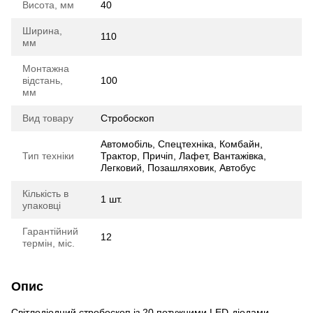
Висота, мм
40
Ширина,
110
мм
Монтажна
відстань,
100
мм
Вид товару
Стробоскоп
Автомобіль, Спецтехніка, Комбайн,
Тип техніки
Трактор, Причіп, Лафет, Вантажівка,
Легковий, Позашляховик, Автобус
Кількість в
1 шт.
упаковці
Гарантійний
12
термін, міс.
Опис
Світлодіодний стробоскоп із 20 потужними LED-діодами