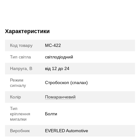
Характеристики
Код товару
МС-422
Тип світла
cвітлодіодний
Напруга, В
від 12 до 24
Режим
Стробоскоп (спалах)
сигналу
Колір
Помаранчевий
Тип
кріплення
Болти
мигалки
Виробник
EVERLED Automotive