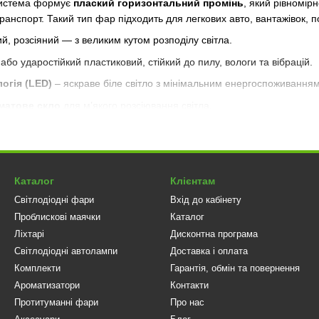
 система формує
плаский горизонтальний промінь
, який рівномір
ранспорт. Такий тип фар підходить для легкових авто, вантажівок, п
, розсіяний — з великим кутом розподілу світла.
бо ударостійкий пластиковий, стійкий до пилу, вологи та вібрацій.
огія (LED)
– яскраве біле світло з мінімальним енергоспоживанням
 матове скло
для м’якого розсіювання світла.
дходять для будь-якого типу транспорту.
овна герметичність, можливість роботи у важких умовах.
Каталог
Клієнтам
оги без “сліпих зон”.
Світлодіодні фари
Вхід до кабінету
ання в тумані, дощі, снігу або пилу.
Проблискові маячки
Каталог
Ліхтарі
Дисконтна програма
ного руху — м’який горизонтальний промінь.
Світлодіодні автолампи
Доставка і оплата
ення — сумісні з більшістю авто й техніки.
Комплекти
Гарантія, обмін та повернення
льна робота навіть при тривалому використанні.
Ароматизатори
Контакти
Протитуманні фари
Про нас