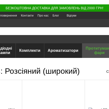
БЕЗКОШТОВНА ДОСТАВКА ДЛЯ ЗАМОВЛЕНЬ ВІД 2000 ГРН!
а повернення
Контакти
Про нас
Блог
Відгуки
діодні
Протитуман
Комплекти
Ароматизатори
лампи
фари
: Розсіяний (широкий)
С