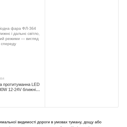
364
на протитуманна LED
0W 12-24V ближній/
тий/білий | ФЛ-364
мальної видимості дороги в умовах туману, дощу або