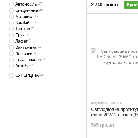
Автомобіль
27
2 740 грн/шт.
Купи
Спецтехніка
20
Мотоцикл
17
Комбайн
21
Трактор
22
Причіп
1
Лафет
7
Вантажівка
22
Легковий
18
Позашляховик
18
Автобус
18
СУПЕРЦІНА
15
Код товару: ФЛ-314
Cвітлодіодна протит
фара 20W 2 лінзи з ДХ
ФЛ-314
565 грн/шт.