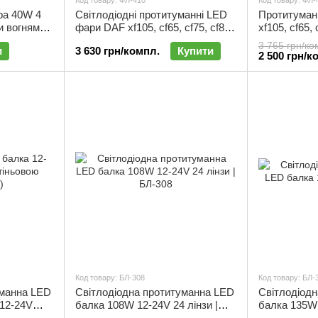
Код товару: ФЛ-410
Код товару: ФЛ-
ра 40W 4
Світлодіодні протитуманні LED
Протитуман
 вогнями |
фари DAF xf105, cf65, cf75, cf85,
xf105, cf65, c
lf45, lf55 (100мм) 12-24V (2шт) |
(100мм) з Д
3 765 грн/ко
и
3 630 грн/компл.
Купити
ФЛ-410
2 500 грн/к
Код товару: БЛ-308
Код товару: БЛ-
уманна LED
Світлодіодна протитуманна LED
Світлодіод
 12-24V
балка 108W 12-24V 24 лінзи |
балка 135W 
0
БЛ-308