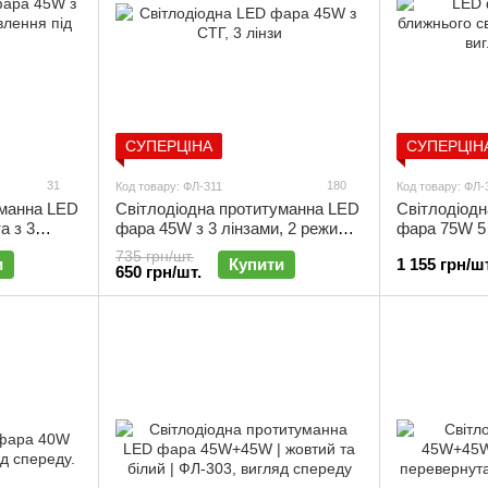
СУПЕРЦІНА
СУПЕРЦІН
31
180
Код товару: ФЛ-311
Код товару: ФЛ-
уманна LED
Світлодіодна протитуманна LED
Cвітлодіод
а з 3
фара 45W з 3 лінзами, 2 режими,
фара 75W 5 
| ФЛ-301
прямокутна | ФЛ-311
світла з ДХВ
735 грн/шт.
и
Купити
1 155 грн/шт
прямокутна
650 грн/шт.