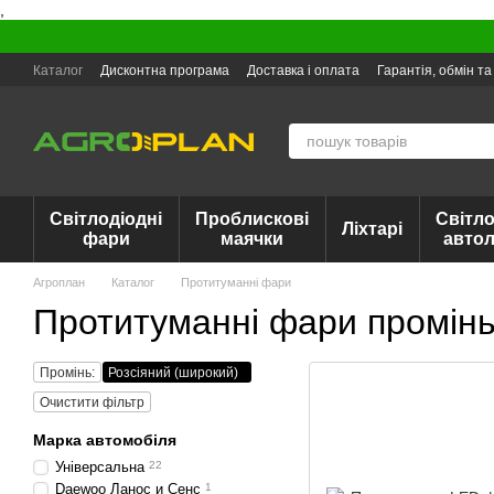
,
Перейти до основного контенту
Каталог
Дисконтна програма
Доставка і оплата
Гарантія, обмін т
Світлодіодні
Проблискові
Світло
Ліхтарі
фари
маячки
авто
Агроплан
Каталог
Протитуманні фари
Протитуманні фари промінь
Промінь:
Розсіяний (широкий)
Очистити фільтр
Марка автомобіля
Універсальна
22
Daewoo Ланос и Сенс
1