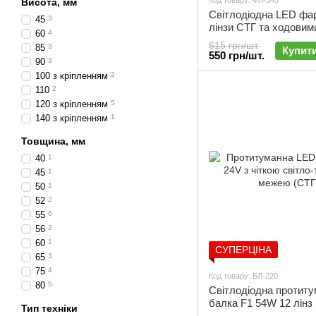
Код товару: ФЛ-345
Висота, мм
Світлодіодна LED фа
45
3
лінзи СТГ та ходовими
60
4
ФЛ-345
615 грн/шт.
85
3
Купит
550 грн/шт.
90
3
100 з кріпленням
2
110
2
120 з кріпленням
5
140 з кріпленням
1
Товщина, мм
40
1
45
1
50
1
52
2
55
6
56
2
60
1
СУПЕРЦІНА
65
3
75
4
Код товару: БЛ-220
80
5
Світлодіодна протит
балка F1 54W 12 лінз
Тип техніки
ближнє світло | БЛ-22