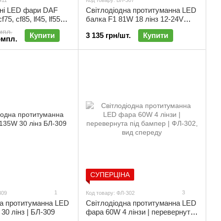
411
Код товару: БЛ-307
ні LED фари DAF
Світлодіодна протитуманна LED
f75, cf85, lf45, lf55
балка F1 81W 18 лінз 12-24V
ХО (2шт) | ФЛ-411
ближнє світло | БЛ-307
мпл.
Купити
3 135 грн/шт.
Купити
омпл.
СУПЕРЦІНА
1
3
309
Код товару: ФЛ-302
на протитуманна LED
Світлодіодна протитуманна LED
30 лінз | БЛ-309
фара 60W 4 лінзи | перевернута
під бампер | ФЛ-302