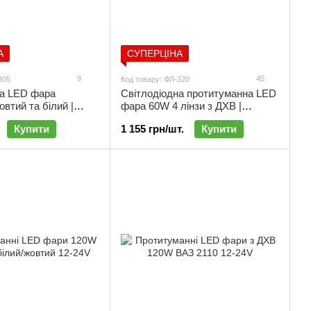
А
СУПЕРЦІНА
9
45
305
Код товару: ФЛ-320
на LED фара
Світлодіодна протитуманна LED
тий та білий |
фара 60W 4 лінзи з ДХВ |
 під бампер |
ФЛ-320
Купити
1 155 грн/шт.
Купити