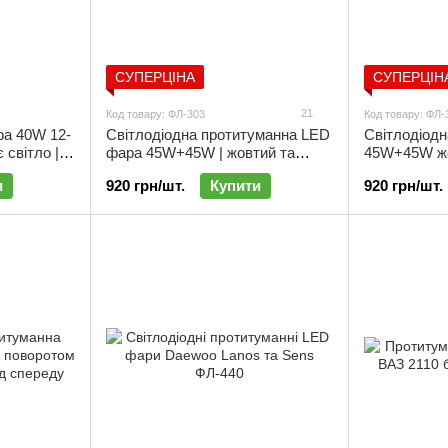
СУПЕРЦІНА
СУПЕРЦІН
21
Код товару: ФЛ-303
Код товару: ФЛ-
ра 40W 12-
Світлодіодна протитуманна LED
Світлодіод
 світло |
фара 45W+45W | жовтий та
45W+45W жов
білий | ФЛ-303
перевернута
и
920 грн/шт.
Купити
920 грн/шт.
ФЛ-305