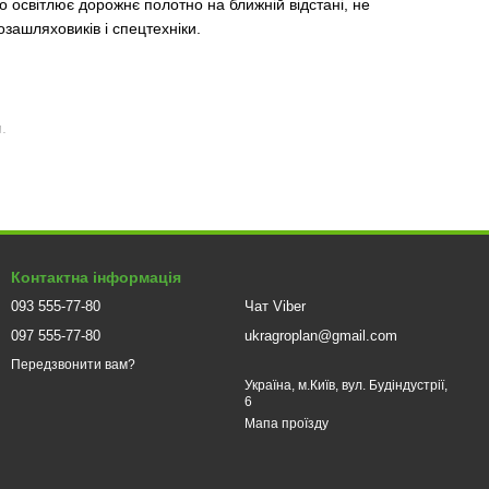
но освітлює дорожнє полотно на ближній відстані, не
озашляховиків і спецтехніки.
.
Контактна інформація
093 555-77-80
Чат Viber
097 555-77-80
ukragroplan@gmail.com
Передзвонити вам?
Україна, м.Київ, вул. Будіндустрії,
6
Мапа проїзду