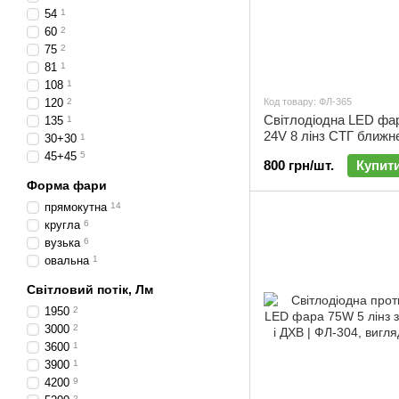
54
1
60
2
75
2
81
1
108
1
120
2
Код товару: ФЛ-365
Cвітлодіодна LED фа
135
1
24V 8 лінз СТГ ближнє
30+30
1
ФЛ-365
45+45
5
800 грн/шт.
Купит
Форма фари
прямокутна
14
кругла
6
вузька
6
овальна
1
Світловий потік, Лм
1950
2
3000
2
3600
1
3900
1
4200
9
2