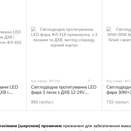
9
Код товару: ФЛ-318
Код товару: ФЛ-
манні LED
Cвітлодіодна протитуманна LED
Світлодіод
ХВ і
фара 3 лінзи з ДХВ 12-24V
фара 30W+3
ітло (2шт)
прямокутна | ФЛ-318
дальній жов
860 грн/шт.
715 грн/шт.
озсіяним (широким) променем
призначені для забезпечення макси