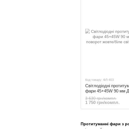
Код товару: ФЛ-403
Світлодіодні протиту
фари 45+45W 90 мм Д
поворот жовте/біле св
3 630 грн/компл.
| ФЛ-403
1 750 грн/компл.
Протитуманні фари з р