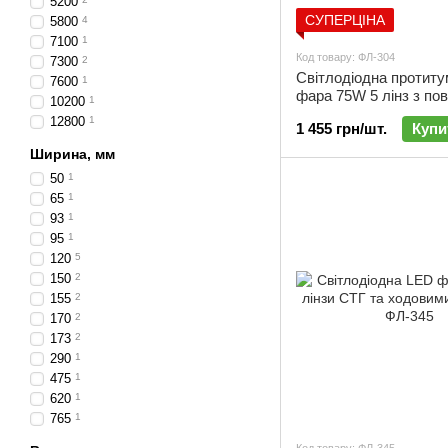
5200
СУПЕРЦІНА
5800
4
7100
1
Код товару: ФЛ-304
7300
2
Світлодіодна протит
7600
1
фара 75W 5 лінз з пов
10200
1
ДХВ | ФЛ-304
12800
1
1 455 грн/шт.
Купи
Ширина, мм
50
1
65
1
93
1
95
1
120
5
150
2
155
2
170
2
173
2
290
1
475
1
620
1
765
1