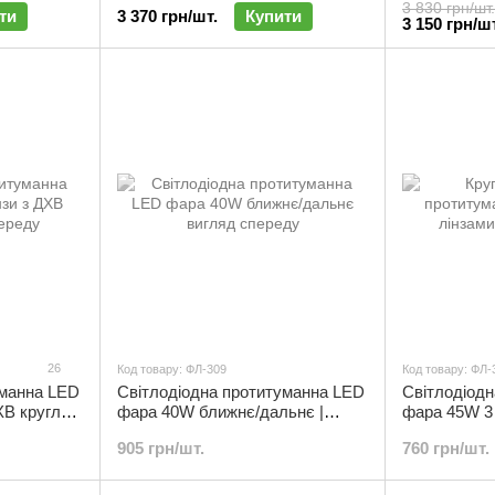
3 830 грн/шт.
ти
3 370 грн/шт.
Купити
3 150 грн/шт
26
Код товару: ФЛ-309
Код товару: ФЛ-
уманна LED
Світлодіодна протитуманна LED
Світлодіод
В кругла |
фара 40W ближнє/дальнє |
фара 45W 3 
ФЛ-309
режими круг
905 грн/шт.
760 грн/шт.