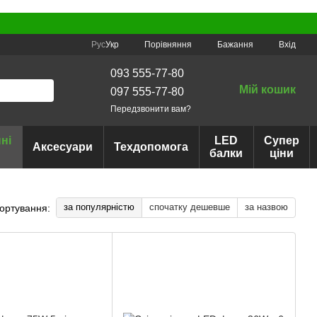
Порівняння
Рус
Укр
Бажання
Вхід
093 555-77-80
Мій кошик
097 555-77-80
Передзвонити вам?
ні
LED
Супер
Аксесуари
Техдопомога
балки
ціни
за популярністю
спочатку дешевше
за назвою
ортування: