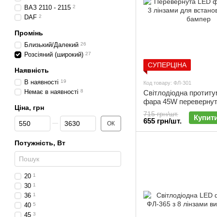
ВАЗ 2110 - 2115
2
DAF
2
Промінь
Близький/Далекий
26
Розсіяний (широкий)
27
СУПЕРЦІНА
Наявність
В наявності
19
Код товару: ФЛ-301
Немає в наявності
8
Світлодіодна протит
фара 45W перевернут
Ціна, грн
лінзами | Під бампер 
715 грн/шт.
Купит
Від Ціна, грн
До Ціна, грн
655 грн/шт.
ОК
Потужність, Вт
20
1
30
1
36
1
40
5
45
3