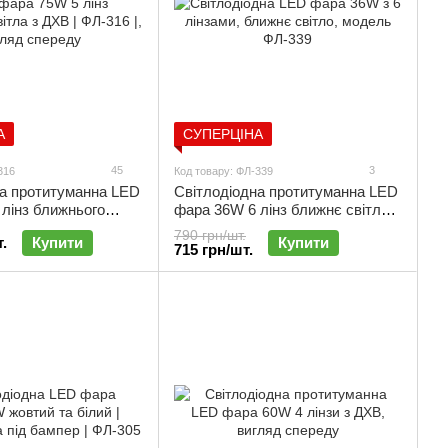
А
СУПЕРЦІНА
45
3
316
Код товару: ФЛ-339
на протитуманна LED
Світлодіодна протитуманна LED
лінз ближнього
фара 36W 6 лінз ближнє світло |
 | ФЛ-316 |
ФЛ-339
790 грн/шт.
.
Купити
Купити
715 грн/шт.