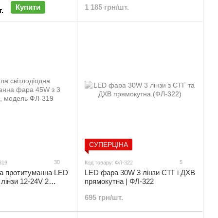
Купити
1 185 грн/шт.
.
СУПЕРЦІНА
30
5
319
Код товару: ФЛ-322
на протитуманна LED
LED фара 30W 3 лінзи СТГ і ДХВ
лінзи 12-24V 2
прямокутна | ФЛ-322
ла | ФЛ-319
695 грн/шт.