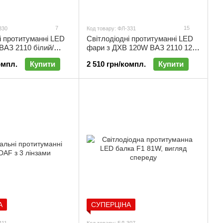
7
15
330
Код товару: ФЛ-331
і протитуманні LED
Світлодіодні протитуманні LED
ВАЗ 2110 білий/
фари з ДХВ 120W ВАЗ 2110 12-
4V (комплект 2 шт) |
24V (комплект 2 шт) | ФЛ-331
омпл.
Купити
2 510 грн/компл.
Купити
А
СУПЕРЦІНА