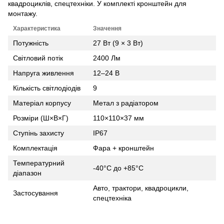
квадроциклів, спецтехніки. У комплекті кронштейн для
монтажу.
Характеристика
Значення
Потужність
27 Вт (9 × 3 Вт)
Світловий потік
2400 Лм
Напруга живлення
12–24 В
Кількість світлодіодів
9
Матеріал корпусу
Метал з радіатором
Розміри (Ш×В×Г)
110×110×37 мм
Ступінь захисту
IP67
Комплектація
Фара + кронштейн
Температурний
-40°С до +85°С
діапазон
Авто, трактори, квадроцикли,
Застосування
спецтехніка