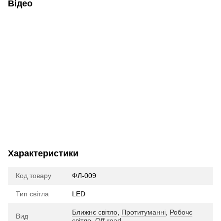
Відео
Характеристики
Код товару
ФЛ-009
Тип світла
LED
Ближнє світло
,
Протитуманні
,
Робочє
Вид
світло
,
Off-road