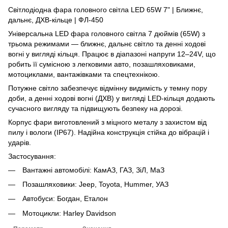
Світлодіодна фара головного світла LED 65W 7" | Ближнє,
дальнє, ДХВ-кільце | ФЛ-450
Універсальна LED фара головного світла 7 дюймів (65W) з
трьома режимами — ближнє, дальнє світло та денні ходові
вогні у вигляді кільця. Працює в діапазоні напруги 12–24V, що
робить її сумісною з легковими авто, позашляховиками,
мотоциклами, вантажівками та спецтехнікою.
Потужне світло забезпечує відмінну видимість у темну пору
доби, а денні ходові вогні (ДХВ) у вигляді LED-кільця додають
сучасного вигляду та підвищують безпеку на дорозі.
Корпус фари виготовлений з міцного металу з захистом від
пилу і вологи (IP67). Надійна конструкція стійка до вібрацій і
ударів.
Застосування:
Вантажні автомобілі: КамАЗ, ГАЗ, ЗіЛ, МаЗ
Позашляховики: Jeep, Toyota, Hummer, УАЗ
Автобуси: Богдан, Еталон
Мотоцикли: Harley Davidson