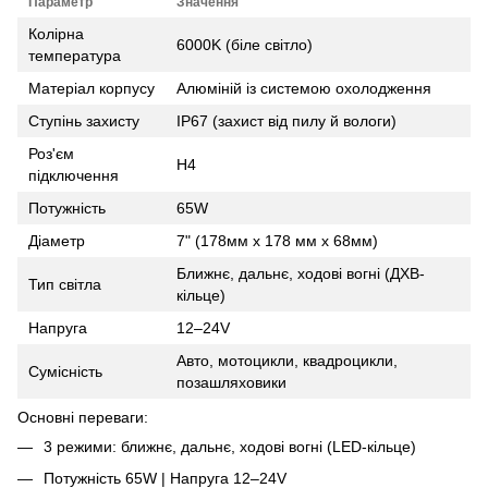
Параметр
Значення
Колірна
6000K (біле світло)
температура
Матеріал корпусу
Алюміній із системою охолодження
Ступінь захисту
IP67 (захист від пилу й вологи)
Роз'єм
H4
підключення
Потужність
65W
Діаметр
7" (178мм х 178 мм х 68мм)
Ближнє, дальнє, ходові вогні (ДХВ-
Тип світла
кільце)
Напруга
12–24V
Авто, мотоцикли, квадроцикли,
Сумісність
позашляховики
Основні переваги:
3 режими: ближнє, дальнє, ходові вогні (LED-кільце)
Потужність 65W | Напруга 12–24V