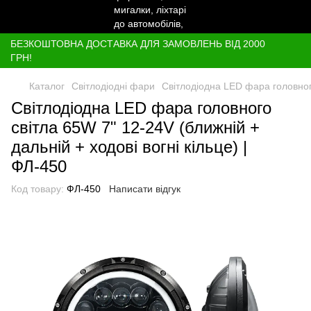
БЕЗКОШТОВНА ДОСТАВКА ДЛЯ ЗАМОВЛЕНЬ ВІД 2000
ГРН!
Каталог
Світлодіодні фари
Світлодіодна LED фара головного
Світлодіодна LED фара головного
світла 65W 7" 12-24V (ближній +
дальній + ходові вогні кільце) |
ФЛ-450
Код товару:
ФЛ-450
Написати відгук