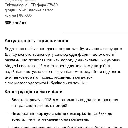
Код товару: ФЛ-006
Cвітлодіодна LED фара 27W 9
діодів 12-24V дальнє світло
кругла | ФЛ-006
305 грн/шт.
Актуальність і призначення
Додаткове освітлення давно перестало бути лише аксесуаром.
Для сучасного транспорту світлодіодні фари – це елемент
безпеки, що дозволяє бачити дорогу у найскладніших умовах.
Моделі висотою 112 мм створені для тих, кому потрібна
надійність, потужне світло і зручність монтажу. Вони підходять
для легкових авто, позашляховиків, вантажівок,
сільськогосподарської й будівельної техніки.
Конструкція та матеріали
Висота корпусу –
112 мм
, оптимальна для встановлення
на транспорт різних категорій.
Використано
корпус з міцних матеріалів
, стійких до
вологи, пилу та механічних навантажень.
Кріплення продумане так, щоб установка займала мінімум