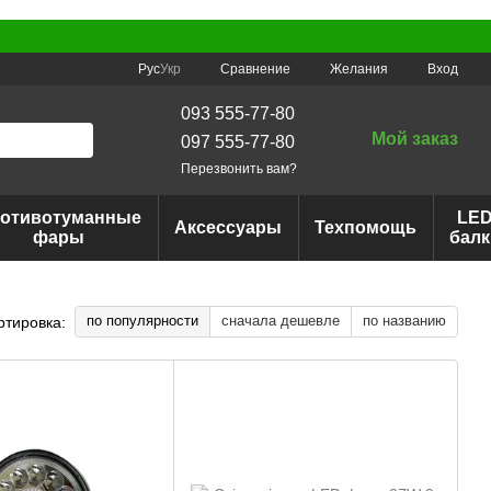
Сравнение
Рус
Укр
Желания
Вход
093 555-77-80
Мой заказ
097 555-77-80
Перезвонить вам?
отивотуманные
LE
Аксессуары
Техпомощь
фары
балк
по популярности
сначала дешевле
по названию
ртировка: