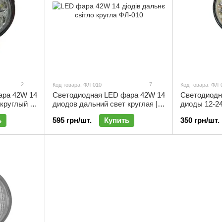
2
7
Код товара: ФЛ-010
Код товара: ФЛ-
ара 42W 14
Светодиодная LED фара 42W 14
Светодиодн
круглый |
диодов дальний свет круглая |
диоды 12-24
ФЛ-010
ФЛ-052
ь
595 грн/шт.
Купить
350 грн/шт.