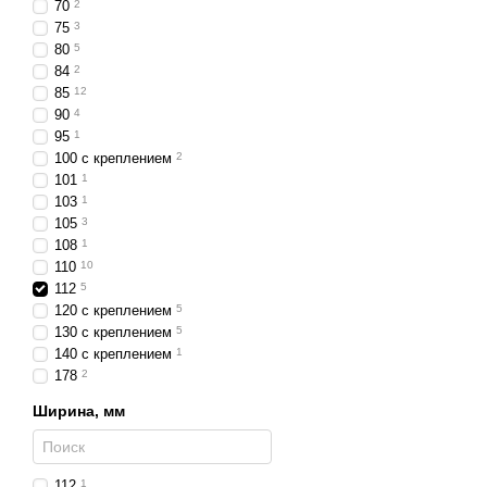
Автомобили
– усиле
70
2
75
3
Внедорожники
– уве
80
5
Грузовики
– качеств
84
2
85
12
Прицепы и лафеты
90
4
95
1
Сельхозтехника
– тр
100 с креплением
2
Строительная техни
101
1
103
1
Почему стоит выбра
105
3
Высота 112 мм – опт
108
1
110
10
Прочный корпус и уд
112
5
Универсальность прим
120 с креплением
5
130 с креплением
5
Простота установки и
140 с креплением
1
Яркое освещение, ко
178
2
Светодиодные фары высо
Ширина, мм
факторов и подходят для
112
1