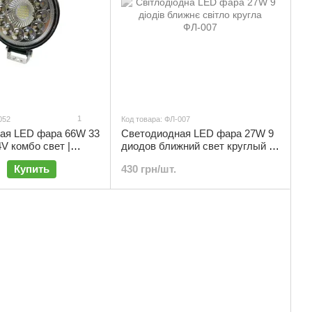
1
052
Код товара: ФЛ-007
ая LED фара 66W 33
Светодиодная LED фара 27W 9
V комбо свет |
диодов ближний свет круглый |
ФЛ-007
Купить
430 грн/шт.