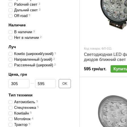
Рабочий свет
3
Дальний свет
3
Off-road
5
Наличие
В наличии
3
Нет в наличии
2
Луч
Код товара: ФЛ-011
Комбо (широкий/узкий)
1
Светодиодная LED ф
диодов ближний свет 
Направленный (узкий)
2
ФЛ-011
Рассеянный (широкий)
2
595 грн/шт.
Купит
Цена, грн
От Цена, грн
До Цена, грн
OK
Тип техники
Автомобиль
5
Спецтехника
5
Комбайн
5
Мотоблок
4
Трактор
5