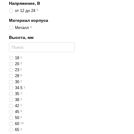
Напряжение, В
Удобное крепление дл
от 12 до 24
5
Герметичность гарант
Материал корпуса
Функциональность и
Металл
5
Светодиоды обеспечив
Высота, мм
Геометрия луча не ос
Подходят как для до
18
1
Дают широкий угол о
20
3
23
2
Практичность прим
28
6
Светодиодные фары высот
30
2
34.5
1
не требуют сложного
35
3
совместимы с разным
38
3
42
1
выдерживают интенси
45
8
подходят для эксплуат
50
4
60
10
Совместимость и п
65
3