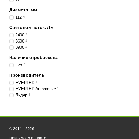
Диаметр, мм
112
4
Световой поток, Лм
2400
2
3600
1
3900
2
Наличие стробоскопа
Нет
5
Производитель
EVERLED
1
EVERLED Automotive
1
Лидер
3
© 2014—2026
Принимаем к оплате