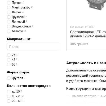
Прицеп
1
Минитрактор
2
Лафет
1
Грузовик
3
Легковой
4
Внедорожник
4
Код товара: ФЛ-006
Автобус
4
Светодиодная LED ф
диодов 12-24V дальн
Мощность, Вт
круглая | ФЛ-006
305 грн/шт.
27
2
42
2
Актуальность и наз
66
1
Дополнительное освещен
Форма фары
позволяющий уверенно в
круглая
5
и удобство монтажа. Они
Количество светодиодов
Конструкция и мате
до 10
2
Высота корпуса –
112
10 - 20
2
20 - 40
1
Прочный корпус, защ