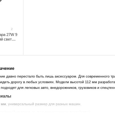
2
ара 27W 9
ий свет
начение
ие давно перестало быть лишь аксессуаром. Для современного тр
идеть дорогу в любых условиях. Модели высотой 112 мм разработ
 подходят для легковых авто, внедорожников, грузовиков и спецтех
риалы
 мм
, универсальный размер для разных машин.
ищённый от влаги, пыли и механических воздействий.