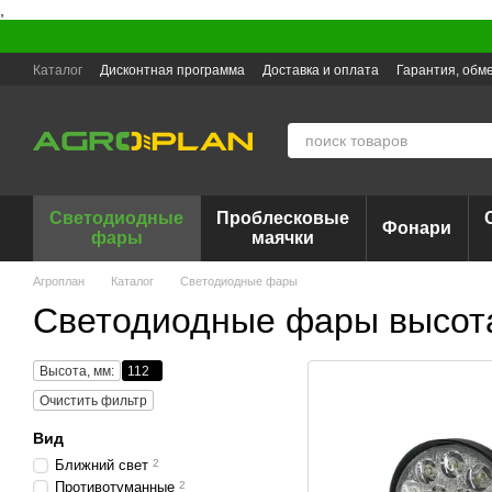
,
Перейти к основному контенту
Каталог
Дисконтная программа
Доставка и оплата
Гарантия, обме
Светодиодные
Проблесковые
Фонари
фары
маячки
Агроплан
Каталог
Светодиодные фары
Светодиодные фары высот
Высота, мм:
112
Очистить фильтр
Вид
Ближний свет
2
Противотуманные
2