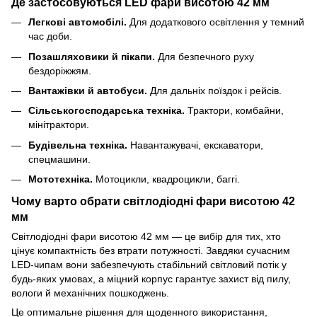
Де застосовуються LED фари висотою 42 мм
Легкові автомобілі.
Для додаткового освітлення у темний
час доби.
Позашляховики й пікапи.
Для безпечного руху
бездоріжжям.
Вантажівки й автобуси.
Для дальніх поїздок і рейсів.
Сільськогосподарська техніка.
Трактори, комбайни,
мінітрактори.
Будівельна техніка.
Навантажувачі, екскаватори,
спецмашини.
Мототехніка.
Мотоцикли, квадроцикли, баггі.
Чому варто обрати світлодіодні фари висотою 42
мм
Світлодіодні фари висотою 42 мм — це вибір для тих, хто
цінує компактність без втрати потужності. Завдяки сучасним
LED-чипам вони забезпечують стабільний світловий потік у
будь-яких умовах, а міцний корпус гарантує захист від пилу,
вологи й механічних пошкоджень.
Це оптимальне рішення для щоденного використання,