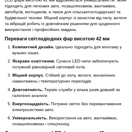
підходять для легкових авто, позашляховиків, вантажівок,
автобусів, мотоциклів, а також для сільськогосподарської та
будівельної техніки. Міцний корпус із захистом від пилу, вологи
та вібрацій робить їх довговічним рішенням для щоденного
використання і професійних завдань.
Переваги світлодіодних фар висотою 42 мм
Компактний дизайн.
Ідеально підходять для монтажу у
вузьких нішах.
Яскраве освітлення.
Сучасні LED-чипи забезпечують
потужний рівномірний світловий потік.
Міцний корпус.
Стійкий до пилу, вологи, механічних
навантажень і температурних перепадів.
Довговічність.
Термін служби у кілька разів довший за
галогенні аналоги.
Енергоощадність.
Потужне світло без перевантаження
електросистеми авто.
Універсальність.
Використання на авто, вантажівках,
позашляховиках і спецтехніці.