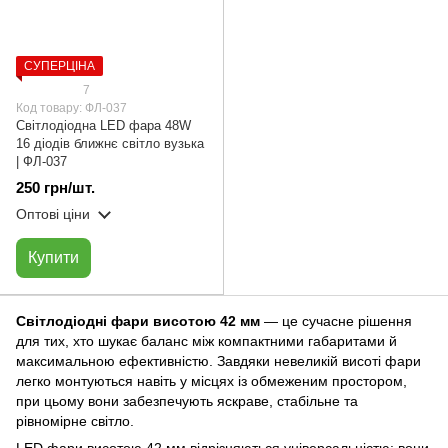
СУПЕРЦІНА
7
Код товару: ФЛ-037
Світлодіодна LED фара 48W
16 діодів ближнє світло вузька
| ФЛ-037
250 грн/шт.
Оптові ціни
Купити
Світлодіодні фари висотою 42 мм
— це сучасне рішення
для тих, хто шукає баланс між компактними габаритами й
максимальною ефективністю. Завдяки невеликій висоті фари
легко монтуються навіть у місцях із обмеженим простором,
при цьому вони забезпечують яскраве, стабільне та
рівномірне світло.
LED фари висотою 42 мм відрізняються універсальністю: вони