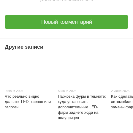
Новый комментарий
Другие записи
9 июня 2026
5 июня 2026
2 июня 2026
Что реально видно
Парковка фуры в темноте:
Как сделат
дальше: LED, ксенон или
куда установить
автомобиля
галоген
дополнительные LED-
замены фа
фары заднего хода на
полуприцеп