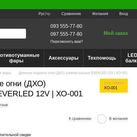
Сравнение
Рус
Укр
Желания
Вход
093 555-77-80
Мой заказ
097 555-77-80
Перезвонить вам?
отивотуманные
LE
Аксессуары
Техпомощь
фары
балк
е фары
Дневные ходовые огни (ДХО) универсальные EVERLED 12V | ХО-001
е огни (ДХО)
Код товара
ХО-001
EVERLED 12V | ХО-001
тзыв
К сравнению
В желания
пительной скидки