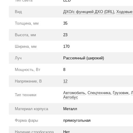
Тип света
LED
Вид
ДХО/с функцией ДХО (DRL)
,
Ходовые 
Толщина, мм
35
Высота, мм
23
Ширина, мм
170
Луч
Рассеянный (широкий)
Мощность, Вт
8
Напряжение, В
12
Автомобиль
,
Спецтехника
,
Грузовик
,
Л
Тип техники
Автобус
Материал корпуса
Металл
Форма фары
прямоугольная
Наличие стробоскопа
Нет