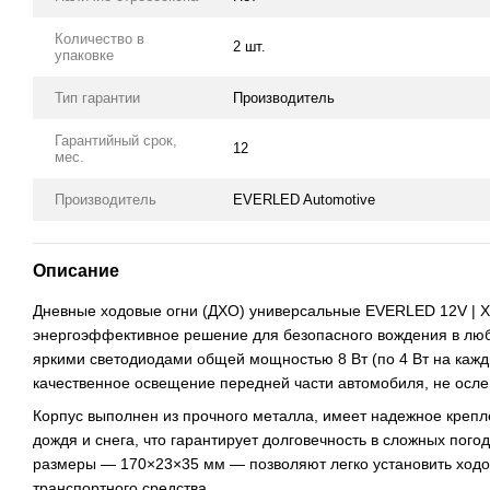
Количество в
2 шт.
упаковке
Тип гарантии
Производитель
Гарантийный срок,
12
мес.
Производитель
EVERLED Automotive
Описание
Дневные ходовые огни (ДХО) универсальные EVERLED 12V | 
энергоэффективное решение для безопасного вождения в люб
яркими светодиодами общей мощностью 8 Вт (по 4 Вт на кажд
качественное освещение передней части автомобиля, не осле
Корпус выполнен из прочного металла, имеет надежное креплен
дождя и снега, что гарантирует долговечность в сложных пого
размеры — 170×23×35 мм — позволяют легко установить ходо
транспортного средства.