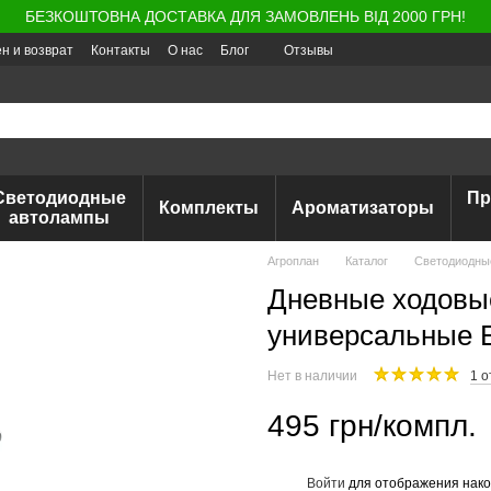
БЕЗКОШТОВНА ДОСТАВКА ДЛЯ ЗАМОВЛЕНЬ ВІД 2000 ГРН!
н и возврат
Контакты
О нас
Блог
Отзывы
Светодиодные
Пр
Комплекты
Ароматизаторы
автолампы
Агроплан
Каталог
Светодиодны
Дневные ходовы
универсальные 
Нет в наличии
1 о
495 грн/компл.
Войти
для отображения нако
%