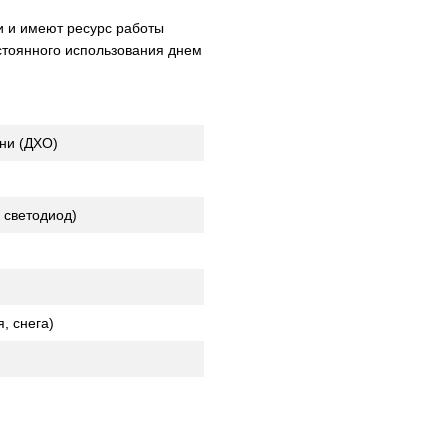
 и имеют ресурс работы
стоянного использования днем
ни (ДХО)
й светодиод)
я, снега)