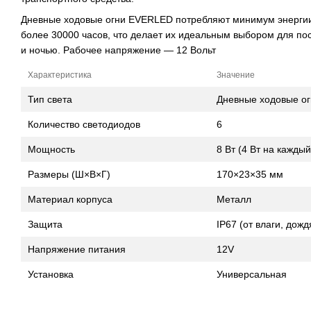
Дневные ходовые огни EVERLED потребляют минимум энергии
более 30000 часов, что делает их идеальным выбором для по
и ночью. Рабочее напряжение — 12 Вольт
Характеристика
Значение
Тип света
Дневные ходовые ог
Количество светодиодов
6
Мощность
8 Вт (4 Вт на кажды
Размеры (Ш×В×Г)
170×23×35 мм
Материал корпуса
Металл
Защита
IP67 (от влаги, дожд
Напряжение питания
12V
Установка
Универсальная