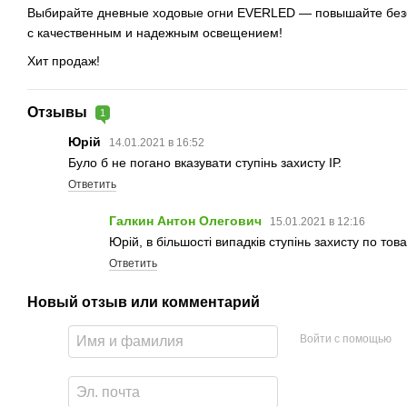
Выбирайте дневные ходовые огни EVERLED — повышайте без
с качественным и надежным освещением!
Хит продаж!
Отзывы
1
Юрій
14.01.2021 в 16:52
Було б не погано вказувати ступінь захисту ІР.
Ответить
Галкин Антон Олегович
15.01.2021 в 12:16
Юрій, в більшості випадків ступінь захисту по тов
Ответить
Новый отзыв или комментарий
Войти с помощью