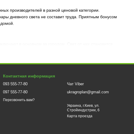
ных производителей в разной ценовой категории.
ары дневного света не составит труда. Приятным бонусом
 домой.
ключают в основном за городом. Свет от них становится
свет будет менее заметен днем, если сравнивать со штатными
довые огни отсутствуют.
езопасность на дороге днем, к тому же это отличный тюнинг
поможет избежать штрафов и ДТП. К основным критериям выбора
Контактная информация
093 555-77-80
Чат Viber
097 555-77-80
ukragroplan@gmail.com
Перезвонить вам?
Украина, г.Киев, ул.
Стройиндустрии, 6
Карта проезда
и. Обычно светодиодные дхо фары включают несколько блоков
одели) и штатные (под конкретную марку авто).