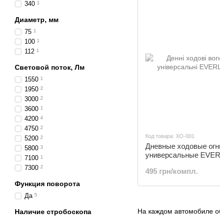
340
1
Диаметр, мм
75
1
100
1
112
1
Световой поток, Лм
1550
1
1950
2
3000
2
3600
1
4200
4
4750
2
Код товара: ХО-001
5200
2
Дневные ходовые огн
5800
3
универсальные EVER
7100
1
ХО-001
7300
2
495 грн/компл.
Функция поворота
Да
5
На каждом автомобиле о
Наличие стробоскопа