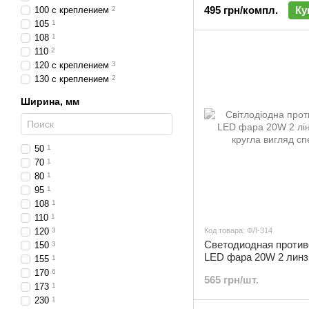
495 грн/компл.
Ку
100 с креплением
2
поворота | ХО-007
105
1
108
1
110
2
120 с креплением
3
130 с креплением
2
Ширина, мм
50
1
70
1
80
1
95
1
108
1
110
1
120
3
Код товара: ФЛ-314
Светодиодная против
150
3
LED фара 20W 2 лин
155
1
круглая | ФЛ-314
170
6
565 грн/шт.
173
1
230
1