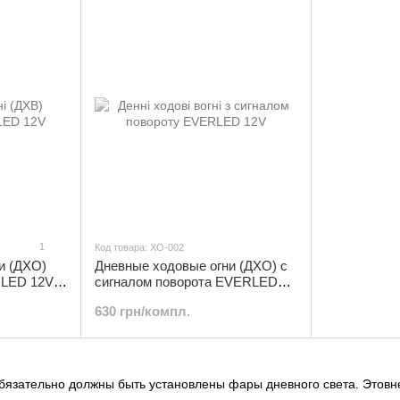
1
Код товара: ХО-002
и (ДХО)
Дневные ходовые огни (ДХО) с
LED 12V |
сигналом поворота EVERLED
12V | ХО-002
630 грн/компл.
бязательно должны быть установлены фары дневного света. Этовн