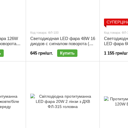
СУПЕРЦІН
Код товара: ФЛ-100
Код товара: ФЛ-
ара 126W
Светодиодная LED фара 48W 16
Светодиодн
поворота
диодов с сигналом поворота (12-
LED фара 6
24V) | ФЛ-100
ФЛ-320
ь
645 грн/шт.
Купить
1 155 грн/шт