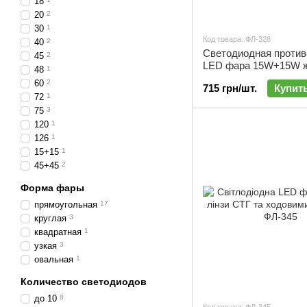
18
20
2
30
1
Код товара: ФЛ-328
40
2
Светодиодная против
45
2
LED фара 15W+15W 
48
1
белый свет | ФЛ-328
60
2
715 грн/шт.
Купит
72
1
75
3
120
1
126
1
15+15
1
45+45
2
Форма фары
прямоугольная
17
круглая
3
квадратная
1
узкая
3
овальная
1
Количество светодиодов
до 10
8