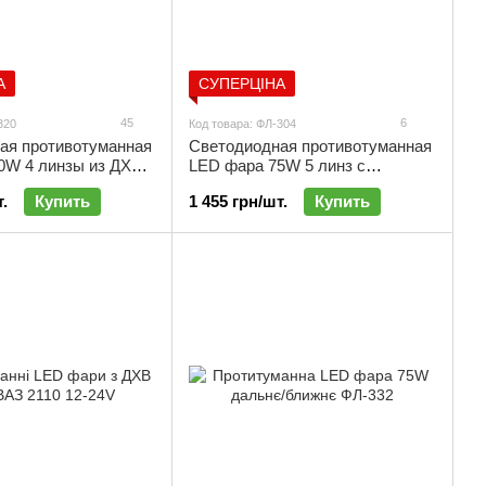
А
СУПЕРЦІНА
45
6
320
Код товара: ФЛ-304
ая противотуманная
Светодиодная противотуманная
0W 4 линзы из ДХО |
LED фара 75W 5 линз с
поворотом и ДХВ | ФЛ-304
.
Купить
1 455 грн/шт.
Купить