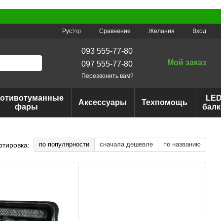
Сравнение
Рус
Укр
Желания
Вход
093 555-77-80
Мой заказ
097 555-77-80
Перезвонить вам?
отивотуманные
LE
Аксессуары
Техпомощь
фары
балк
по популярности
сначала дешевле
по названию
ртировка: