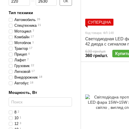
OK
Тип техники
Автомобиль
26
СУПЕРЦІНА
Спецтехника
21
Мотоцикл
7
Код товара: ФЛ-148
Комбайн
17
Светодиодная LED ф
Мотоблок
1
42 диода с сигналом 
Трактор
17
(12-24 вольт) | ФЛ-148
630 грн/шт.
Купит
Прицеп
6
360 грн/шт.
Лафет
7
Грузовик
22
Легковой
17
Внедорожник
18
Автобус
18
Мощность, Вт
8
2
10
1
12
3
1