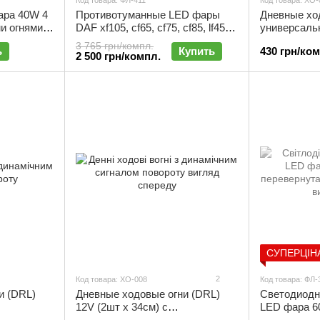
Код товара: ФЛ-411
Код товара: ХО-
ара 40W 4
Противотуманные LED фары
Дневные хо
 огнями |
DAF xf105, cf65, cf75, cf85, lf45,
универсальн
lf55 (100мм) с ДХО (2шт) |
3 765 грн/компл.
ь
Купить
430 грн/ко
ФЛ-411
2 500 грн/компл.
СУПЕРЦІН
2
Код товара: ХО-008
Код товара: ФЛ-
и (DRL)
Дневные ходовые огни (DRL)
Светодиодн
12V (2шт х 34см) с
LED фара 6
ом
динамическим сигналом
перевернута