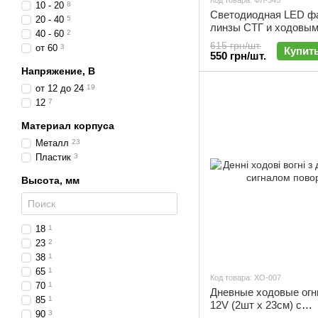
Код товара: ФЛ-345
10 - 20
8
Светодиодная LED ф
20 - 40
5
линзы СТГ и ходовыми
40 - 60
2
ФЛ-345
615 грн/шт.
от 60
3
Купит
550 грн/шт.
Напряжение, В
от 12 до 24
19
12
7
Материал корпуса
Металл
23
Пластик
3
Высота, мм
18
1
23
2
38
1
65
1
Код товара: ХО-007
70
1
Дневные ходовые огн
85
1
12V (2шт х 23см) с
90
3
динамическим сигнал