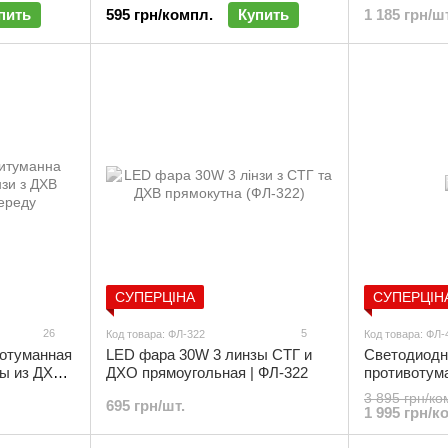
пить
595 грн/компл.
Купить
1 185 грн/шт
поворота | ХО-008
ФЛ-302
СУПЕРЦІНА
СУПЕРЦІН
26
5
Код товара: ФЛ-322
Код товара: ФЛ-
отуманная
LED фара 30W 3 линзы СТГ и
Светодиод
зы из ДХО
ДХО прямоугольная | ФЛ-322
противотум
Chevrolet La
3 895 грн/ко
695 грн/шт.
(комплект 2
1 995 грн/к