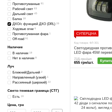
Противотуманные
81
Рабочий свет
63
Дальний свет
45
Балка
18
ДХО/с функцией ДХО (DRL)
26
Ходовые огни
6
СУПЕРЦІНА
Противотуманная фара
1
Off-road
91
Код товара: ФЛ-301
Наличие
Светодиодная против
LED фара 45W перевё
В наличии
18
линзами | Под бампер
Нет в наличии
8
715 грн/шт.
Купит
655 грн/шт.
Луч
Ближний/Дальний
2
Направленный (узкий)
1
Рассеянный (широкий)
22
Свето-теневая граница (СТГ)
Есть
16
Цена, грн
От Цена, грн
До Цена, грн