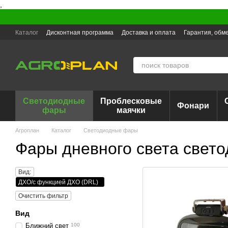
,
Перейти к основному контенту
Каталог
Дисконтная программа
Доставка и оплата
Гарантия, обме
Светодиодные
Проблесковые
Фонари
фары
маячки
Агроплан
Каталог
Светодиодные фары
Фары дневного света свет
Вид:
ДХО/с функцией ДХО (DRL)
Очистить фильтр
Вид
Ближний свет
100