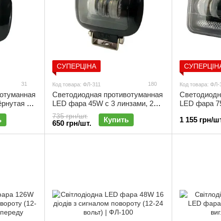
СУПЕРЦІНА
СУПЕРЦІН
31
180
Код товара: ФЛ-311
Код товара: ФЛ-
отуманная
Светодиодная противотуманная
Светодиодн
рнутая с 3
LED фара 45W с 3 линзами, 2
LED фара 7
 | ФЛ-301
режима, прямоугольная | ФЛ-311
света с ДХО
735 грн/шт.
ь
Купить
1 155 грн/шт
прямоуголь
650 грн/шт.