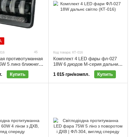
А
45
316
Код товара: КТ-016
ая противотуманная
Комплект 4 LED фары фл-027
5W 5 линз ближнего
18W 6 диодов M-серия дальний
 | ФЛ-316 |
свет | КТ-016
.
Купить
1 015 грн/компл.
Купить
ная