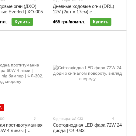
005
Код товара: ХО-006
довые огни (ДХО)
Дневные ходовые огни (DRL)
ые Everled | ХО-005
12V (2шт х 17см) с
динамическим сигналом
мпл.
Купить
465 грн/компл.
Купить
поворота | ХО-006
А
3
4
302
Код товара: ФЛ-033
ая противотуманная
Светодиодная LED фара 72W 24
0W 4 линзы |
диода | ФЛ-033
я под бампер |