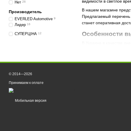
видимости в светлое вре
Нет
26
В нашем магазине предст
Производитель
Предлагаемый перечень 
EVERLED Automotive
9
станет оперативная дос
Лидер
16
Особенности в
СУПЕРЦІНА
12
В Украине в качестве дн
более заметным, но глав
ходовыми огнями, но в П
Не рекомендуем экономит
для вашего авто, тракто
© 2014—2026
можно отнести:
Принимаем к оплате
количество светодио
ударопрочность корпу
Мобильная версия
способ монтажа дневн
форма и габариты из
Сейчас на рынке можно в
с диодами. Также все фа