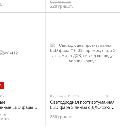
525 грн/шт.
.
220 грн/шт.
А
9
412
Код товара: ФЛ-318
ные
Светодиодная противотуманная
анные LED фары
LED фара 3 линзы с ДХО 12-24V
cetti хэтчбек 12V
прямоугольная | ФЛ-318
мпл.
860 грн/шт.
шт) | ФЛ-412
омпл.