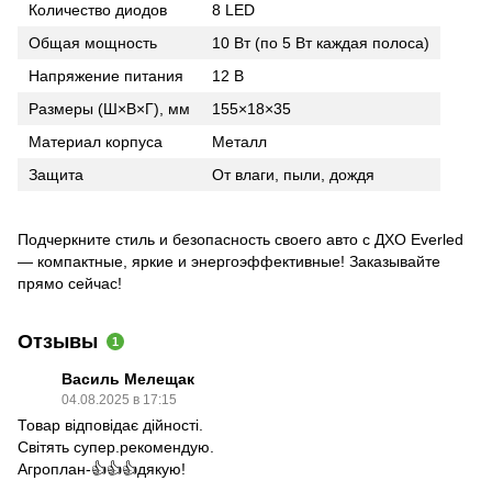
Количество диодов
8 LED
Общая мощность
10 Вт (по 5 Вт каждая полоса)
Напряжение питания
12 В
Размеры (Ш×В×Г), мм
155×18×35
Материал корпуса
Металл
Защита
От влаги, пыли, дождя
Подчеркните стиль и безопасность своего авто с ДХО Everled
— компактные, яркие и энергоэффективные! Заказывайте
прямо сейчас!
Отзывы
1
Василь Мелещак
04.08.2025 в 17:15
Товар відповідає дійності.
Світять супер.рекомендую.
Агроплан-👍👍👍дякую!