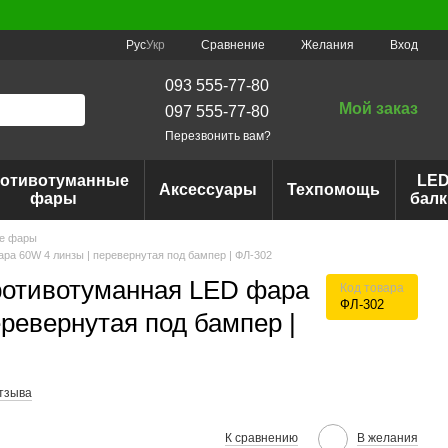
Сравнение
Рус
Укр
Желания
Вход
093 555-77-80
Мой заказ
097 555-77-80
Перезвонить вам?
отивотуманные
LE
Аксессуары
Техпомощь
фары
балк
е фары
а 60W 4 линзы | перевернутая под бампер | ФЛ-302
ротивотуманная LED фара
Код товара
ФЛ-302
еревернутая под бампер |
отзыва
К сравнению
В желания