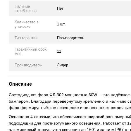
Наличие
Нет
стробоскопа
Количество в
1 шт.
упаковке
Тип гарантии
Производитель
Гарантийный срок,
12
мес.
Производитель
Лидер
Описание
Светодиодная фара ФЛ-302 мощностью 60W — это надёжное 
бампером. Благодаря перевёрнутому креплению и наличию св
фара формирует чёткое освещение и не ослепляет встречные
Оснащена 4 линзами, что обеспечивает широкий равномерный
подходящий для противотуманного освещения. Работает от 1
алюминиевый корпус, угол свечения до 160° и защиту IP67 от 