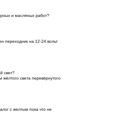
урных и масляных работ?
ен переходник на 12-24 вольт
й свет?
м жёлтого света перевёрнутого
алог с желтым пока что не