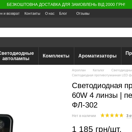
БЕЗКОШТОВНА ДОСТАВКА ДЛЯ ЗАМОВЛЕНЬ ВІД 2000 ГРН!
н и возврат
Контакты
О нас
Блог
Отзывы
Светодиодные
Пр
Комплекты
Ароматизаторы
автолампы
Агроплан
Каталог
Светодиодны
Светодиодная противотуманная LED фар
Светодиодная п
60W 4 линзы | п
ФЛ-302
Нет в наличии
3 
1 185 грн/шт.