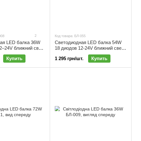
2
008
Код товара: БЛ-055
ая LED балка 36W
Светодиодная LED балка 54W
12–24V ближний свет
18 диодов 12-24V ближний свет |
БЛ-055
Купить
1 295 грн/шт.
Купить