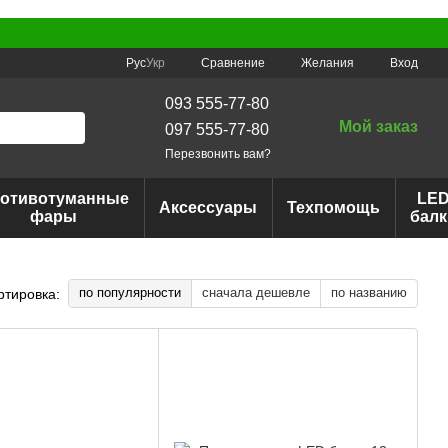
Сравнение
Рус
Укр
Желания
Вход
093 555-77-80
Мой заказ
097 555-77-80
Перезвонить вам?
отивотуманные
LE
Аксессуары
Техпомощь
фары
балк
по популярности
сначала дешевле
по названию
ртировка: