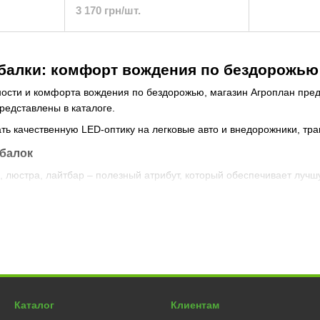
3 170 грн/шт.
балки: комфорт вождения по бездорожью
сти и комфорта вождения по бездорожью, магазин Агроплан предл
редставлены в каталоге.
ть качественную LED-оптику на легковые авто и внедорожники, тра
балок
 люстра, лайтбар – полезный атрибут, который обеспечивает лучш
овой поток;
 при минимальном энергопотреблении;
 не менее 30000 часов интенсивной эксплуатации;
- и влагозащиты, герметичность;
Каталог
Клиентам
ции, ударопрочность.