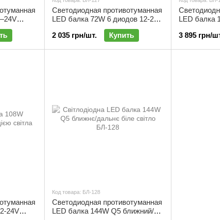
Код товара: БЛ-127
Код товара: БЛ-
отуманная
Светодиодная противотуманная
Светодиодн
2–24V
LED балка 72W 6 диодов 12-24V
LED балка 
ый свет |
ближний /дальний желтый /
дальний бел
ть
2 035 грн/шт.
Купить
3 895 грн/шт
белый свет | БЛ-127
Код товара: БЛ-128
отуманная
Светодиодная противотуманная
2-24V
LED балка 144W Q5 ближний/
лтый/белый
дальний белый свет | БЛ-128