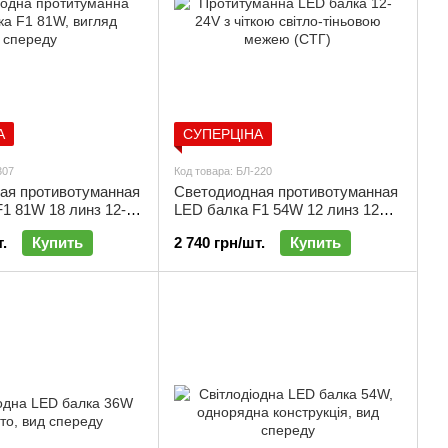
А
СУПЕРЦІНА
307
Код товара: БЛ-220
ая противотуманная
Светодиодная противотуманная
1 81W 18 линз 12-
LED балка F1 54W 12 линз 12–
 свет | БЛ-307
24V ближний свет | БЛ-220
.
Купить
2 740 грн/шт.
Купить