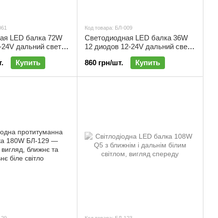
061
Код товара: БЛ-009
ая LED балка 72W
Светодиодная LED балка 36W
-24V дальний свет |
12 диодов 12-24V дальний свет |
БЛ-009
.
Купить
860 грн/шт.
Купить