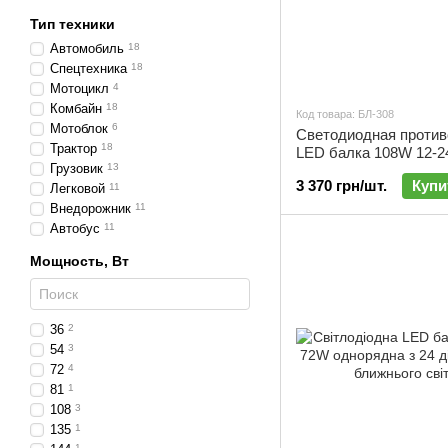
Тип техники
Автомобиль
18
Спецтехника
18
Мотоцикл
4
Комбайн
18
Код товара: БЛ-308
Мотоблок
6
Светодиодная против
Трактор
18
LED балка 108W 12-2
Грузовик
13
линзы | БЛ-308
3 370 грн/шт.
Купи
Легковой
11
Внедорожник
11
Автобус
11
Мощность, Вт
36
2
54
3
72
4
81
1
108
3
135
1
1