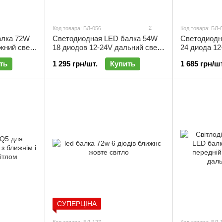
2
Код товара: БЛ-056
Код товара: БЛ-
алка 72W
Светодиодная LED балка 54W
Светодиодн
жний свет |
18 диодов 12-24V дальний свет |
24 диода 12
БЛ-056
БЛ-061
ть
1 295 грн/шт.
Купить
1 685 грн/шт
СУПЕРЦІНА