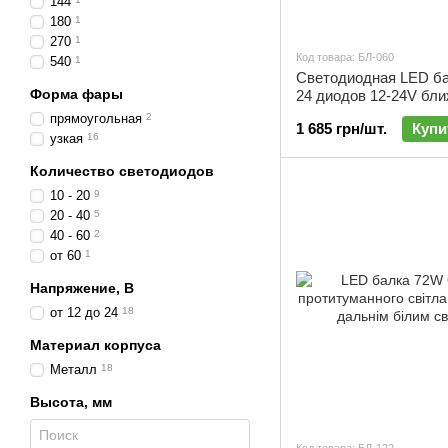
144
180
1
270
1
Код товара: БЛ-060
540
1
Светодиодная LED б
Форма фары
24 диодов 12-24V бли
БЛ-060
прямоугольная
2
1 685 грн/шт.
Купи
узкая
16
Количество светодиодов
10 - 20
9
20 - 40
5
40 - 60
2
от 60
1
Напряжение, В
от 12 до 24
18
Материал корпуса
Металл
18
Высота, мм