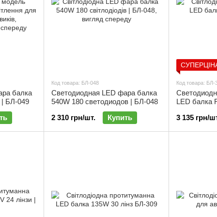
СУПЕРЦІН
Код товара: БЛ-048
Код товара: БЛ-
ара балка
Светодиодная LED фара балка
Светодиодн
| БЛ-049
540W 180 светодиодов | БЛ-048
LED балка F
24V ближний
ть
2 310 грн/шт.
Купить
3 135 грн/шт