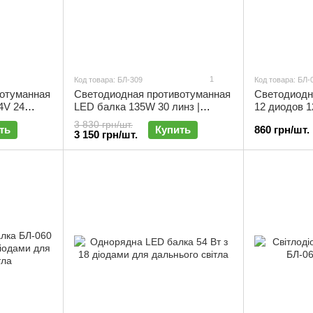
1
Код товара: БЛ-309
Код товара: БЛ-
отуманная
Светодиодная противотуманная
Светодиодн
4V 24
LED балка 135W 30 линз |
12 диодов 
БЛ-309
| БЛ-008
3 830 грн/шт.
ть
Купить
860 грн/шт.
3 150 грн/шт.