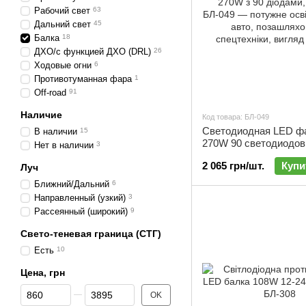
Рабочий свет
63
Дальний свет
45
Балка
18
ДХО/с функцией ДХО (DRL)
26
Ходовые огни
6
Противотуманная фара
1
Off-road
91
Наличие
Код товара: БЛ-049
Светодиодная LED ф
В наличии
15
270W 90 светодиодов 
Нет в наличии
3
2 065 грн/шт.
Купи
Луч
Ближний/Дальний
6
Направленный (узкий)
3
Рассеянный (широкий)
9
Свето-теневая граница (СТГ)
Есть
10
Цена, грн
От Цена, грн
До Цена, грн
OK