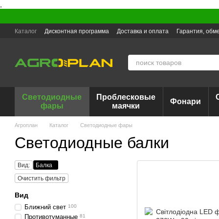
,
Перейти к основному контенту
Каталог
Дисконтная программа
Доставка и оплата
Гарантия, обме
Светодиодные
Проблесковые
Фонари
фары
маячки
Агроплан
Каталог
Светодиодные фары
Светодиодные балки
Вид:
Балка
Очистить фильтр
Вид
Ближний свет
100
Противотуманные
81