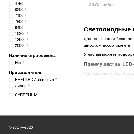
4750
2
2 175 грн/шт.
свет | БЛ-124
6200
4
7100
1
7600
1
9400
5
Светодиодные 
10200
1
Для повышения безопасно
12800
1
широком ассортименте п
20000
1
У нас вы можете подобра
Наличие стробоскопа
Нет
18
Преимущества LED-
Производитель
Светодиодная LED балка,
EVERLED Automotive
2
Преимущества:
Лидер
16
Яркий и мощный свет
СУПЕРЦІНА
4
Высокая светоотдача
Длительный ресурс –
Высокий уровень пыле
© 2014—2026
Устойчивость к вибра