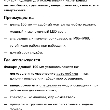
Фонари подходят для использования
на легковых
автомобилях, грузовиках, внедорожниках, сельхоз- и
спецтехнике
.
Преимущества
длина 100 мм — удобный монтаж на любую технику;
мощный и экономичный LED-свет;
влагозащита и пыленепроницаемость IP65–IP68;
устойчивая работа при вибрациях;
долгий срок службы.
Где используются
Фонари длиной 100 мм
устанавливаются на:
легковые и коммерческие
автомобили
— как
дополнительное или габаритное освещение;
внедорожники и
спецтехнику
— для освещения при
работе или движении ночью;
тракторы
,
комбайны
, опрыскиватели
;
прицепы
и
грузовики
— как сигнальные и задние
фонари.