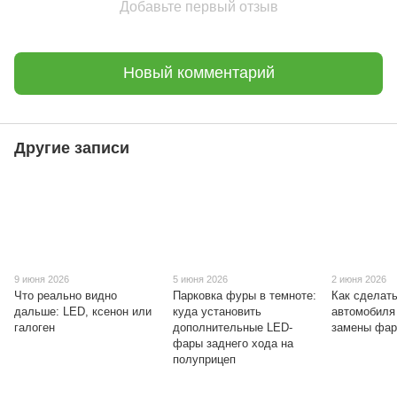
Добавьте первый отзыв
Новый комментарий
Другие записи
9 июня 2026
5 июня 2026
2 июня 2026
Что реально видно
Парковка фуры в темноте:
Как сделат
дальше: LED, ксенон или
куда установить
автомобиля
галоген
дополнительные LED-
замены фа
фары заднего хода на
полуприцеп