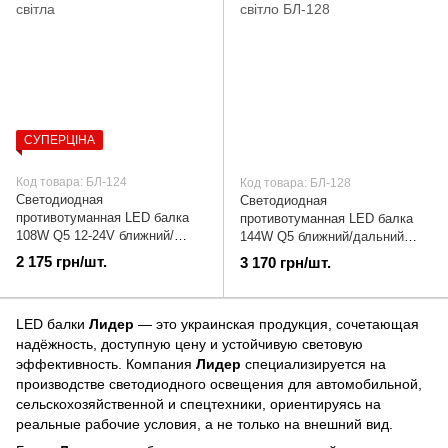
СУПЕРЦІНА
Код товара: БЛ-124
Код товара: БЛ-128
Светодиодная
Светодиодная
противотуманная LED балка
противотуманная LED балка
108W Q5 12-24V ближний/
144W Q5 ближний/дальний
дальний жёлтый/белый свет |
белый свет | БЛ-128
2 175 грн/шт.
3 170 грн/шт.
БЛ-124
LED балки
Лидер
— это украинская продукция, сочетающая
надёжность, доступную цену и устойчивую световую
эффективность. Компания
Лидер
специализируется на
производстве светодиодного освещения для автомобильной,
сельскохозяйственной и спецтехники, ориентируясь на
реальные рабочие условия, а не только на внешний вид.