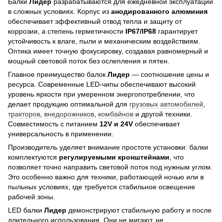
Балки
Лидер
разрабатываются для ежедневной эксплуатации
в сложных условиях. Корпус из
анодированного алюминия
обеспечивает эффективный отвод тепла и защиту от
коррозии, а степень герметичности
IP67/IP68
гарантирует
устойчивость к влаге, пыли и механическим воздействиям.
Оптика имеет точную фокусировку, создавая равномерный и
мощный световой поток без ослепления и пятен.
Главное преимущество балок
Лидер
— соотношение цены и
ресурса. Современные LED-чипы обеспечивают высокий
уровень яркости при умеренном энергопотреблении, что
делает продукцию оптимальной для
грузовых автомобилей
,
тракторов
,
внедорожников
,
комбайнов
и другой техники.
Совместимость с питанием
12V и 24V
обеспечивает
универсальность в применении.
Производитель уделяет внимание простоте установки: балки
комплектуются
регулируемыми кронштейнами
, что
позволяет точно направить световой поток под нужным углом.
Это особенно важно для техники, работающей ночью или в
пыльных условиях, где требуется стабильное освещение
рабочей зоны.
LED балки
Лидер
демонстрируют стабильную работу и после
длительного использования. Они не мигают, не