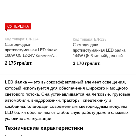
СУПЕРЦІНА
Код товара: БЛ-124
Код товара: БЛ-128
Светодиодная
Светодиодная
противотуманная LED балка
противотуманная LED балка
108W Q5 12-24V ближний/
144W Q5 ближний/дальний
дальний жёлтый/белый свет |
белый свет | БЛ-128
2 175 грн/шт.
3 170 грн/шт.
БЛ-124
LED балка
— это высокоэффективный элемент освещения,
который используется для обеспечения широкого и мощного
светового потока. Она устанавливается на легковые, грузовые
автомобили, внедорожники, тракторы, спецтехнику и
комбайны. Благодаря современным светодиодным модулям
LED балки обеспечивают стабильную работу даже в сложных
условиях эксплуатации.
Технические характеристики