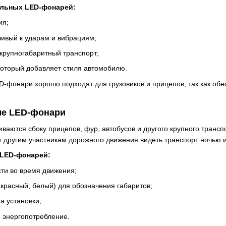
льных LED-фонарей:
ия;
чивый к ударам и вибрациям;
крупногабаритный транспорт;
который добавляет стиля автомобилю.
-фонари хорошо подходят для грузовиков и прицепов, так как об
ые LED-фонари
ваются сбоку прицепов, фур, автобусов и другого крупного тран
т другим участникам дорожного движения видеть транспорт ночью и
LED-фонарей:
ти во время движения;
 красный, белый) для обозначения габаритов;
а установки;
е энергопотребление.