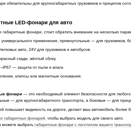
и обязательны для крупногабаритных грузовиков и прицепов сог
итные LED-фонари для авто
 габаритные фонари, стоит обратить внимание на несколько пара
 универсального применения, прямоугольные — для грузовиков, бо
егковых авто, 24V для грузовиков и автобусов.
расный сзади, жёлтый сбоку.
–IP67 — защита от пыли и влаги.
пление, клипсы или магнитные основания.
ые фонари
— это необходимый элемент безопасности для любого 
ьные — для крупногабаритного транспорта, а боковые — для прице
 повышает видимость на дороге, делает ваш автомобиль более б
ог габаритных фонарей
, чтобы выбрать модель для своего авто.
ы можете выбрать
габаритные фонари с логотипом вашего транспо