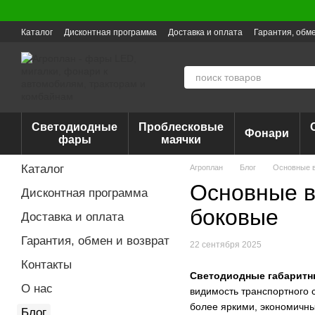
Перейти к основному контенту
Каталог
Дисконтная программа
Доставка и оплата
Гарантия, обме
Светодиодные
Проблесковые
Фонари
фары
маячки
Каталог
Агроплан
Блог
Основные в
Основные в
Дисконтная программа
боковые
Доставка и оплата
Гарантия, обмен и возврат
22 сентября 2025
Контакты
Светодиодные габаритн
О нас
видимость транспортного 
более яркими, экономичн
Блог