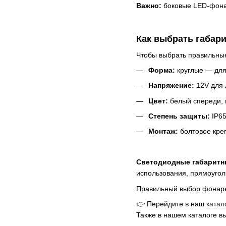
Важно:
боковые LED-фонар
Как выбрать габар
Чтобы выбрать правильные
Форма:
круглые — для
Напряжение:
12V для л
Цвет:
белый спереди, к
Степень защиты:
IP65
Монтаж:
болтовое кре
Светодиодные габаритн
использования, прямоугол
Правильный выбор фонарей
👉 Перейдите в наш
катал
Также в нашем каталоге в