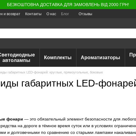
БЕЗКОШТОВНА ДОСТАВКА ДЛЯ ЗАМОВЛЕНЬ ВІД 2000 ГРН!
н и возврат
Контакты
О нас
Блог
Отзывы
Светодиодные
Пр
Комплекты
Ароматизаторы
автолампы
иды габаритных LED-фонарей: круглые, прямоугольные, боковые
иды габаритных LED-фонарей:
ые фонари
— это обязательный элемент безопасности для любого
средства на дороге в тёмное время суток или в условиях огранич
ыми и долговечными по сравнению со старыми лампами накаливан