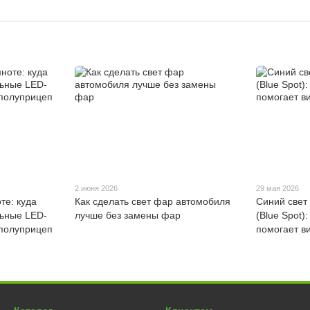
2 июня 2026
29 мая 2026
те: куда
Как сделать свет фар автомобиля
Синий свет
льные LED-
лучше без замены фар
(Blue Spot)
 полуприцеп
помогает в