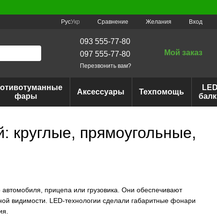
Сравнение
Рус
Укр
Желания
Вход
093 555-77-80
Мой заказ
097 555-77-80
Перезвонить вам?
отивотуманные
LE
Аксессуары
Техпомощь
фары
балк
 круглые, прямоугольные,
 автомобиля, прицепа или грузовика. Они обеспечивают
енной видимости. LED-технологии сделали габаритные фонари
ия.