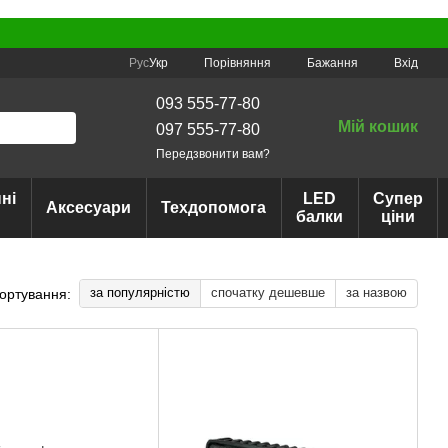
Порівняння
Рус
Укр
Бажання
Вхід
093 555-77-80
Мій кошик
097 555-77-80
Передзвонити вам?
ні
LED
Супер
Аксесуари
Техдопомога
балки
ціни
за популярністю
спочатку дешевше
за назвою
ортування: