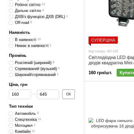
Робочє світло
10
Дальнє світло
4
ДХВ/з функцією ДХВ (DRL)
1
Off-road
8
Наявність
В наявності
10
СУПЕРЦІНА
Немає в наявності
1
Код товару: ФЛ-105
Промінь
Світлодіодна LED фа
діодів квадратна Mini 
Розсіяний (широкий)
8
см) | ФЛ-105
Спрямований (вузький)
2
160 грн/шт.
Купит
Широкий/спрямований
1
Ціна, грн
Від Ціна, грн
До Ціна, грн
ОК
Тип техніки
Автомобіль
9
Спецтехніка
11
Мотоцикл
1
Комбайн
11