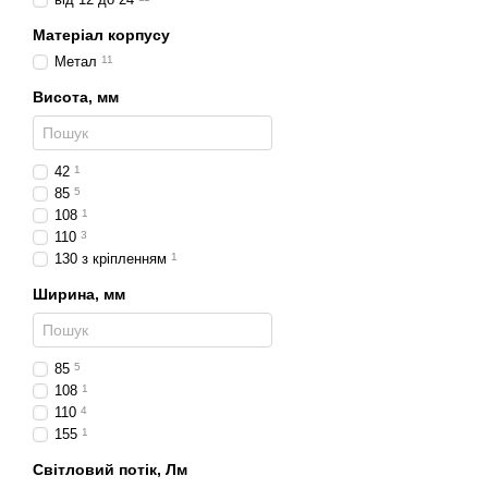
Причепи та лафети
–
Матеріал корпусу
Світлодіодні фари 48W –
Метал
11
міцність і довговічність у
Висота, мм
42
1
85
5
108
1
110
3
130 з кріпленням
1
Ширина, мм
85
5
108
1
110
4
155
1
Світловий потік, Лм