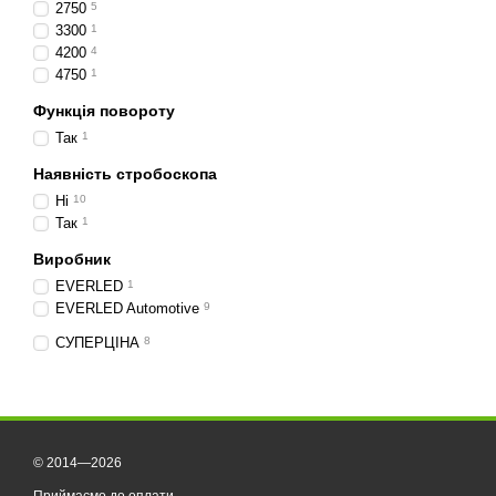
2750
5
3300
1
4200
4
4750
1
Функція повороту
Так
1
Наявність стробоскопа
Ні
10
Так
1
Виробник
EVERLED
1
EVERLED Automotive
9
СУПЕРЦІНА
8
© 2014—2026