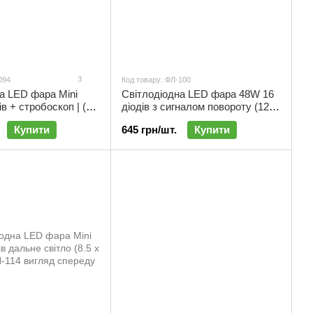
3
094
Код товару: ФЛ-100
а LED фара Мini
Світлодіодна LED фара 48W 16
в + стробоскоп | (8.5
діодів з сигналом повороту (12-
ФЛ-094
24V) | ФЛ-100
Купити
645 грн/шт.
Купити