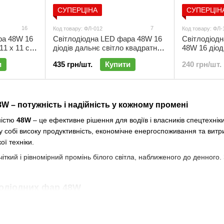
СУПЕРЦІНА
СУПЕРЦІН
16
7
Код товару: ФЛ-012
Код товару: ФЛ-
ра 48W 16
Cвітлодіодна LED фара 48W 16
Світлодіодн
11 х 11 см)
діодів дальнє світло квадратна |
48W 16 діоді
ФЛ-012
х 8.5 см) | 
и
435 грн/шт.
Купити
240 грн/шт.
W – потужність і надійність у кожному промені
ністю
48W
– це ефективне рішення для водіїв і власників спецтехніки
 собі високу продуктивність, економічне енергоспоживання та витр
ої техніки.
чіткий і рівномірний промінь білого світла, наближеного до денного
лодіодних фар 48W
 інтенсивний світловий потік для впевненого руху.
зменшує навантаження на очі.