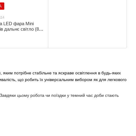
А
114
а LED фара Мini
в дальнє світло (8.5
ФЛ-114
, яким потрібне стабільне та яскраве освітлення в будь-яких
ивалість, що робить їх універсальним вибором як для легкового
. Завдяки цьому робота чи поїздки у темний час доби стають