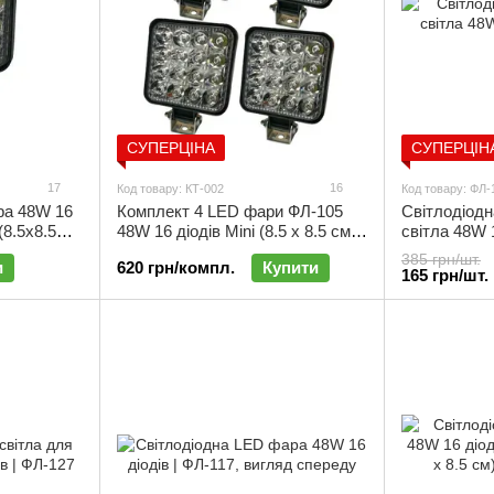
СУПЕРЦІНА
СУПЕРЦІН
17
16
Код товару: КТ-002
Код товару: ФЛ-
ра 48W 16
Комплект 4 LED фари ФЛ-105
Світлодіодн
(8.5х8.5
48W 16 діодів Мini (8.5 х 8.5 см) |
світла 48W 
КТ-002
обприскувачі
385 грн/шт.
и
620 грн/компл.
Купити
EVERLED Ф
165 грн/шт.