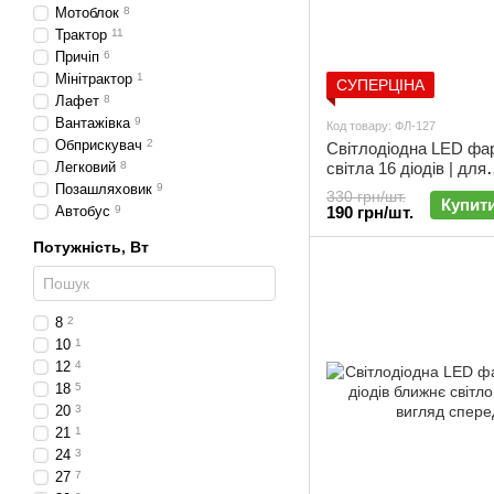
Мотоблок
8
Трактор
11
Причіп
6
Мінітрактор
1
СУПЕРЦІНА
Лафет
8
Вантажівка
9
Код товару: ФЛ-127
Обприскувач
2
Світлодіодна LED фа
Легковий
8
світла 16 діодів | для
обприскувачів (11х11 
Позашляховик
9
330 грн/шт.
Купит
ФЛ-127
Автобус
9
190 грн/шт.
Потужність, Вт
8
2
10
1
12
4
18
5
20
3
21
1
24
3
27
7