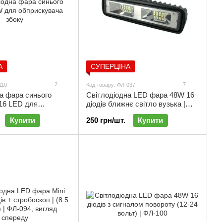
А
СУПЕРЦІНА
2
7
110
Код товару: ФЛ-037
а фара синього
Світлодіодна LED фара 48W 16
16 LED для
діодів ближнє світло вузька |
в (8.5×8.5 см) |
ФЛ-037
Купити
250 грн/шт.
Купити
Л-110