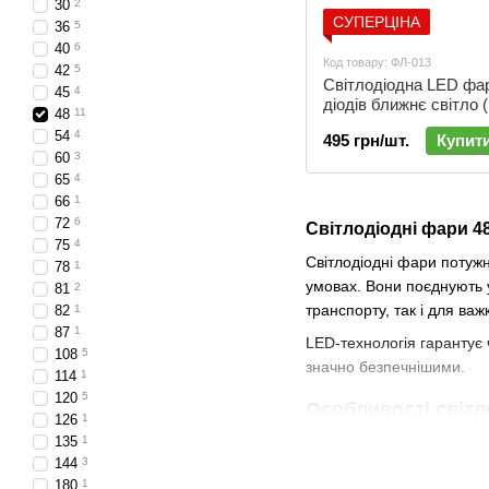
30
2
СУПЕРЦІНА
36
5
40
6
Код товару: ФЛ-013
42
5
Світлодіодна LED фа
45
4
діодів ближнє світло (
48
11
| ФЛ-013
54
4
495 грн/шт.
Купит
60
3
65
4
66
1
72
6
Світлодіодні фари 48
75
4
Світлодіодні фари потуж
78
1
умовах. Вони поєднують у
81
2
транспорту, так і для важк
82
1
87
1
LED-технологія гарантує 
108
5
значно безпечнішими.
114
1
120
5
Особливості світ
126
1
135
1
Висока потужність
–
144
3
Якісне біле світло
– 
180
1