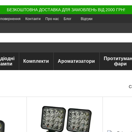
БЕЗКОШТОВНА ДОСТАВКА ДЛЯ ЗАМОВЛЕНЬ ВІД 2000 ГРН!
а повернення
Контакти
Про нас
Блог
Відгуки
діодні
Протитуман
Комплекти
Ароматизатори
лампи
фари
С