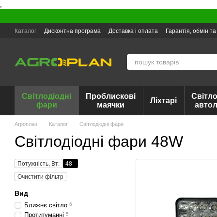
,
Перейти до основного контенту
Каталог
Дисконтна програма
Доставка і оплата
Гарантія, обмін т
Світлодіодні
Проблискові
Світло
Ліхтарі
фари
маячки
авто
Агроплан
Каталог
Світлодіодні фари
Світлодіодні фари 48W
Потужність, Вт:
48
Очистити фільтр
Вид
Ближнє світло
6
Протитуманні
5