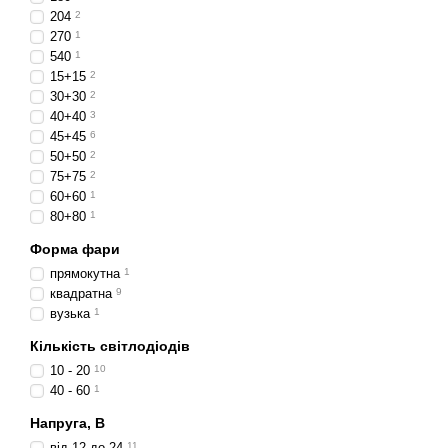
204
2
Міцний корпус
– стій
270
1
Захист від пилу та 
540
1
15+15
2
Простий монтаж
– в
30+30
2
Переваги
40+40
3
45+45
6
Яскраве освітлення
50+50
2
75+75
2
Тривалий ресурс р
60+60
1
Енергоефективніст
80+80
1
Універсальність
– в
Форма фари
Надійність
– стабільн
прямокутна
1
квадратна
9
Де застосовуютьс
вузька
1
Автомобілі та поза
Кількість світлодіодів
Вантажівки та авто
10 - 20
10
40 - 60
1
Сільгосптехніка
– тр
Напруга, В
Будівельна техніка
–
від 12 до 24
11