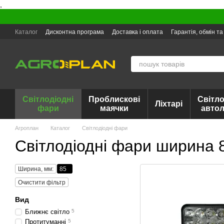
,
Перейти до основного контенту
Каталог
Дисконтна програма
Доставка і оплата
Гарантія, обмін т
Світлодіодні
Проблискові
Світло
Ліхтарі
фари
маячки
авто
Агроплан
Каталог
Світлодіодні фари
Світлодіодні фари ширина 
Ширина, мм:
85
Очистити фільтр
Вид
Ближнє світло
5
Протитуманні
5