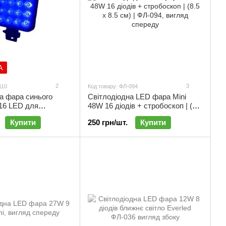
А
2
3
110
Код товару: ФЛ-094
а фара синього
Світлодіодна LED фара Мini
16 LED для
48W 16 діодів + стробоскоп | (8.5
в (8.5×8.5 см) |
х 8.5 см) | ФЛ-094
Купити
250 грн/шт.
Купити
Л-110