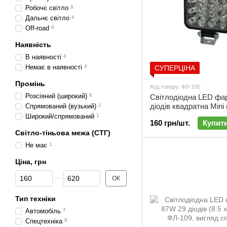
Робочє світло
8
Дальнє світло
4
Off-road
6
Наявність
В наявності
4
Немає в наявності
4
СУПЕРЦІНА
Промінь
Код товару: ФЛ-105
Розсіяний (широкий)
6
Світлодіодна LED фа
діодів квадратна Mini 
Спрямований (вузький)
1
см) | ФЛ-105
Широкий/спрямований
1
160 грн/шт.
Купит
Світло-тіньова межа (СТГ)
Не має
1
Ціна, грн
Від Ціна, грн
До Ціна, грн
ОК
Тип техніки
Автомобіль
7
Спецтехніка
8