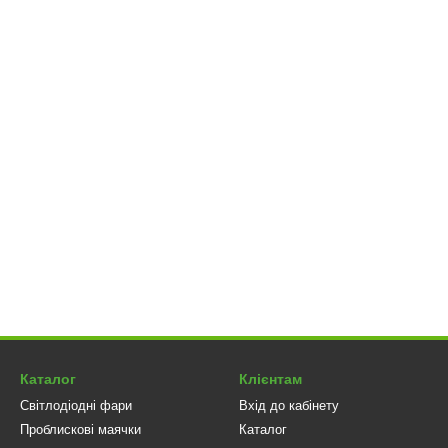
Каталог
Клієнтам
Світлодіодні фари
Вхід до кабінету
Проблискові маячки
Каталог