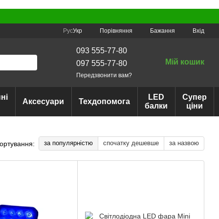
Порівняння
Рус
Укр
Бажання
Вхід
093 555-77-80
Мій кошик
097 555-77-80
Передзвонити вам?
ні
LED
Супер
Аксесуари
Техдопомога
балки
ціни
за популярністю
спочатку дешевше
за назвою
ортування: