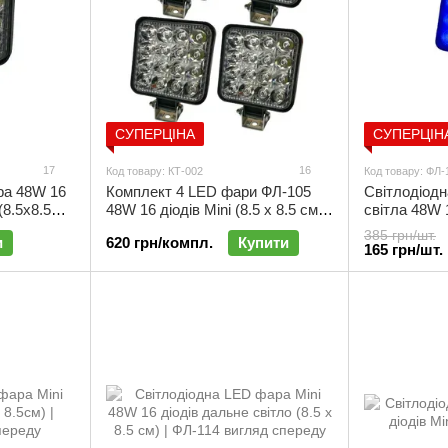
СУПЕРЦІНА
СУПЕРЦІН
17
16
Код товару: КТ-002
Код товару: ФЛ-
ра 48W 16
Комплект 4 LED фари ФЛ-105
Світлодіодн
(8.5х8.5
48W 16 діодів Мini (8.5 х 8.5 см) |
світла 48W 
КТ-002
обприскувачі
385 грн/шт.
и
620 грн/компл.
Купити
EVERLED Ф
165 грн/шт.