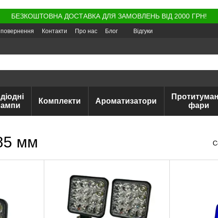
БЕЗКОШТОВНА ДОСТАВКА ДЛЯ ЗАМОВЛЕНЬ ВІД 2000 ГРН!
а повернення
Контакти
Про нас
Блог
Відгуки
діодні
Протитуман
Комплекти
Ароматизатори
лампи
фари
85 мм
С