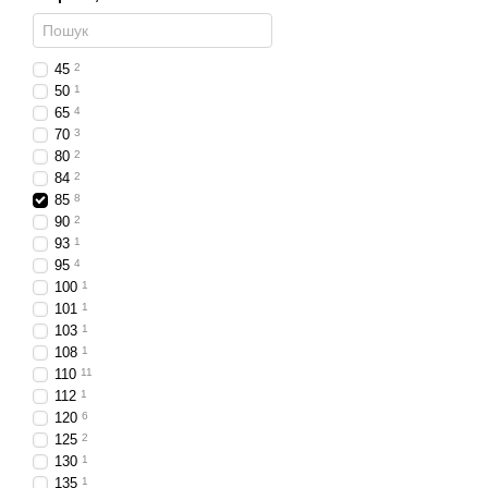
Вантажівки
– покращ
Причепи та лафети
–
45
2
Сільськогосподарсь
50
1
65
4
Будівельна техніка
–
70
3
Переваги
80
2
84
2
Оптимальний баланс м
85
8
90
2
Міцний корпус для ро
93
1
Надійний захист від в
95
4
100
1
Яскраве світло для б
101
1
Економне енергоспож
103
1
108
1
Простота монтажу зав
110
11
Практичні приклади
112
1
120
6
Встановлення на легко
125
2
Використання у позаш
130
1
135
1