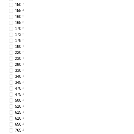
Монтаж на вантажівках
150
7
Застосування на тракт
155
4
160
2
Використання на екск
165
3
Світлодіодні фари ширино
170
6
однаково ефективні як дл
173
2
178
2
потужним і стабільним св
180
1
220
2
230
1
290
1
330
2
340
1
345
2
470
2
475
1
500
2
520
1
615
1
620
1
650
2
765
2