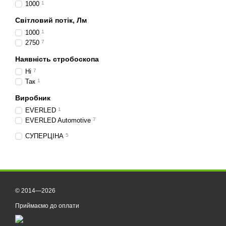
1000
1
Світловий потік, Лм
1000
1
2750
7
Наявність стробоскопа
Ні
7
Так
1
Виробник
EVERLED
1
EVERLED Automotive
7
СУПЕРЦІНА
5
© 2014—2026
Приймаємо до оплати