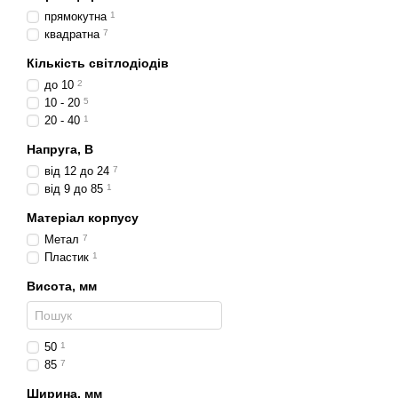
Особливості констру
прямокутна
1
Корпус шириною 85 мм
квадратна
7
Захист від вологи та 
Кількість світлодіодів
Герметична конструкці
до 10
2
10 - 20
5
Яскраві LED-світлодіо
20 - 40
1
Зручне кріплення для
Напруга, В
Функціональні можл
від 12 до 24
7
від 9 до 85
1
Фари шириною 85 мм мож
Матеріал корпусу
як додаткові – для пі
Метал
7
як протитуманні – заб
Пластик
1
для підсвічування роб
Висота, мм
для нічних поїздок – у 
Сфери використанн
50
1
Легкові автомобілі
–
85
7
Позашляховики
– дл
Ширина, мм