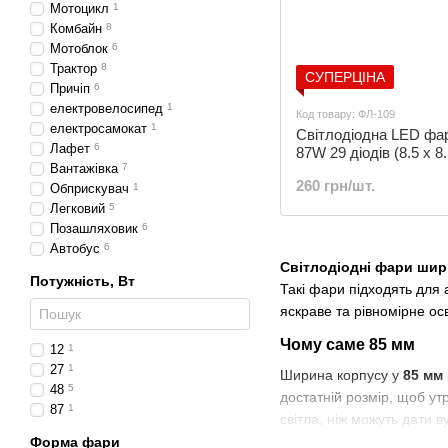
Мотоцикл
1
Комбайн
8
Мотоблок
6
Трактор
8
СУПЕРЦІНА
Причіп
6
електровелосипед
1
Код товару: ФЛ-109
електросамокат
1
Світлодіодна LED фар
Лафет
6
87W 29 діодів (8.5 х 8.
Вантажівка
7
ФЛ-109
260 грн/шт.
Обприскувач
1
Легковий
5
Позашляховик
6
Автобус
6
Світлодіодні фари ши
Потужність, Вт
Такі фари підходять для 
яскраве та рівномірне ос
Чому саме 85 мм
12
1
27
1
Ширина корпусу у
85 мм
48
5
достатній розмір, щоб ут
87
1
світла, ніж можуть дати в
Форма фари