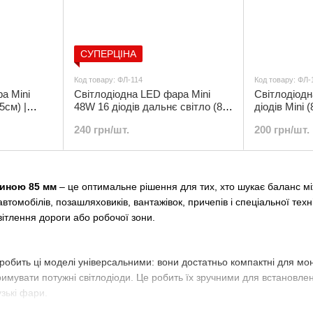
СУПЕРЦІНА
Код товару: ФЛ-114
Код товару: ФЛ-
а Mini
Світлодіодна LED фара Мini
Світлодіод
5см) |
48W 16 діодів дальнє світло (8.5
діодів Мini (
х 8.5 см) | ФЛ-114
240 грн/шт.
200 грн/шт.
риною 85 мм
– це оптимальне рішення для тих, хто шукає баланс м
автомобілів, позашляховиків, вантажівок, причепів і спеціальної тех
вітлення дороги або робочої зони.
робить ці моделі універсальними: вони достатньо компактні для мо
римувати потужні світлодіоди. Це робить їх зручними для встановленн
узькі фари.