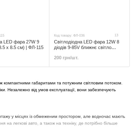
13
115
Код товару: ФЛ-036
на LED фара 27W 9
Cвітлодіодна LED фара 12W 8
8.5 х 8.5 см) | ФЛ-115
діодів 9-85V ближнє світло
Everled | ФЛ-036
200 грн/шт.
іж компактними габаритами та потужним світловим потоком.
ніки. Незалежно від умов експлуатації, вони забезпечують
нтажу у місцях із обмеженим простором, але водночас мають
я на легкові авто, а також на техніку, де потрібно більше