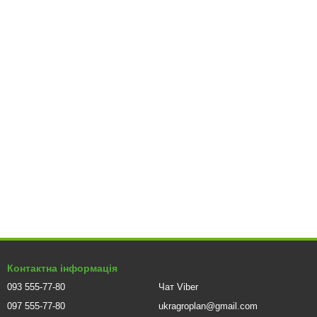
Контактна інформація
093 555-77-80
Чат Viber
097 555-77-80
ukragroplan@gmail.com