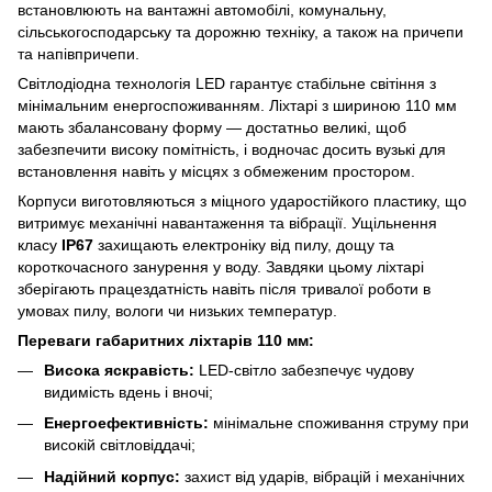
встановлюють на вантажні автомобілі, комунальну,
сільськогосподарську та дорожню техніку, а також на причепи
та напівпричепи.
Світлодіодна технологія LED гарантує стабільне світіння з
мінімальним енергоспоживанням. Ліхтарі з шириною 110 мм
мають збалансовану форму — достатньо великі, щоб
забезпечити високу помітність, і водночас досить вузькі для
встановлення навіть у місцях з обмеженим простором.
Корпуси виготовляються з міцного ударостійкого пластику, що
витримує механічні навантаження та вібрації. Ущільнення
класу
IP67
захищають електроніку від пилу, дощу та
короткочасного занурення у воду. Завдяки цьому ліхтарі
зберігають працездатність навіть після тривалої роботи в
умовах пилу, вологи чи низьких температур.
Переваги габаритних ліхтарів 110 мм:
Висока яскравість:
LED-світло забезпечує чудову
видимість вдень і вночі;
Енергоефективність:
мінімальне споживання струму при
високій світловіддачі;
Надійний корпус:
захист від ударів, вібрацій і механічних