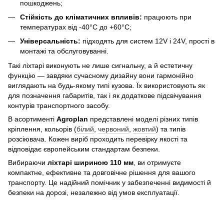
пошкоджень;
Стійкість до кліматичних впливів:
працюють при
температурах від -40°C до +60°C;
Універсальність:
підходять для систем 12V і 24V, прості в
монтажі та обслуговуванні.
Такі ліхтарі виконують не лише сигнальну, а й естетичну
функцію — завдяки сучасному дизайну вони гармонійно
виглядають на будь-якому типі кузова. Їх використовують як
для позначення габаритів, так і як додаткове підсвічування
контурів транспортного засобу.
В асортименті
Agroplan
представлені моделі різних типів
кріплення, кольорів (
білий
,
червоний
,
жовтий
) та типів
розсіювача. Кожен виріб проходить перевірку якості та
відповідає європейським стандартам безпеки.
Вибираючи
ліхтарі шириною 110 мм
, ви отримуєте
компактне, ефективне та довговічне рішення для вашого
транспорту. Це надійний помічник у забезпеченні видимості й
безпеки на дорозі, незалежно від умов експлуатації.