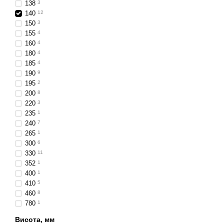
Міцний та довговіч
138
3
140
12
Універсальна устан
150
3
Ліхтарі шириною 140 мм 
155
4
сучасний зовнішній вигля
160
4
180
4
Доступні різні кольорові
185
4
стандартам, що гарантує 
190
9
195
2
Обираючи
ліхтарі шири
200
8
незалежно від типу транс
220
3
235
1
240
7
265
1
300
6
330
11
352
1
400
1
410
5
460
8
780
1
Висота, мм