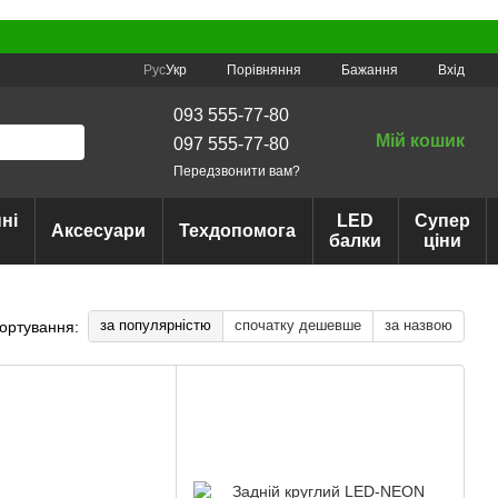
Порівняння
Рус
Укр
Бажання
Вхід
093 555-77-80
Мій кошик
097 555-77-80
Передзвонити вам?
ні
LED
Супер
Аксесуари
Техдопомога
балки
ціни
за популярністю
спочатку дешевше
за назвою
ортування: