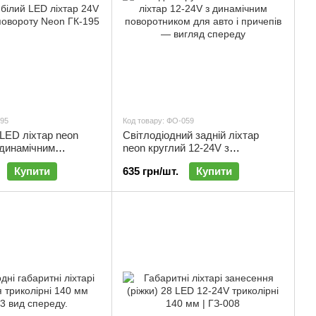
195
Код товару: ФО-059
LED ліхтар neon
Світлодіодний задній ліхтар
 динамічним
neon круглий 12-24V з
 ГК-195
динамічним поворотом | ФО-059
Купити
635 грн/шт.
Купити