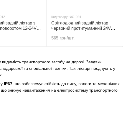
-012
Код товару: ФО-024
ий задній ліхтар з
Світлодіодний задній ліхтар
 поворотом 12-24V
червоний протитуманний 24V
-012
140мм | ФО-024
565 грн/шт.
 видимість транспортного засобу на дорозі. Завдяки
подарської та спеціальної техніки. Такі ліхтарі поєднують у
х.
ту
IP67
, що забезпечує стійкість до пилу, вологи та механічних
ї, що знижує навантаження на електросистему транспортного
кумулятора;