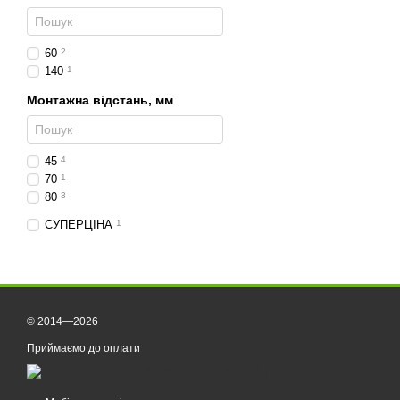
60
2
140
1
Монтажна відстань, мм
45
4
70
1
80
3
СУПЕРЦІНА
1
© 2014—2026
Приймаємо до оплати