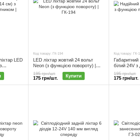
Код товару: ГК-194
Код товару: ГК-
 ліхтар LED
LED ліхтар жовтий 24 вольт
Габаритний 
з
Neon (з функцією повороту) |
білий 24V з
ком |
ГК-194
поворотом |
195 грн/шт.
195 грн/шт.
и
Купити
175 грн/шт.
175 грн/шт.