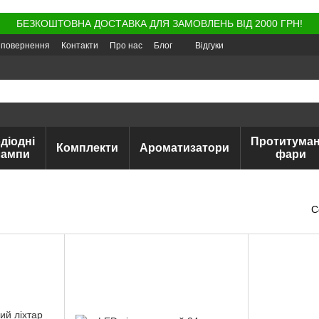
БЕЗКОШТОВНА ДОСТАВКА ДЛЯ ЗАМОВЛЕНЬ ВІД 2000 ГРН!
а повернення
Контакти
Про нас
Блог
Відгуки
діодні
Протитуман
Комплекти
Ароматизатори
лампи
фари
С