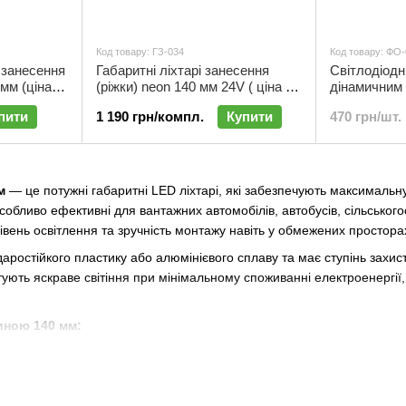
Код товару: ГЗ-034
Код товару: ФО
 занесення
Габаритні ліхтарі занесення
Світлодіодн
 мм (ціна
(ріжки) neon 140 мм 24V ( ціна за
дінамичним
2 шт.) | ГЗ-034
140мм | ФО
пити
1 190 грн/компл.
Купити
470 грн/шт.
м
— це потужні габаритні LED ліхтарі, які забезпечують максимальну
обливо ефективні для вантажних автомобілів, автобусів, сільськогос
 рівень освітлення та зручність монтажу навіть у обмежених простора
даростійкого пластику або алюмінієвого сплаву та має ступінь захис
тують яскраве світіння при мінімальному споживанні електроенергі
иною 140 мм:
ість:
забезпечують чітке світло навіть в умовах туману або сутінків;
:
LED-освітлення економить електроенергію та продовжує ресурс а