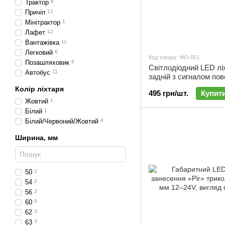
Трактор
8
Причіп
12
Мінітрактор
1
Лафет
12
Вантажівка
11
Легковий
6
Код товару: ФО-051
Позашляховик
6
Світлодіодний LED лі
Автобус
11
задній з сигналом пов
ФО-051
Колір ліхтаря
495 грн/шт.
Купит
Жовтий
1
Білий
1
Білий/Червоний/Жовтий
4
Ширина, мм
50
2
54
2
56
2
60
5
62
3
63
3