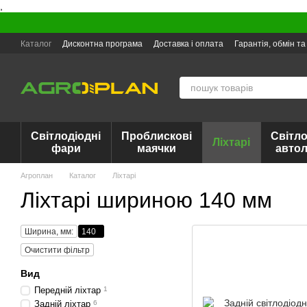
,
Перейти до основного контенту
Каталог
Дисконтна програма
Доставка і оплата
Гарантія, обмін т
Світлодіодні
Проблискові
Світло
Ліхтарі
фари
маячки
авто
Агроплан
Каталог
Ліхтарі
Ліхтарі шириною 140 мм
Ширина, мм:
140
Очистити фільтр
Вид
Передній ліхтар
1
Задній ліхтар
6