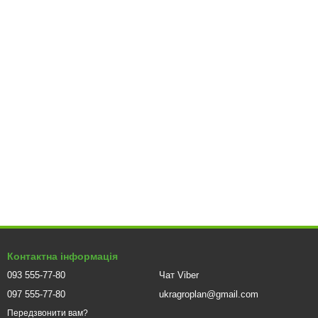
Контактна інформація
093 555-77-80
Чат Viber
097 555-77-80
ukragroplan@gmail.com
Передзвонити вам?