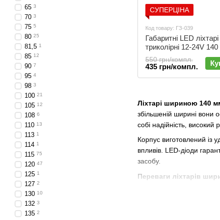
65
3
СУПЕРЦІНА
70
3
75
5
Код товару: ГЗ-039
80
25
Габаритні LED ліхтарі
81,5
1
триколірні 12-24V 140
за 2 шт.) | ГЗ-039
85
12
550 грн/компл.
Ку
90
7
435 грн/компл.
95
4
98
3
100
21
Ліхтарі шириною 140 м
105
12
збільшеній ширині вони ос
108
6
собі надійність, високий
110
13
113
1
Корпус виготовлений із у
114
1
впливів. LED-діоди гаран
115
75
засобу.
120
47
125
1
Переваги ліхтарів шир
127
2
Максимальна видим
130
10
132
3
Енергоефективність
135
2