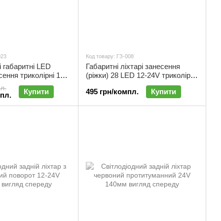
023
Код товару: ГЗ-008
і габаритні LED
Габаритні ліхтарі занесення
сення триколірні 12-
(ріжки) 28 LED 12-24V триколірні
ціна за 2 шт.) |
140 мм (комплект 2 шт.) | ГЗ-008
л.
Купити
495 грн/компл.
Купити
мпл.