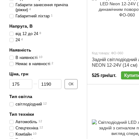
Габарити занесення причіпа
(ріжки)
4
Габаритний ліхтар
1
Напруга, В
від 12 до 24
8
24
4
Наявність
Код товару: ФО-060
В наявності
10
Задній світлодіодний
Немає в наявності
2
NEON 12-24V (14 см) 
динамічним поворотни
Ціна, грн
525 грн/шт.
Купит
ФО-060
Від Ціна, грн
До Ціна, грн
ОК
Тип світла
cвітлодіодний
12
Тип техніки
Автомобіль
12
Спецтехніка
12
Комбайн
10