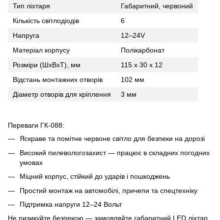
Тип ліхтаря
Габаритний, червоний
Кількість світлодіодів
6
Напруга
12–24V
Матеріал корпусу
Полікарбонат
Розміри (ШхВхТ), мм
115 x 30 x 12
Відстань монтажних отворів
102 мм
Діаметр отворів для кріплення
3 мм
Переваги ГК-088:
Яскраве та помітне червоне світло для безпеки на дорозі
Високий пилевологозахист — працює в складних погодних
умовах
Міцний корпус, стійкий до ударів і пошкоджень
Простий монтаж на автомобілі, причепи та спецтехніку
Підтримка напруги 12–24 Вольт
Не ризикуйте безпекою — замовляйте габаритний LED ліхтар