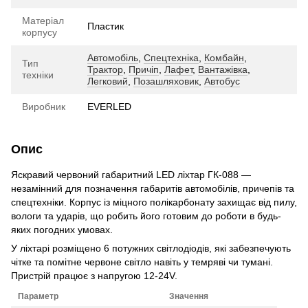
Матеріал
Пластик
корпусу
Автомобіль
,
Спецтехніка
,
Комбайн
,
Тип
Трактор
,
Причіп
,
Лафет
,
Вантажівка
,
техніки
Легковий
,
Позашляховик
,
Автобус
Виробник
EVERLED
Опис
Яскравий червоний габаритний LED ліхтар ГК-088 —
незамінний для позначення габаритів автомобілів, причепів та
спецтехніки. Корпус із міцного полікарбонату захищає від пилу,
вологи та ударів, що робить його готовим до роботи в будь-
яких погодних умовах.
У ліхтарі розміщено 6 потужних світлодіодів, які забезпечують
чітке та помітне червоне світло навіть у темряві чи тумані.
Пристрій працює з напругою 12-24V.
Параметр
Значення