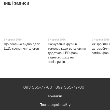
Інші записи
9 червня 2026
5 червня 2026
2 червня 2026
Що реально видно далі:
Паркування фури в
Як зробити 
LED, ксенон чи галоген
темряві: куди встановити
автомобіля
додаткові LED-фари
заміни фар
заднього ходу на
напівпричіп
093 555-77-80
097 555-77-80
Контакти
Повна версія сайту