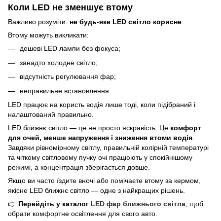
Коли LED не зменшує втому
Важливо розуміти:
не будь-яке LED світло корисне
.
Втому можуть викликати:
дешеві LED лампи без фокуса;
занадто холодне світло;
відсутність регулювання фар;
неправильне встановлення.
LED працює на користь водія лише тоді, коли підібраний і
налаштований правильно.
LED ближнє світло — це не просто яскравість. Це
комфорт
для очей, менше напруження і зниження втоми водія
.
Завдяки рівномірному світлу, правильній колірній температурі
та чіткому світловому пучку очі працюють у спокійнішому
режимі, а концентрація зберігається довше.
Якщо ви часто їздите вночі або помічаєте втому за кермом,
якісне LED ближнє світло — одне з найкращих рішень.
👉
Перейдіть у каталог
LED фар ближнього світла
, щоб
обрати комфортне освітлення для свого авто.