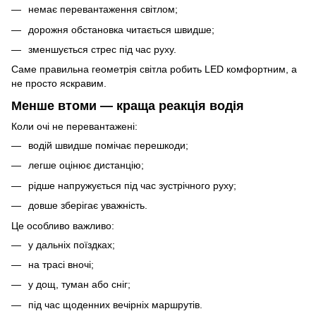
немає перевантаження світлом;
дорожня обстановка читається швидше;
зменшується стрес під час руху.
Саме правильна геометрія світла робить LED комфортним, а
не просто яскравим.
Менше втоми — краща реакція водія
Коли очі не перевантажені:
водій швидше помічає перешкоди;
легше оцінює дистанцію;
рідше напружується під час зустрічного руху;
довше зберігає уважність.
Це особливо важливо:
у дальніх поїздках;
на трасі вночі;
у дощ, туман або сніг;
під час щоденних вечірніх маршрутів.