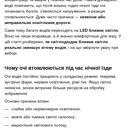
водії помічають, що після кількох годин нічної їзди очі
починають боліти, з’являється напруження, а реакція
сповільнюється. Дуже часто причина —
неякісне або
неправильне освітлення дороги
.
Саме тому багато водіїв переходять на
LED ближнє світло
.
Воно не лише яскравіше, а й значно комфортніше для зору. У
цій статті розберемо,
як світлодіодне ближнє світло
реально зменшує втому водія
, і на що звернути увагу при
виборі.
Чому очі втомлюються під час нічної їзди
Очі водія постійно працюють у складному режимі: темрява,
зустрічні фари, нерівне освітлення, різкі тіні. Якщо світло
неякісне, мозок витрачає більше ресурсів на обробку
зображення.
Основні причини втоми:
слабке або нерівномірне освітлення;
жовте або тьмяне світло галогену;
мерехтіння світлового потоку;