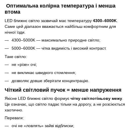
Оптимальна колірна температура і менша
втома
LED ближнє світло зазвичай має температуру
4300–6000K
.
Саме цей діапазон вважається найбільш комфортним для
нічної їзди.
4300–5000K — максимально природне світло;
5000–6000K — чітка видимість і високий контраст.
Таке світло:
не «різе» очі;
не викликає швидкого стомлення;
дозволяє довше зберігати концентрацію.
Чіткий світловий пучок = менше напруження
Якісне LED ближнє світло формує
чітку світлотіньову межу
.
Це означає, що світло падає тільки на дорогу, а не розсіюється
хаотично.
Переваги:
очі не «ловлять» зайві відблиски;