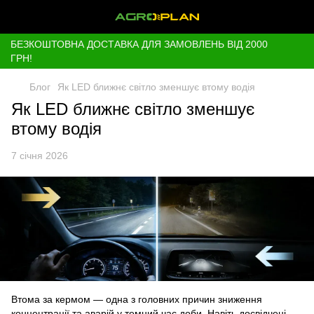
БЕЗКОШТОВНА ДОСТАВКА ДЛЯ ЗАМОВЛЕНЬ ВІД 2000
ГРН!
Блог
Як LED ближнє світло зменшує втому водія
Як LED ближнє світло зменшує
втому водія
7 січня 2026
Втома за кермом — одна з головних причин зниження
концентрації та аварій у темний час доби. Навіть досвідчені