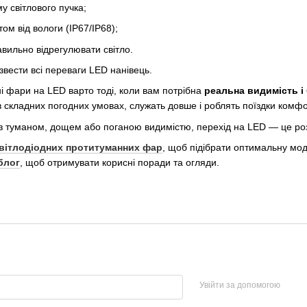
у світлового пучка;
ом від вологи (IP67/IP68);
вильно відрегулювати світло.
вести всі переваги LED нанівець.
і фари на LED варто тоді, коли вам потрібна
реальна видимість і
 складних погодних умовах, служать довше і роблять поїздки комф
із туманом, дощем або поганою видимістю, перехід на LED — це роз
світлодіодних протитуманних фар
, щоб підібрати оптимальну мод
блог
, щоб отримувати корисні поради та огляди.
Увійти за допомогою