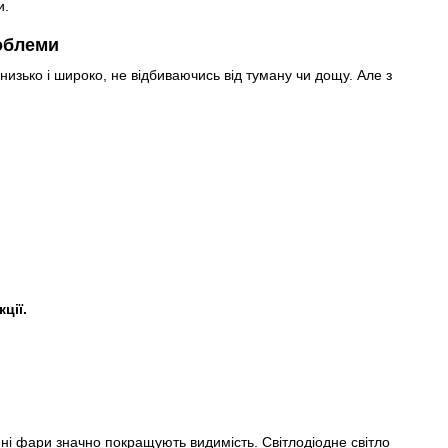
и.
облеми
изько і широко, не відбиваючись від туману чи дощу. Але з
ції.
нні фари значно покращують видимість. Світлодіодне світло