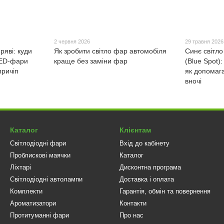
2 червня 2026
29 травня 2026
ряві: куди
Як зробити світло фар автомобіля
Синє світло
LED-фари
краще без заміни фар
(Blue Spot)
причіп
як допомаг
вночі
Каталог
Клієнтам
Світлодіодні фари
Вхід до кабінету
Проблискові маячки
Каталог
Ліхтарі
Дисконтна програма
Світлодіодні автолампи
Доставка і оплата
Комплекти
Гарантія, обмін та повернення
Ароматизатори
Контакти
Протитуманні фари
Про нас