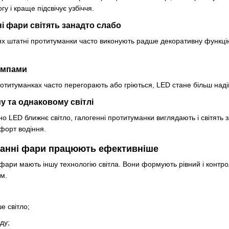
у і краще підсвічує узбіччя.
і фари світять занадто слабо
лях штатні протитуманки часто виконують радше декоративну функц
лампами
отитуманках часто перегорають або гріються, LED стане більш над
у та однаковому світлі
но LED ближнє світло, галогенні протитуманки виглядають і світят
форт водіння.
анні фари працюють ефективніше
 фари мають іншу технологію світла. Вони формують рівний і контр
им.
е світло;
ду;