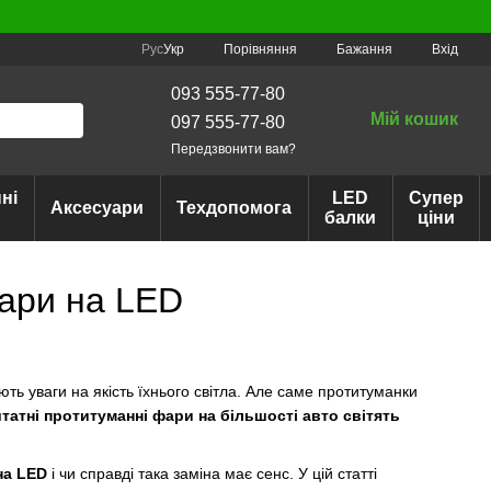
Порівняння
Рус
Укр
Бажання
Вхід
093 555-77-80
Мій кошик
097 555-77-80
Передзвонити вам?
ні
LED
Супер
Аксесуари
Техдопомога
балки
ціни
фари на LED
ть уваги на якість їхнього світла. Але саме протитуманки
татні протитуманні фари на більшості авто світять
на LED
і чи справді така заміна має сенс. У цій статті