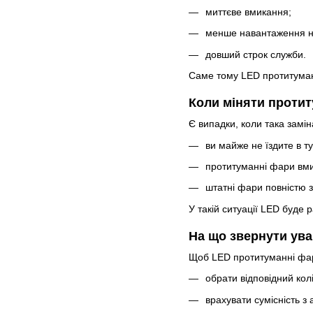
миттєве вмикання;
менше навантаження н
довший строк служби.
Саме тому LED протитуманк
Коли міняти протит
Є випадки, коли така замін
ви майже не їздите в ту
протитуманні фари вми
штатні фари повністю 
У такій ситуації LED буде
На що звернути ува
Щоб LED протитуманні фа
обрати відповідний колі
врахувати сумісність з 