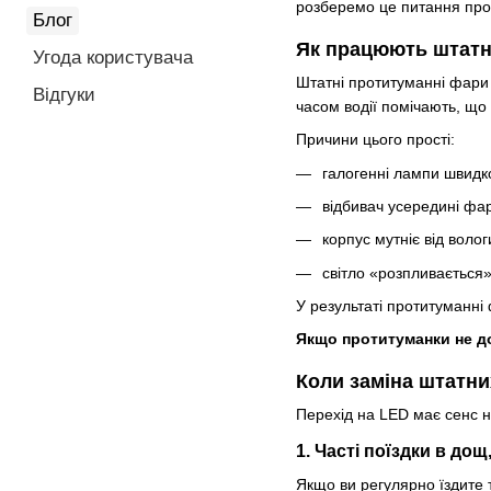
розберемо це питання про
Блог
Як працюють штатн
Угода користувача
Штатні протитуманні фари 
Відгуки
часом водії помічають, що
Причини цього прості:
галогенні лампи швидко
відбивач усередині фар
корпус мутніє від вологи
світло «розпливається» 
У результаті протитуманні 
Якщо протитуманки не до
Коли заміна штатни
Перехід на LED має сенс не
1. Часті поїздки в дощ
Якщо ви регулярно їздите 