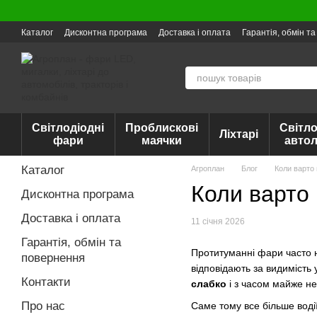
Перейти до основного контенту
Каталог
Дисконтна програма
Доставка і оплата
Гарантія, обмін т
Світлодіодні
Проблискові
Світло
Ліхтарі
фари
маячки
авто
Каталог
Агроплан
Блог
Коли варто
Коли варто
Дисконтна програма
Доставка і оплата
11 січня 2026
Гарантія, обмін та
Протитуманні фари часто не
повернення
відповідають за видимість 
Контакти
слабко
і з часом майже не
Про нас
Саме тому все більше вод