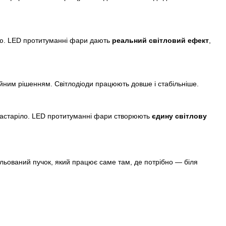
ію. LED протитуманні фари дають
реальний світловий ефект
,
ійним рішенням. Світлодіоди працюють довше і стабільніше.
ь застаріло. LED протитуманні фари створюють
єдину світлову
ольований пучок, який працює саме там, де потрібно — біля