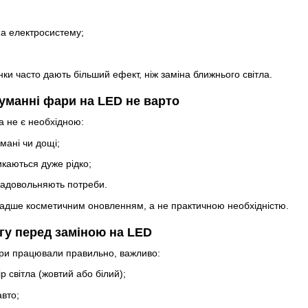
а електросистему;
и часто дають більший ефект, ніж заміна ближнього світла.
уманні фари на LED не варто
а не є необхідною:
мані чи дощі;
каються дуже рідко;
задовольняють потреби.
 радше косметичним оновленням, а не практичною необхідністю.
гу перед заміною на LED
ри працювали правильно, важливо:
р світла (жовтий або білий);
авто;