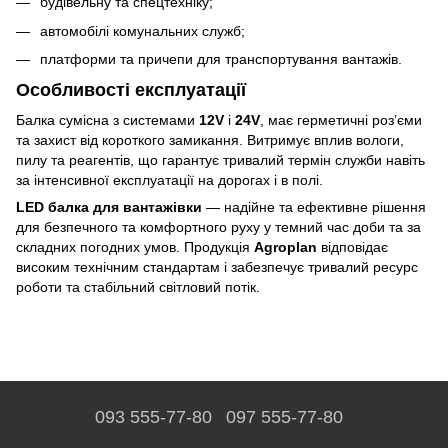
будівельну та спецтехніку;
автомобілі комунальних служб;
платформи та причепи для транспортування вантажів.
Особливості експлуатації
Балка сумісна з системами
12V
і
24V
, має герметичні роз’єми
та захист від короткого замикання. Витримує вплив вологи,
пилу та реагентів, що гарантує тривалий термін служби навіть
за інтенсивної експлуатації на дорогах і в полі.
LED балка для вантажівки
— надійне та ефективне рішення
для безпечного та комфортного руху у темний час доби та за
складних погодних умов. Продукція
Agroplan
відповідає
високим технічним стандартам і забезпечує тривалий ресурс
роботи та стабільний світловий потік.
093 555-77-80
097 555-77-80