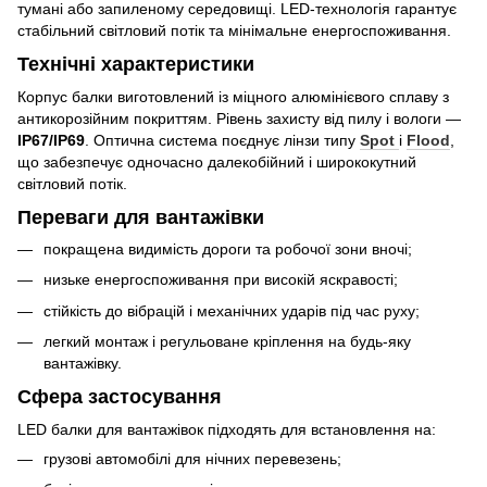
тумані або запиленому середовищі. LED-технологія гарантує
стабільний світловий потік та мінімальне енергоспоживання.
Технічні характеристики
Корпус балки виготовлений із міцного алюмінієвого сплаву з
антикорозійним покриттям. Рівень захисту від пилу і вологи —
IP67/IP69
. Оптична система поєднує лінзи типу
Spot
і
Flood
,
що забезпечує одночасно далекобійний і ширококутний
світловий потік.
Переваги для вантажівки
покращена видимість дороги та робочої зони вночі;
низьке енергоспоживання при високій яскравості;
стійкість до вібрацій і механічних ударів під час руху;
легкий монтаж і регульоване кріплення на будь-яку
вантажівку.
Сфера застосування
LED балки для вантажівок підходять для встановлення на:
грузові автомобілі для нічних перевезень;