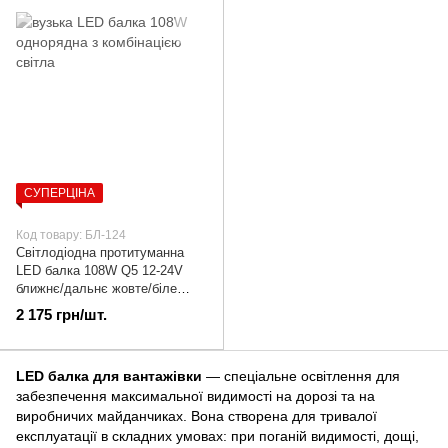
СУПЕРЦІНА
Код товару: БЛ-124
Cвітлодіодна протитуманна
LED балка 108W Q5 12-24V
ближнє/дальнє жовте/біле
світло | БЛ-124
2 175 грн/шт.
LED балка для вантажівки
— спеціальне освітлення для
забезпечення максимальної видимості на дорозі та на
виробничих майданчиках. Вона створена для тривалої
експлуатації в складних умовах: при поганій видимості, дощі,