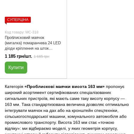
СУПЕРЦІНА
Код товару: МС-318
Проблисковий маячок
(мигалка) помаранчева 24 LED
діоди кріплення на шток
бездротового з'єднання |
1 185 грн/шт.
1 685 грн
МС-318
Купити
Категорія
«Проблискові маячки висота 163 мм»
пропонує
широкий асортимент сертифікованих спеціалізованих
сигнальних пристроїв, які мають саме таку висоту корпусу —
163 мм. Така стандартизована величина дозволяє оптимально
інтегрувати маячок на дах або на кронштейн спецтехніки,
сільськогосподарської машини, комунального автомобіля або
промислового транспорту. Висота 163 мм стає «точкою
відліку»: ми відбираємо моделі, у яких геометрія корпусу,