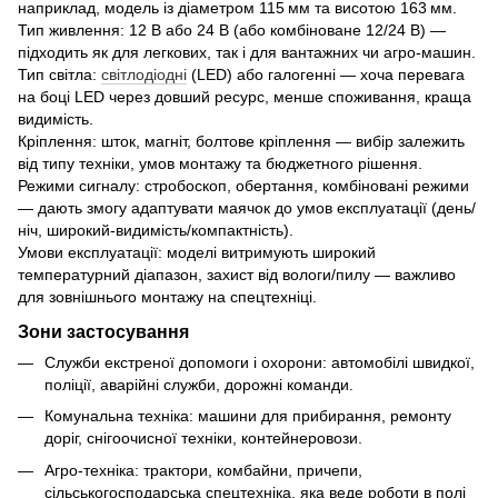
наприклад, модель із діаметром 115 мм та висотою 163 мм.
Тип живлення: 12 В або 24 В (або комбіноване 12/24 В) —
підходить як для легкових, так і для вантажних чи агро-машин.
Тип світла:
світлодіодні
(LED) або галогенні — хоча перевага
на боці LED через довший ресурс, менше споживання, краща
видимість.
Кріплення: шток, магніт, болтове кріплення — вибір залежить
від типу техніки, умов монтажу та бюджетного рішення.
Режими сигналу: стробоскоп, обертання, комбіновані режими
— дають змогу адаптувати маячок до умов експлуатації (день/
ніч, широкий-видимість/компактність).
Умови експлуатації: моделі витримують широкий
температурний діапазон, захист від вологи/пилу — важливо
для зовнішнього монтажу на спецтехніці.
Зони застосування
Служби екстреної допомоги і охорони: автомобілі швидкої,
поліції, аварійні служби, дорожні команди.
Комунальна техніка: машини для прибирання, ремонту
доріг, снігоочисної техніки, контейнеровози.
Агро-техніка: трактори, комбайни, причепи,
сільськогосподарська спецтехніка, яка веде роботи в полі