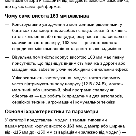
монтажні отвори й габарити відповідають вимогам замовника,
що шукає саме цей формат.
Чому саме висота 163 мм важлива
Конструктивне узгодження з монтажними рішеннями: у
багатьох транспортних засобах і спеціалізованій техніці є
готові кріплення або площадки, розраховані на сигнальні
маячки певного розміру; 163 мм — це часто «золота
середина» між компактністю та достатньою видимістю.
Візуальна помітність: корпус висотою 163 мм має певну
присутність, що підвищує видимість маячка з дороги або
майданчика, забезпечуючи необхідний сигнальний ефект.
Універсальність застосування: моделі такого формату
часто підтримують типову напругу (12 В / 24 В), монтаж
магнітний або штоковий, різні програми спалаху чи
обертання — що робить їх придатними для автопарків,
сервісної техніки, агро-машин і комунальної техніки.
Основні характеристики та параметри
У категорії представлені моделі з такими типовими
параметрами: корпус висотою
163 мм
, діаметр або ширина
від ~115 мм до ~150 мм (з варіаціями залежно від моделі) —