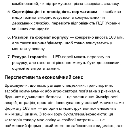
комбінований; чи підтримується різна швидкість спалаху.
Сертифікація і відповідність нормативам
— особливо
якщо техніка використовується в комунальних чи
державних службах, перевірте відповідність ПДР України
чи інших стандартів.
Розміри та формат корпусу
— конкретно висота 163 мм,
але також ширина/діаметр, щоб точно вписуватись у
монтажну основу.
Ресурс і гарантія
— LED-версії мають перевагу по
ресурсу, але галогенні рішення можуть бути дешевшими;
оцінюйте витрати заміни.
Перспективи та економічний сенс
Враховуючи, що експлуатація спецтехніки, транспортних
засобів комунальних або агро-сектора пов’язана з ризиками,
будь-яке підвищення безпеки — це зменшення ймовірності
аварій, штрафів, простоїв. Інвестування у якісний маячок саме
формату 163 мм — це один із «конструктивних» елементів
мінімізації ризику. З точки зору бухгалтера/економіста: ця
категорія товару має логіку «незайвої витрати» — не
найменший формат, який може не забезпечити видимість, але