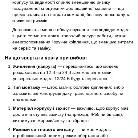
корпусу та видимості сприяє зменшенню ризику
незауваженої спецтехніки або аварійної машини — що
прямо впливає на витрати компанії, безпеку персоналу та
зниження ризиків.
Довговічність і менше обслуговування: світлодіодні моделі
з цього сегмента мають тривалий ресурс роботи, низьке
енергоспоживання і зручне кріплення, що зменшує витрати
на сервіс та заміну.
На що звертати увагу при виборі
Живлення (напруга)
— переконайтесь, що модель
розрахована на 12 В чи 24 В залежно від техніки;
універсальні моделі 12/24 В будуть перевагою.
Тип монтажу
— шток, магніт, болтове кріплення: вибір
залежить від конструкції даху транспортного засобу чи
платформи.
Матеріал корпусу і захист
— важливо, щоб корпус мав
достатній ступінь захисту (наприклад, IP65 чи більше),
витримував морози/спеку та вібрацію.
Режими світлового сигналу
— чи має модель
стробоскопічний режим, режим обертання або